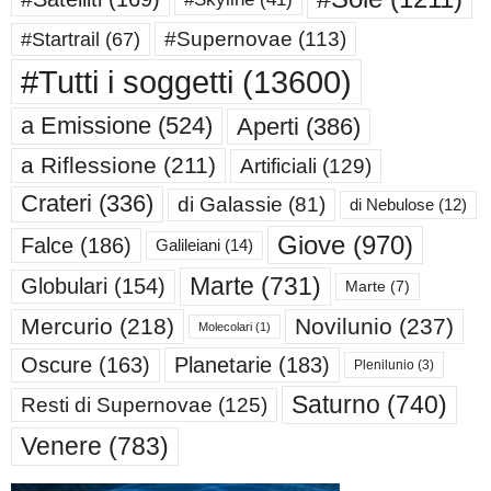
#Supernovae
(113)
#Startrail
(67)
#Tutti i soggetti
(13600)
a Emissione
(524)
Aperti
(386)
a Riflessione
(211)
Artificiali
(129)
Crateri
(336)
di Galassie
(81)
di Nebulose
(12)
Giove
(970)
Falce
(186)
Galileiani
(14)
Marte
(731)
Globulari
(154)
Marte
(7)
Mercurio
(218)
Novilunio
(237)
Molecolari
(1)
Oscure
(163)
Planetarie
(183)
Plenilunio
(3)
Saturno
(740)
Resti di Supernovae
(125)
Venere
(783)