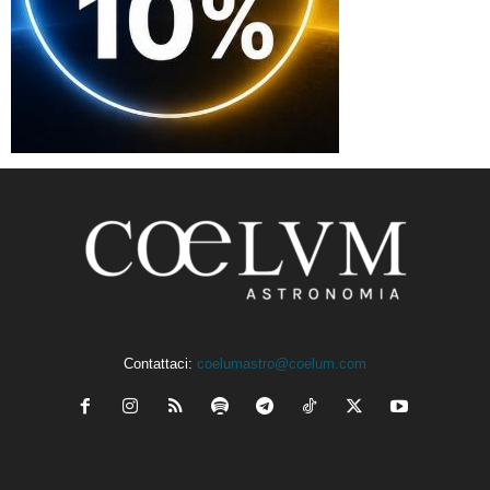
Contattaci:
coelumastro@coelum.com