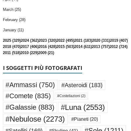
March (25)
February (28)
January (11)
2025 (329)
2024 (362)
2023 (320)
2022 (495)
2021 (183)
2020 (331)
2019 (407)
2018 (470)
2017 (406)
2016 (428)
2015 (503)
2014 (611)
2013 (757)
2012 (724)
2011 (518)
2010 (229)
2009 (21)
I SOGGETTI PIÙ FOTOGRAFATI
#Ammassi
(750)
#Asteroidi
(183)
#Comete
(835)
#Costellazioni
(2)
#Luna
(2553)
#Galassie
(883)
#Nebulose
(2273)
#Pianeti
(20)
#Sole
(1211)
#Satelliti
(169)
#Skyline
(41)