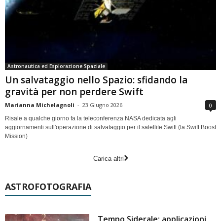
Astronautica ed Esplorazione Spaziale
Un salvataggio nello Spazio: sfidando la
gravità per non perdere Swift
Marianna Michelagnoli
-
23 Giugno 2026
0
Risale a qualche giorno fa la teleconferenza NASA dedicata agli
aggiornamenti sull'operazione di salvataggio per il satellite Swift (la Swift Boost
Mission)
Carica altri
ASTROFOTOGRAFIA
Tempo Siderale: applicazioni