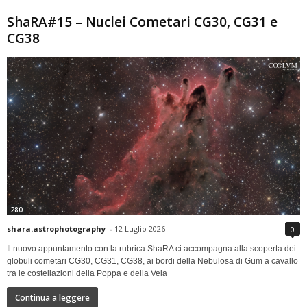
ShaRA#15 – Nuclei Cometari CG30, CG31 e
CG38
280
shara.astrophotography
-
12 Luglio 2026
0
Il nuovo appuntamento con la rubrica ShaRA ci accompagna alla scoperta dei
globuli cometari CG30, CG31, CG38, ai bordi della Nebulosa di Gum a cavallo
tra le costellazioni della Poppa e della Vela
Continua a leggere