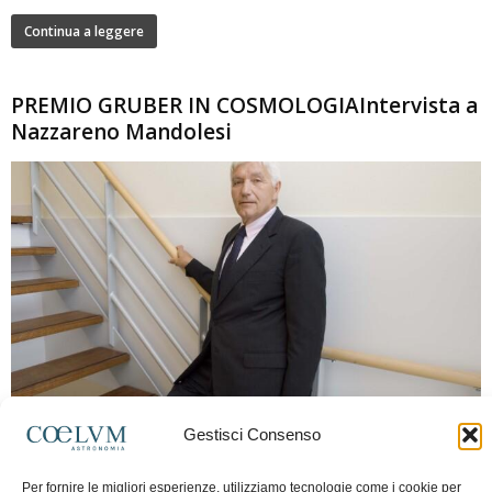
Continua a leggere
PREMIO GRUBER IN COSMOLOGIAIntervista a
Nazzareno Mandolesi
280
Gestisci Consenso
Frida Paolella
-
16 Giugno 2026
0
Intervista al professor Nazzareno Mandolesi, tra i protagonisti della cosmologia
Per fornire le migliori esperienze, utilizziamo tecnologie come i cookie per
spaziale europea e della missione Planck. Il dialogo ripercorre i principali