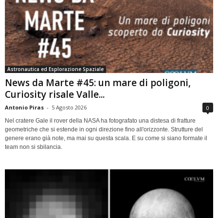
Astronautica ed Esplorazione Spaziale
News da Marte #45: un mare di poligoni,
Curiosity risale Valle...
Antonio Piras
-
5 Agosto 2026
0
Nel cratere Gale il rover della NASA ha fotografato una distesa di fratture
geometriche che si estende in ogni direzione fino all'orizzonte. Strutture del
genere erano già note, ma mai su questa scala. E su come si siano formate il
team non si sbilancia.