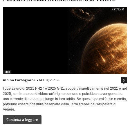
280
Albino Carbognani
-
14 Luglio 2026
0
I due asteroidi 2021 PH27 e 2025 GN1, scoperti rispettivamente nel 2021 e nel
2025, sembrano condividere un'origine comune e potrebbero aver generato
una corrente di meteoroidi lungo la loro orbita. Se questa ipotesi fosse corretta,
potrebbe essere possibile osservare dalla Terra fireball nell'atmosfera di
Venere.
Continua a leggere