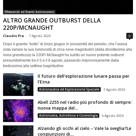
Effemeridi ed Eventi Astronomici
ALTRO GRANDE OUTBURST DELLA
220P/MCNAUGHT
Claudio Pra
-
7 Agosto 2026
0
Dopo il grande “botto” di inizio giugno in prossimità del perielio, che l’aveva
vista variare la sua luminosità di circa nove magnitudini (dalla diciottesima alla
nona grandezza) la 220P/ McNaught ha subìto un nuovo potente outburst
presumibilmente tra il 5 e il 6 agosto, passando improvvisamente dalla
tredicesima alla settima magnitudine.
Il futuro dell’esplorazione lunare passa per
l’Etna
Astronautica ed Esplorazione Spaziale
7 Agosto 2026
Abell 2255 nel radio più profondo di sempre:
nuova mappa del...
Astronomia, Astrofisica e Cosmologia
6 Agosto 2026
Alzando gli occhi al cielo – Vale la sveglia?Le
congiunzioni di...