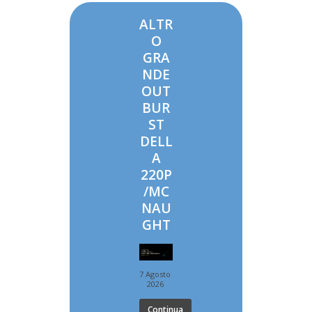
ALTR
O
GRA
NDE
OUT
BUR
ST
DELL
A
220P
/MC
NAU
GHT
7 Agosto
2026
Continua