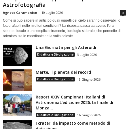
Astrofotografia
Agnese Caramanico
-
10 Luglio 2026
0
Come si può sapere in anticipo quali oggetti del cielo saranno osservabili o
fotografabili nelle migliori condizioni? La risposta passa attraverso l'ora
siderale locale e un semplice strumento, l'orologio siderale, che permette di
orientarsi tra le coordinate della volta celeste
Una Giornata per gli Asteroidi
Didattica e Divulgazione
3 Luglio 2026
Marte, il pianeta dei record
Didattica e Divulgazione
19 Giugno 2026
Report XXIV Campionati Italiani di
AstronomiaL'edizione 2026: la finale di
Monza...
Didattica e Divulgazione
16 Giugno 2026
I crateri da impatto come metodo di
datazione