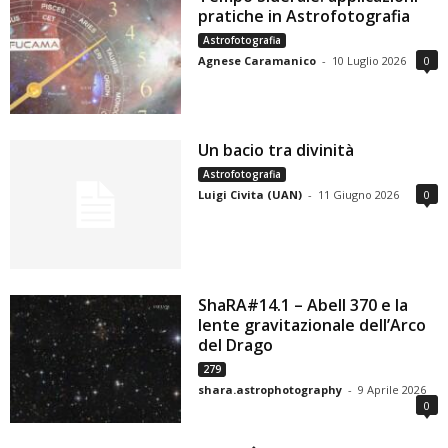
pratiche in Astrofotografia
Astrofotografia
Agnese Caramanico
-
10 Luglio 2026
0
Un bacio tra divinità
Astrofotografia
Luigi Civita (UAN)
-
11 Giugno 2026
0
ShaRA#14.1 – Abell 370 e la
lente gravitazionale dell’Arco
del Drago
279
shara.astrophotography
-
9 Aprile 2026
0