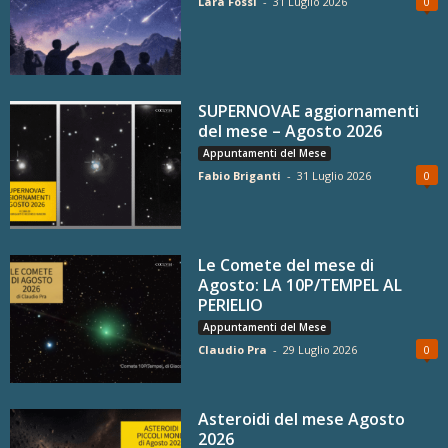
Lara Fossi
-
31 Luglio 2026
0
SUPERNOVAE aggiornamenti
del mese – Agosto 2026
Appuntamenti del Mese
Fabio Briganti
-
31 Luglio 2026
0
Le Comete del mese di
Agosto: LA 10P/TEMPEL AL
PERIELIO
Appuntamenti del Mese
Claudio Pra
-
29 Luglio 2026
0
Asteroidi del mese Agosto
2026