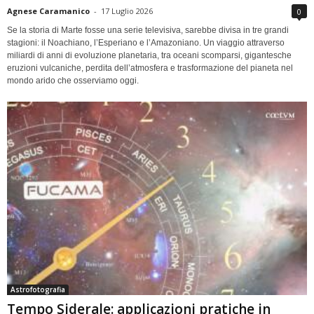
Agnese Caramanico
-
17 Luglio 2026
0
Se la storia di Marte fosse una serie televisiva, sarebbe divisa in tre grandi
stagioni: il Noachiano, l’Esperiano e l’Amazoniano. Un viaggio attraverso
miliardi di anni di evoluzione planetaria, tra oceani scomparsi, gigantesche
eruzioni vulcaniche, perdita dell’atmosfera e trasformazione del pianeta nel
mondo arido che osserviamo oggi.
Astrofotografia
Tempo Siderale: applicazioni pratiche in