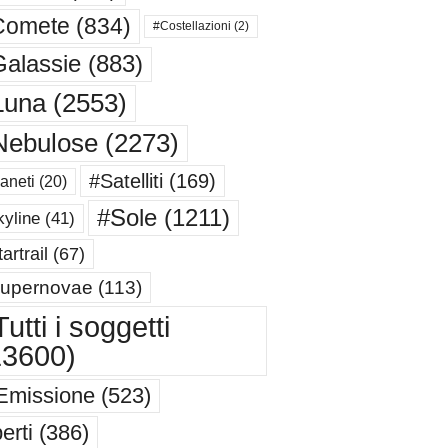
Comete
(834)
#Costellazioni
(2)
alassie
(883)
Luna
(2553)
Nebulose
(2273)
#Satelliti
(169)
aneti
(20)
#Sole
(1211)
yline
(41)
artrail
(67)
upernovae
(113)
utti i soggetti
13600)
Emissione
(523)
erti
(386)