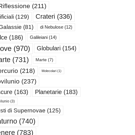
Riflessione
(211)
Crateri
(336)
ificiali
(129)
 Galassie
(81)
di Nebulose
(12)
lce
(186)
Galileiani
(14)
iove
(970)
Globulari
(154)
rte
(731)
Marte
(7)
rcurio
(218)
Molecolari
(1)
vilunio
(237)
cure
(163)
Planetarie
(183)
ilunio
(3)
sti di Supernovae
(125)
turno
(740)
enere
(783)