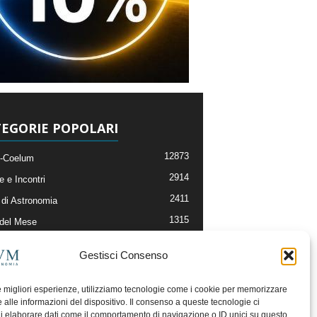
EGORIE POPOLARI
12873
-Coelum
2914
e e Incontri
2411
di Astronomia
1315
 del Mese
365
nomia, Astrofisica e Cosmologia
Gestisci Consenso
268
li e Risorse On-Line
192
og della Redazione
le migliori esperienze, utilizziamo tecnologie come i cookie per memorizzare
 alle informazioni del dispositivo. Il consenso a queste tecnologie ci
i elaborare dati come il comportamento di navigazione o ID unici su questo