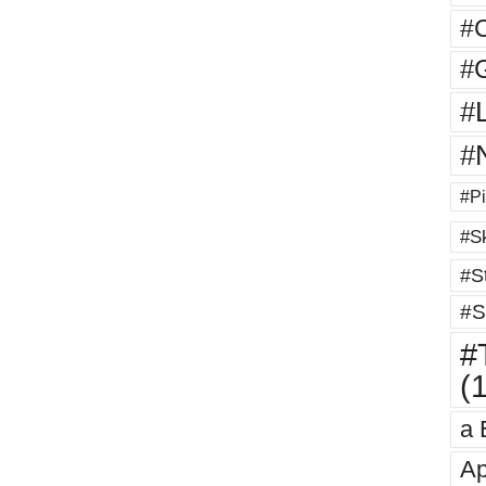
#
#G
#
#
#Pi
#Sk
#St
#S
#T
(
a 
Ap