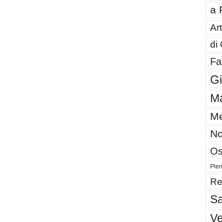
a 
Art
di
Fa
G
Ma
Me
No
Os
Plen
Re
Sa
V