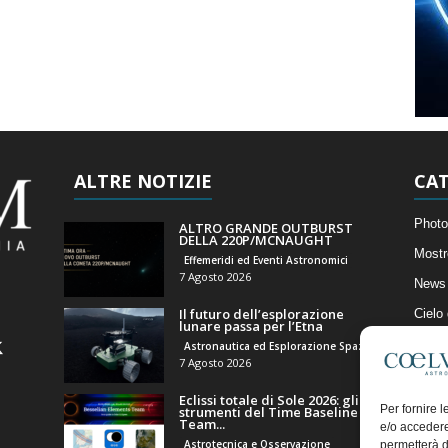
ALTRE NOTIZIE
CAT
Photo
ALTRO GRANDE OUTBURST
DELLA 220P/MCNAUGHT
Mostr
Effemeridi ed Eventi Astronomici
7 Agosto 2026
News 
Il futuro dell’esplorazione
Cielo
lunare passa per l’Etna
Astro
Astronautica ed Esplorazione Spaziale
7 Agosto 2026
Artico
Eclissi totale di Sole 2026: gli
Il Bl
Per fornire 
strumenti del Time Baseline
Team...
e/o accedere
Astrotecnica e Osservazione
permetterà d