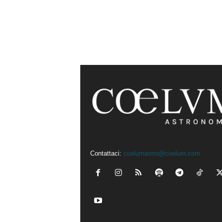
Contattaci:
coelumastro@coelum.com