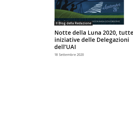
n
o
m
Il Blog della Redazione
i
Notte della Luna 2020, tutte
a
iniziative delle Delegazioni
dell’UAI
18 Settembre 2020