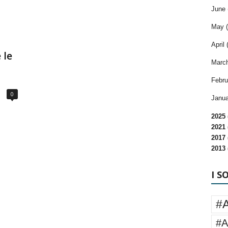
June 
May (
April 
 le
March
Febru
0
Janua
2025 
2021 
2017 
2013 
I S
#
#A