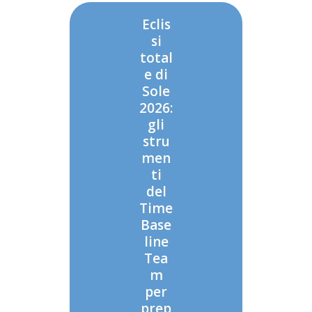
Eclis
si
total
e di
Sole
2026:
gli
stru
men
ti
del
Time
Base
line
Tea
m
per
prep