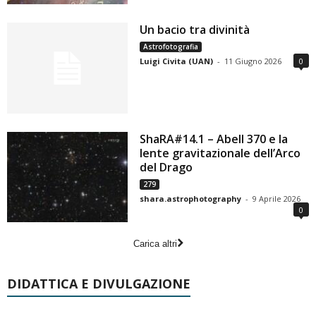
Un bacio tra divinità
Astrofotografia
Luigi Civita (UAN)
-
11 Giugno 2026
0
ShaRA#14.1 – Abell 370 e la
lente gravitazionale dell’Arco
del Drago
279
shara.astrophotography
-
9 Aprile 2026
0
Carica altri
DIDATTICA E DIVULGAZIONE