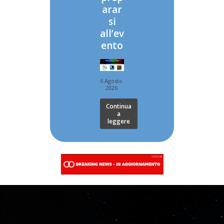
arar
si
all’ev
ento
6 Agosto
2026
Continua
a
leggere