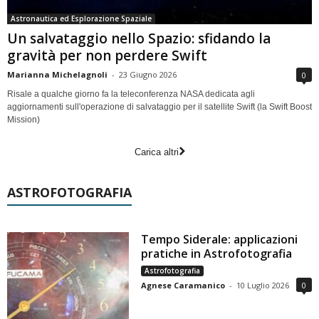
Astronautica ed Esplorazione Spaziale
Un salvataggio nello Spazio: sfidando la
gravità per non perdere Swift
Marianna Michelagnoli
-
23 Giugno 2026
0
Risale a qualche giorno fa la teleconferenza NASA dedicata agli
aggiornamenti sull'operazione di salvataggio per il satellite Swift (la Swift Boost
Mission)
Carica altri
ASTROFOTOGRAFIA
Tempo Siderale: applicazioni
pratiche in Astrofotografia
Astrofotografia
Agnese Caramanico
-
10 Luglio 2026
0