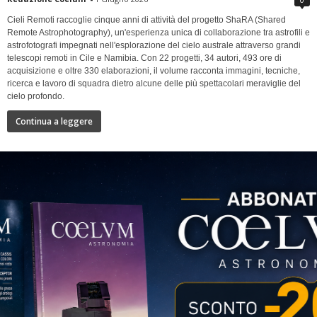
Cieli Remoti raccoglie cinque anni di attività del progetto ShaRA (Shared
Remote Astrophotography), un'esperienza unica di collaborazione tra astrofili e
astrofotografi impegnati nell'esplorazione del cielo australe attraverso grandi
telescopi remoti in Cile e Namibia. Con 22 progetti, 34 autori, 493 ore di
acquisizione e oltre 330 elaborazioni, il volume racconta immagini, tecniche,
ricerca e lavoro di squadra dietro alcune delle più spettacolari meraviglie del
cielo profondo.
Continua a leggere