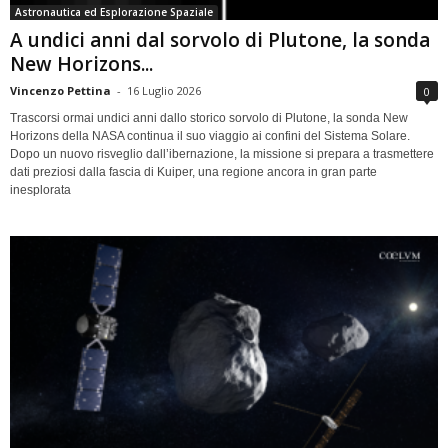
Astronautica ed Esplorazione Spaziale
A undici anni dal sorvolo di Plutone, la sonda
New Horizons...
Vincenzo Pettina
-
16 Luglio 2026
0
Trascorsi ormai undici anni dallo storico sorvolo di Plutone, la sonda New
Horizons della NASA continua il suo viaggio ai confini del Sistema Solare.
Dopo un nuovo risveglio dall’ibernazione, la missione si prepara a trasmettere
dati preziosi dalla fascia di Kuiper, una regione ancora in gran parte
inesplorata