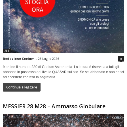
281
Redazione Coelum
-
28 Luglio 2026
0
è online il numero 280 di Coelum Astronomia. La lettura è riservata a tutti gli
abbonati in possesso del livello QUASAR sul sito. Se sei abbonato e non riesci
ad accedere contatta la segreteria.
Continua a leggere
MESSIER 28 M28 – Ammasso Globulare