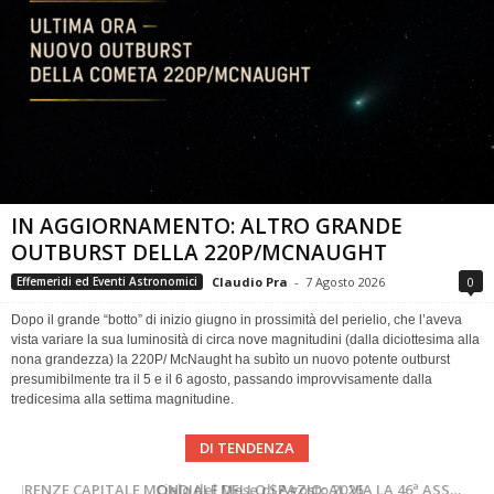
IN AGGIORNAMENTO: ALTRO GRANDE
OUTBURST DELLA 220P/MCNAUGHT
Claudio Pra
-
7 Agosto 2026
0
Effemeridi ed Eventi Astronomici
Dopo il grande “botto” di inizio giugno in prossimità del perielio, che l’aveva
vista variare la sua luminosità di circa nove magnitudini (dalla diciottesima alla
nona grandezza) la 220P/ McNaught ha subìto un nuovo potente outburst
presumibilmente tra il 5 e il 6 agosto, passando improvvisamente dalla
tredicesima alla settima magnitudine.
DI TENDENZA
SUPERNOVAE aggiornamenti del mese – Agosto 2026
Cielo del Mese di Agosto 2026