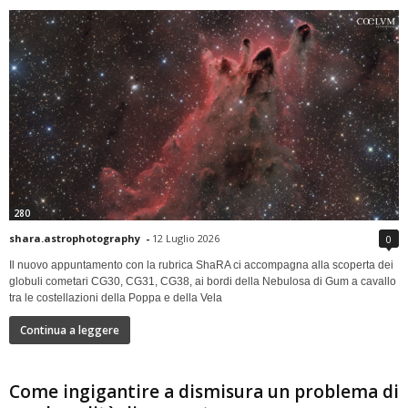
280
shara.astrophotography
-
12 Luglio 2026
0
Il nuovo appuntamento con la rubrica ShaRA ci accompagna alla scoperta dei
globuli cometari CG30, CG31, CG38, ai bordi della Nebulosa di Gum a cavallo
tra le costellazioni della Poppa e della Vela
Continua a leggere
Come ingigantire a dismisura un problema di