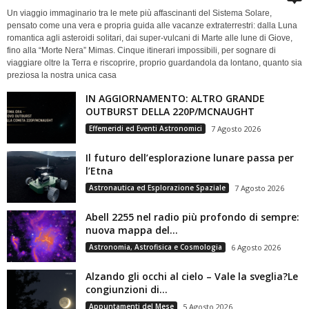
Un viaggio immaginario tra le mete più affascinanti del Sistema Solare,
pensato come una vera e propria guida alle vacanze extraterrestri: dalla Luna
romantica agli asteroidi solitari, dai super-vulcani di Marte alle lune di Giove,
fino alla “Morte Nera” Mimas. Cinque itinerari impossibili, per sognare di
viaggiare oltre la Terra e riscoprire, proprio guardandola da lontano, quanto sia
preziosa la nostra unica casa
IN AGGIORNAMENTO: ALTRO GRANDE
OUTBURST DELLA 220P/MCNAUGHT
Effemeridi ed Eventi Astronomici
7 Agosto 2026
Il futuro dell’esplorazione lunare passa per
l’Etna
Astronautica ed Esplorazione Spaziale
7 Agosto 2026
Abell 2255 nel radio più profondo di sempre:
nuova mappa del...
Astronomia, Astrofisica e Cosmologia
6 Agosto 2026
Alzando gli occhi al cielo – Vale la sveglia?Le
congiunzioni di...
Appuntamenti del Mese
5 Agosto 2026