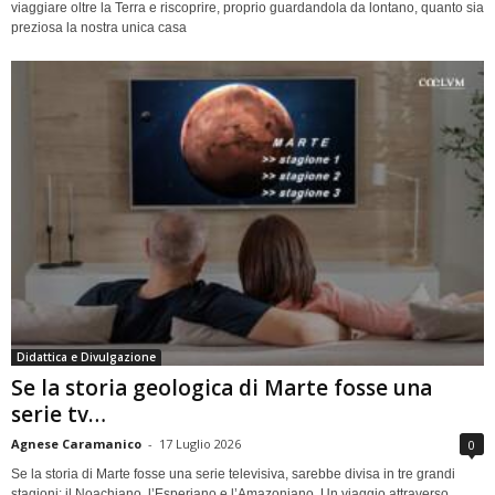
viaggiare oltre la Terra e riscoprire, proprio guardandola da lontano, quanto sia
preziosa la nostra unica casa
Didattica e Divulgazione
Se la storia geologica di Marte fosse una
serie tv…
Agnese Caramanico
-
17 Luglio 2026
0
Se la storia di Marte fosse una serie televisiva, sarebbe divisa in tre grandi
stagioni: il Noachiano, l’Esperiano e l’Amazoniano. Un viaggio attraverso