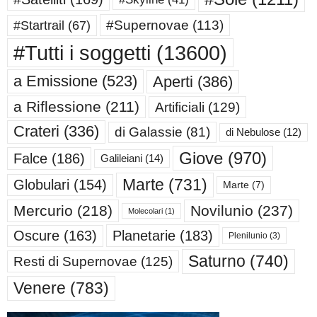
#Supernovae
(113)
#Startrail
(67)
#Tutti i soggetti
(13600)
a Emissione
(523)
Aperti
(386)
a Riflessione
(211)
Artificiali
(129)
Crateri
(336)
di Galassie
(81)
di Nebulose
(12)
Giove
(970)
Falce
(186)
Galileiani
(14)
Marte
(731)
Globulari
(154)
Marte
(7)
Mercurio
(218)
Novilunio
(237)
Molecolari
(1)
Oscure
(163)
Planetarie
(183)
Plenilunio
(3)
Saturno
(740)
Resti di Supernovae
(125)
Venere
(783)