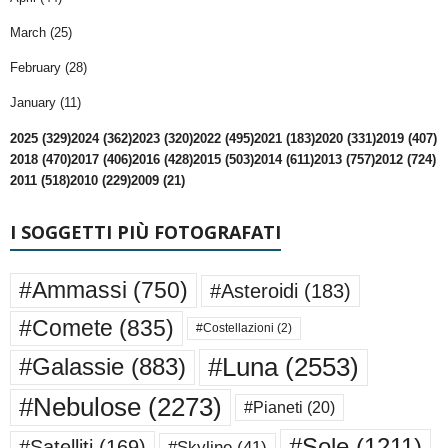
March (25)
February (28)
January (11)
2025 (329)
2024 (362)
2023 (320)
2022 (495)
2021 (183)
2020 (331)
2019 (407)
2018 (470)
2017 (406)
2016 (428)
2015 (503)
2014 (611)
2013 (757)
2012 (724)
2011 (518)
2010 (229)
2009 (21)
I SOGGETTI PIÙ FOTOGRAFATI
#Ammassi
(750)
#Asteroidi
(183)
#Comete
(835)
#Costellazioni
(2)
#Luna
(2553)
#Galassie
(883)
#Nebulose
(2273)
#Pianeti
(20)
#Sole
(1211)
#Satelliti
(169)
#Skyline
(41)