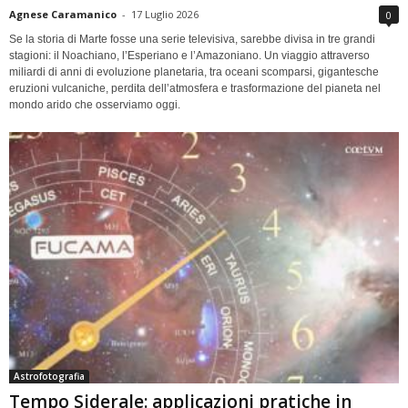
Agnese Caramanico
-
17 Luglio 2026
0
Se la storia di Marte fosse una serie televisiva, sarebbe divisa in tre grandi
stagioni: il Noachiano, l’Esperiano e l’Amazoniano. Un viaggio attraverso
miliardi di anni di evoluzione planetaria, tra oceani scomparsi, gigantesche
eruzioni vulcaniche, perdita dell’atmosfera e trasformazione del pianeta nel
mondo arido che osserviamo oggi.
Astrofotografia
Tempo Siderale: applicazioni pratiche in