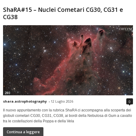
ShaRA#15 – Nuclei Cometari CG30, CG31 e
CG38
280
shara.astrophotography
-
12 Luglio 2026
0
Il nuovo appuntamento con la rubrica ShaRA ci accompagna alla scoperta dei
globuli cometari CG30, CG31, CG38, ai bordi della Nebulosa di Gum a cavallo
tra le costellazioni della Poppa e della Vela
Continua a leggere