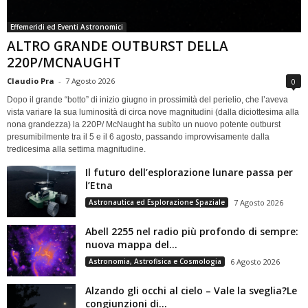
Effemeridi ed Eventi Astronomici
ALTRO GRANDE OUTBURST DELLA
220P/MCNAUGHT
Claudio Pra
-
7 Agosto 2026
0
Dopo il grande “botto” di inizio giugno in prossimità del perielio, che l’aveva
vista variare la sua luminosità di circa nove magnitudini (dalla diciottesima alla
nona grandezza) la 220P/ McNaught ha subìto un nuovo potente outburst
presumibilmente tra il 5 e il 6 agosto, passando improvvisamente dalla
tredicesima alla settima magnitudine.
Il futuro dell’esplorazione lunare passa per
l’Etna
Astronautica ed Esplorazione Spaziale
7 Agosto 2026
Abell 2255 nel radio più profondo di sempre:
nuova mappa del...
Astronomia, Astrofisica e Cosmologia
6 Agosto 2026
Alzando gli occhi al cielo – Vale la sveglia?Le
congiunzioni di...