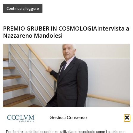
Continua a leggere
PREMIO GRUBER IN COSMOLOGIAIntervista a
Nazzareno Mandolesi
280
Gestisci Consenso
Frida Paolella
-
16 Giugno 2026
0
Intervista al professor Nazzareno Mandolesi, tra i protagonisti della cosmologia
Per fornire le migliori esperienze, utilizziamo tecnologie come i cookie per
spaziale europea e della missione Planck. Il dialogo ripercorre i principali