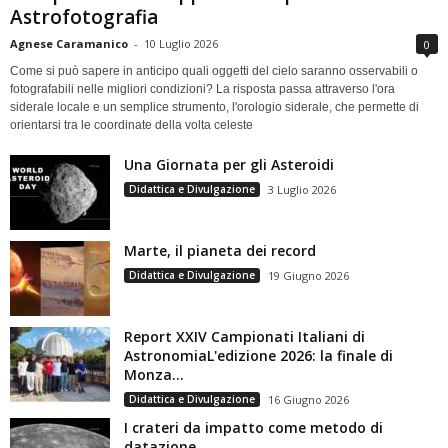
Astrofotografia
Agnese Caramanico
-
10 Luglio 2026
0
Come si può sapere in anticipo quali oggetti del cielo saranno osservabili o
fotografabili nelle migliori condizioni? La risposta passa attraverso l'ora
siderale locale e un semplice strumento, l'orologio siderale, che permette di
orientarsi tra le coordinate della volta celeste
Una Giornata per gli Asteroidi
Didattica e Divulgazione
3 Luglio 2026
Marte, il pianeta dei record
Didattica e Divulgazione
19 Giugno 2026
Report XXIV Campionati Italiani di
AstronomiaL'edizione 2026: la finale di
Monza...
Didattica e Divulgazione
16 Giugno 2026
I crateri da impatto come metodo di
datazione