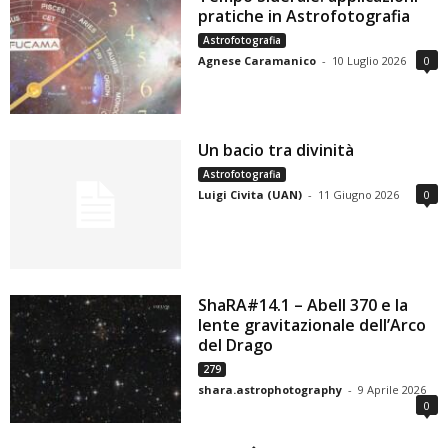
pratiche in Astrofotografia
Astrofotografia
Agnese Caramanico
-
10 Luglio 2026
0
Un bacio tra divinità
Astrofotografia
Luigi Civita (UAN)
-
11 Giugno 2026
0
ShaRA#14.1 – Abell 370 e la
lente gravitazionale dell’Arco
del Drago
279
shara.astrophotography
-
9 Aprile 2026
0