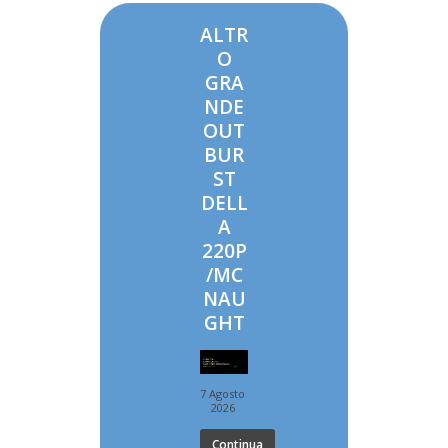
ALTR
O
GRA
NDE
OUT
BUR
ST
DELL
A
220P
/MC
NAU
GHT
7 Agosto
2026
Continua