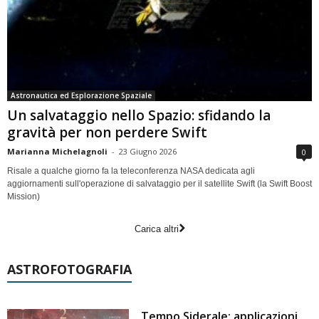
Astronautica ed Esplorazione Spaziale
Un salvataggio nello Spazio: sfidando la
gravità per non perdere Swift
Marianna Michelagnoli
-
23 Giugno 2026
0
Risale a qualche giorno fa la teleconferenza NASA dedicata agli
aggiornamenti sull'operazione di salvataggio per il satellite Swift (la Swift Boost
Mission)
Carica altri
ASTROFOTOGRAFIA
Tempo Siderale: applicazioni