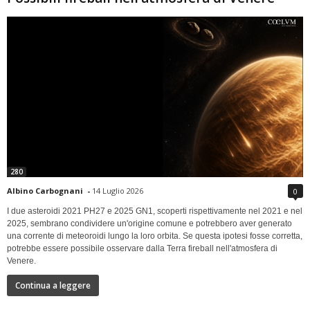
280
Albino Carbognani
-
14 Luglio 2026
0
I due asteroidi 2021 PH27 e 2025 GN1, scoperti rispettivamente nel 2021 e nel
2025, sembrano condividere un'origine comune e potrebbero aver generato
una corrente di meteoroidi lungo la loro orbita. Se questa ipotesi fosse corretta,
potrebbe essere possibile osservare dalla Terra fireball nell'atmosfera di
Venere.
Continua a leggere