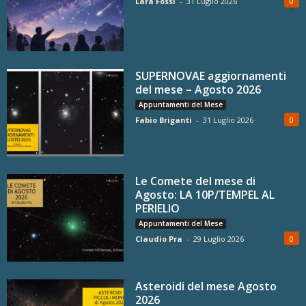
Lara Fossi
-
31 Luglio 2026
0
SUPERNOVAE aggiornamenti
del mese – Agosto 2026
Appuntamenti del Mese
Fabio Briganti
-
31 Luglio 2026
0
Le Comete del mese di
Agosto: LA 10P/TEMPEL AL
PERIELIO
Appuntamenti del Mese
Claudio Pra
-
29 Luglio 2026
0
Asteroidi del mese Agosto
2026