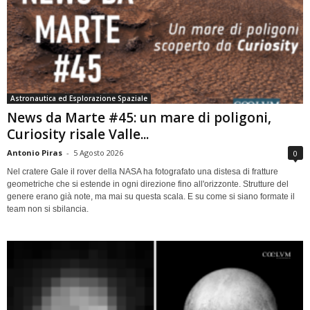
Astronautica ed Esplorazione Spaziale
News da Marte #45: un mare di poligoni,
Curiosity risale Valle...
Antonio Piras
-
5 Agosto 2026
0
Nel cratere Gale il rover della NASA ha fotografato una distesa di fratture
geometriche che si estende in ogni direzione fino all'orizzonte. Strutture del
genere erano già note, ma mai su questa scala. E su come si siano formate il
team non si sbilancia.