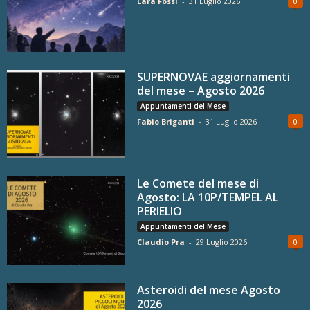
Lara Fossi
-
31 Luglio 2026
0
SUPERNOVAE aggiornamenti
del mese – Agosto 2026
Appuntamenti del Mese
Fabio Briganti
-
31 Luglio 2026
0
Le Comete del mese di
Agosto: LA 10P/TEMPEL AL
PERIELIO
Appuntamenti del Mese
Claudio Pra
-
29 Luglio 2026
0
Asteroidi del mese Agosto
2026