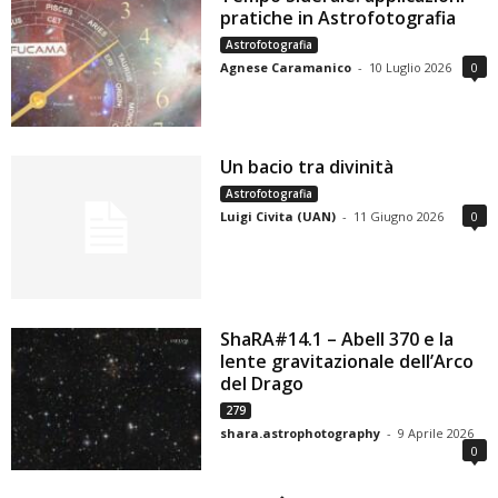
pratiche in Astrofotografia
Astrofotografia
Agnese Caramanico
-
10 Luglio 2026
0
Un bacio tra divinità
Astrofotografia
Luigi Civita (UAN)
-
11 Giugno 2026
0
ShaRA#14.1 – Abell 370 e la
lente gravitazionale dell’Arco
del Drago
279
shara.astrophotography
-
9 Aprile 2026
0