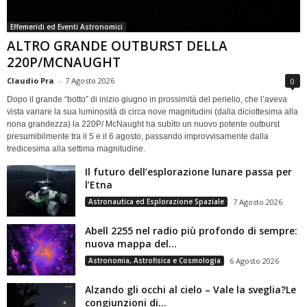
Effemeridi ed Eventi Astronomici
ALTRO GRANDE OUTBURST DELLA
220P/MCNAUGHT
Claudio Pra
-
7 Agosto 2026
0
Dopo il grande “botto” di inizio giugno in prossimità del perielio, che l’aveva
vista variare la sua luminosità di circa nove magnitudini (dalla diciottesima alla
nona grandezza) la 220P/ McNaught ha subìto un nuovo potente outburst
presumibilmente tra il 5 e il 6 agosto, passando improvvisamente dalla
tredicesima alla settima magnitudine.
Il futuro dell’esplorazione lunare passa per
l’Etna
Astronautica ed Esplorazione Spaziale
7 Agosto 2026
Abell 2255 nel radio più profondo di sempre:
nuova mappa del...
Astronomia, Astrofisica e Cosmologia
6 Agosto 2026
Alzando gli occhi al cielo – Vale la sveglia?Le
congiunzioni di...