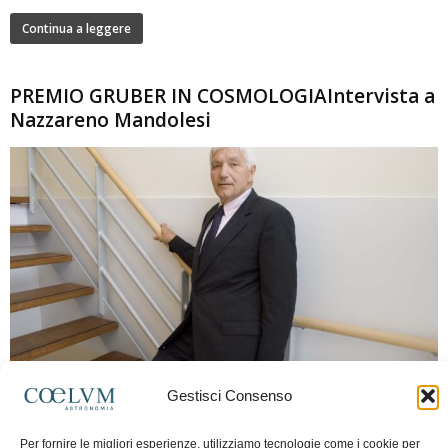
Continua a leggere
PREMIO GRUBER IN COSMOLOGIAIntervista a
Nazzareno Mandolesi
280
Gestisci Consenso
Frida Paolella
-
16 Giugno 2026
0
Intervista al professor Nazzareno Mandolesi, tra i protagonisti della cosmologia
Per fornire le migliori esperienze, utilizziamo tecnologie come i cookie per
spaziale europea e della missione Planck. Il dialogo ripercorre i principali