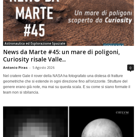
Astronautica ed Esplorazione Spaziale
News da Marte #45: un mare di poligoni,
Curiosity risale Valle...
Antonio Piras
-
5 Agosto 2026
0
Nel cratere Gale il rover della NASA ha fotografato una distesa di fratture
geometriche che si estende in ogni direzione fino all'orizzonte. Strutture del
genere erano già note, ma mai su questa scala. E su come si siano formate il
team non si sbilancia.