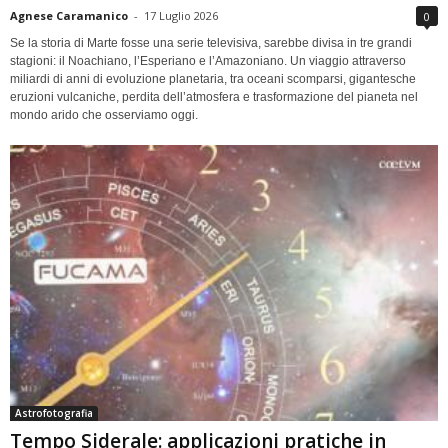
Agnese Caramanico
-
17 Luglio 2026
0
Se la storia di Marte fosse una serie televisiva, sarebbe divisa in tre grandi
stagioni: il Noachiano, l’Esperiano e l’Amazoniano. Un viaggio attraverso
miliardi di anni di evoluzione planetaria, tra oceani scomparsi, gigantesche
eruzioni vulcaniche, perdita dell’atmosfera e trasformazione del pianeta nel
mondo arido che osserviamo oggi.
Astrofotografia
Tempo Siderale: applicazioni pratiche in