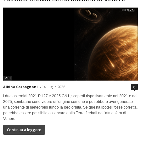
280
Albino Carbognani
-
14 Luglio 2026
0
I due asteroidi 2021 PH27 e 2025 GN1, scoperti rispettivamente nel 2021 e nel
2025, sembrano condividere un'origine comune e potrebbero aver generato
una corrente di meteoroidi lungo la loro orbita. Se questa ipotesi fosse corretta,
potrebbe essere possibile osservare dalla Terra fireball nell'atmosfera di
Venere.
Continua a leggere