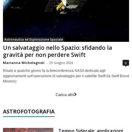
Astronautica ed Esplorazione Spaziale
Un salvataggio nello Spazio: sfidando la
gravità per non perdere Swift
Marianna Michelagnoli
-
23 Giugno 2026
0
Risale a qualche giorno fa la teleconferenza NASA dedicata agli
aggiornamenti sull'operazione di salvataggio per il satellite Swift (la Swift Boost
Mission)
Carica altri
ASTROFOTOGRAFIA
Tempo Siderale: applicazioni