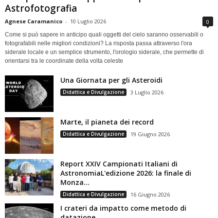
Astrofotografia
Agnese Caramanico
-
10 Luglio 2026
0
Come si può sapere in anticipo quali oggetti del cielo saranno osservabili o
fotografabili nelle migliori condizioni? La risposta passa attraverso l'ora
siderale locale e un semplice strumento, l'orologio siderale, che permette di
orientarsi tra le coordinate della volta celeste
Una Giornata per gli Asteroidi
Didattica e Divulgazione
3 Luglio 2026
Marte, il pianeta dei record
Didattica e Divulgazione
19 Giugno 2026
Report XXIV Campionati Italiani di
AstronomiaL'edizione 2026: la finale di
Monza...
Didattica e Divulgazione
16 Giugno 2026
I crateri da impatto come metodo di
datazione