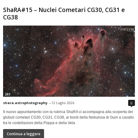
ShaRA#15 – Nuclei Cometari CG30, CG31 e
CG38
280
shara.astrophotography
-
12 Luglio 2026
0
Il nuovo appuntamento con la rubrica ShaRA ci accompagna alla scoperta dei
globuli cometari CG30, CG31, CG38, ai bordi della Nebulosa di Gum a cavallo
tra le costellazioni della Poppa e della Vela
Continua a leggere