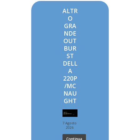
ALTR
O
GRA
NDE
OUT
BUR
ST
DELL
A
220P
/MC
NAU
GHT
7 Agosto
2026
Continua