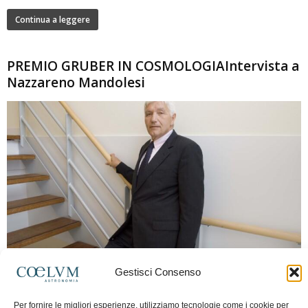
Continua a leggere
PREMIO GRUBER IN COSMOLOGIAIntervista a
Nazzareno Mandolesi
280
Gestisci Consenso
Frida Paolella
-
16 Giugno 2026
0
Intervista al professor Nazzareno Mandolesi, tra i protagonisti della cosmologia
Per fornire le migliori esperienze, utilizziamo tecnologie come i cookie per
spaziale europea e della missione Planck. Il dialogo ripercorre i principali