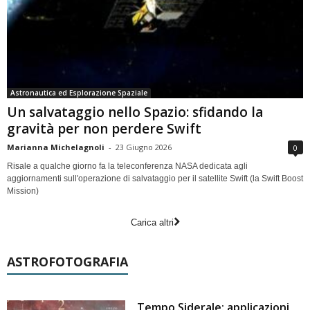
Astronautica ed Esplorazione Spaziale
Un salvataggio nello Spazio: sfidando la
gravità per non perdere Swift
Marianna Michelagnoli
-
23 Giugno 2026
0
Risale a qualche giorno fa la teleconferenza NASA dedicata agli
aggiornamenti sull'operazione di salvataggio per il satellite Swift (la Swift Boost
Mission)
Carica altri
ASTROFOTOGRAFIA
Tempo Siderale: applicazioni