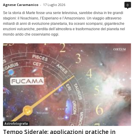
Agnese Caramanico
-
17 Luglio 2026
0
Se la storia di Marte fosse una serie televisiva, sarebbe divisa in tre grandi
stagioni: il Noachiano, l’Esperiano e l’Amazoniano. Un viaggio attraverso
miliardi di anni di evoluzione planetaria, tra oceani scomparsi, gigantesche
eruzioni vulcaniche, perdita dell’atmosfera e trasformazione del pianeta nel
mondo arido che osserviamo oggi.
Astrofotografia
Tempo Siderale: applicazioni pratiche in