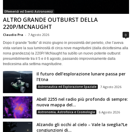
Effemeridi ed Eventi Astronomici
ALTRO GRANDE OUTBURST DELLA
220P/MCNAUGHT
Claudio Pra
-
7 Agosto 2026
0
Dopo il grande “botto” di inizio giugno in prossimità del perielio, che l’aveva
vista variare la sua luminosità di circa nove magnitudini (dalla diciottesima alla
nona grandezza) la 220P/ McNaught ha subìto un nuovo potente outburst
presumibilmente tra il 5 e il 6 agosto, passando improvvisamente dalla
tredicesima alla settima magnitudine.
Il futuro dell’esplorazione lunare passa per
l’Etna
Astronautica ed Esplorazione Spaziale
7 Agosto 2026
Abell 2255 nel radio più profondo di sempre:
nuova mappa del...
Astronomia, Astrofisica e Cosmologia
6 Agosto 2026
Alzando gli occhi al cielo – Vale la sveglia?Le
congiunzioni di...