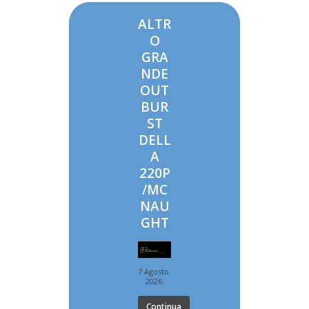
ALTR
O
GRA
NDE
OUT
BUR
ST
DELL
A
220P
/MC
NAU
GHT
7 Agosto
2026
Continua