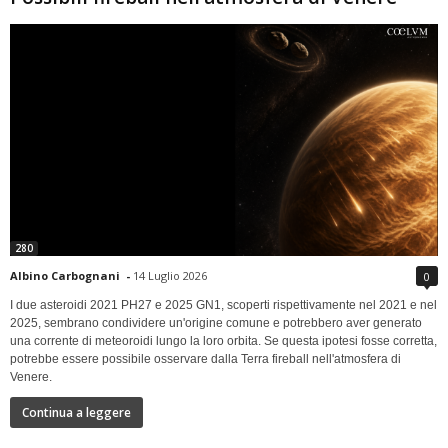
280
Albino Carbognani
-
14 Luglio 2026
0
I due asteroidi 2021 PH27 e 2025 GN1, scoperti rispettivamente nel 2021 e nel
2025, sembrano condividere un'origine comune e potrebbero aver generato
una corrente di meteoroidi lungo la loro orbita. Se questa ipotesi fosse corretta,
potrebbe essere possibile osservare dalla Terra fireball nell'atmosfera di
Venere.
Continua a leggere