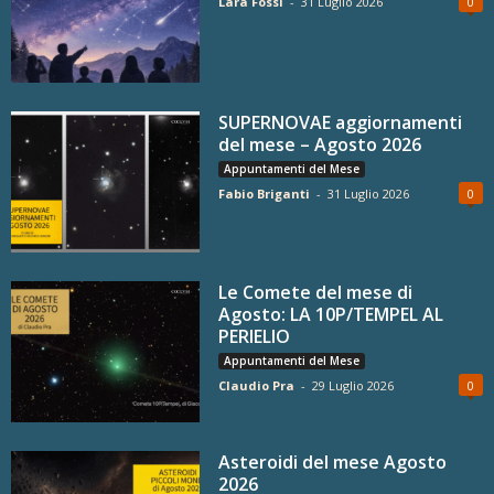
Lara Fossi
-
31 Luglio 2026
0
SUPERNOVAE aggiornamenti
del mese – Agosto 2026
Appuntamenti del Mese
Fabio Briganti
-
31 Luglio 2026
0
Le Comete del mese di
Agosto: LA 10P/TEMPEL AL
PERIELIO
Appuntamenti del Mese
Claudio Pra
-
29 Luglio 2026
0
Asteroidi del mese Agosto
2026