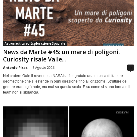
Astronautica ed Esplorazione Spaziale
News da Marte #45: un mare di poligoni,
Curiosity risale Valle...
Antonio Piras
-
5 Agosto 2026
0
Nel cratere Gale il rover della NASA ha fotografato una distesa di fratture
geometriche che si estende in ogni direzione fino all'orizzonte. Strutture del
genere erano già note, ma mai su questa scala. E su come si siano formate il
team non si sbilancia.