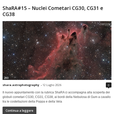
ShaRA#15 – Nuclei Cometari CG30, CG31 e
CG38
280
shara.astrophotography
-
12 Luglio 2026
0
Il nuovo appuntamento con la rubrica ShaRA ci accompagna alla scoperta dei
globuli cometari CG30, CG31, CG38, ai bordi della Nebulosa di Gum a cavallo
tra le costellazioni della Poppa e della Vela
Continua a leggere