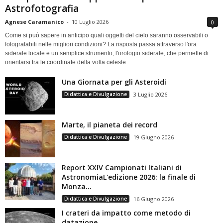
Astrofotografia
Agnese Caramanico
-
10 Luglio 2026
0
Come si può sapere in anticipo quali oggetti del cielo saranno osservabili o
fotografabili nelle migliori condizioni? La risposta passa attraverso l'ora
siderale locale e un semplice strumento, l'orologio siderale, che permette di
orientarsi tra le coordinate della volta celeste
Una Giornata per gli Asteroidi
Didattica e Divulgazione
3 Luglio 2026
Marte, il pianeta dei record
Didattica e Divulgazione
19 Giugno 2026
Report XXIV Campionati Italiani di
AstronomiaL'edizione 2026: la finale di
Monza...
Didattica e Divulgazione
16 Giugno 2026
I crateri da impatto come metodo di
datazione