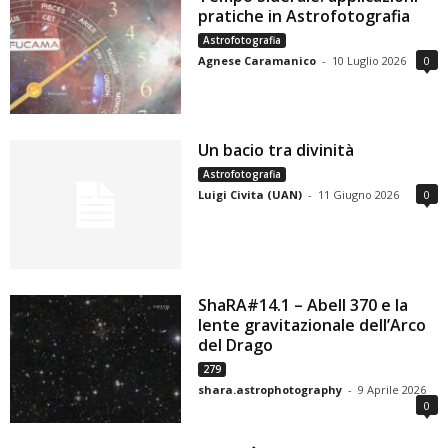
pratiche in Astrofotografia
Astrofotografia
Agnese Caramanico
-
10 Luglio 2026
0
Un bacio tra divinità
Astrofotografia
Luigi Civita (UAN)
-
11 Giugno 2026
0
ShaRA#14.1 – Abell 370 e la
lente gravitazionale dell’Arco
del Drago
279
shara.astrophotography
-
9 Aprile 2026
0