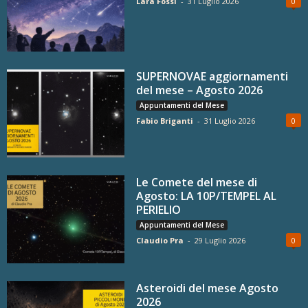
Lara Fossi
-
31 Luglio 2026
0
SUPERNOVAE aggiornamenti
del mese – Agosto 2026
Appuntamenti del Mese
Fabio Briganti
-
31 Luglio 2026
0
Le Comete del mese di
Agosto: LA 10P/TEMPEL AL
PERIELIO
Appuntamenti del Mese
Claudio Pra
-
29 Luglio 2026
0
Asteroidi del mese Agosto
2026