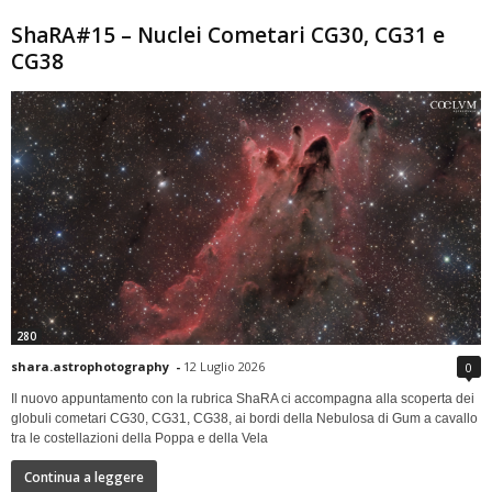
ShaRA#15 – Nuclei Cometari CG30, CG31 e
CG38
280
shara.astrophotography
-
12 Luglio 2026
0
Il nuovo appuntamento con la rubrica ShaRA ci accompagna alla scoperta dei
globuli cometari CG30, CG31, CG38, ai bordi della Nebulosa di Gum a cavallo
tra le costellazioni della Poppa e della Vela
Continua a leggere