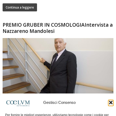
Continua a leggere
PREMIO GRUBER IN COSMOLOGIAIntervista a
Nazzareno Mandolesi
280
Gestisci Consenso
Frida Paolella
-
16 Giugno 2026
0
Intervista al professor Nazzareno Mandolesi, tra i protagonisti della cosmologia
Per fornire le migliori esperienze, utilizziamo tecnologie come i cookie per
spaziale europea e della missione Planck. Il dialogo ripercorre i principali