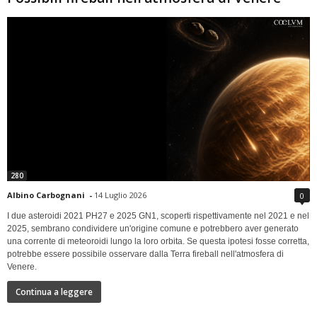
280
Albino Carbognani
-
14 Luglio 2026
0
I due asteroidi 2021 PH27 e 2025 GN1, scoperti rispettivamente nel 2021 e nel
2025, sembrano condividere un'origine comune e potrebbero aver generato
una corrente di meteoroidi lungo la loro orbita. Se questa ipotesi fosse corretta,
potrebbe essere possibile osservare dalla Terra fireball nell'atmosfera di
Venere.
Continua a leggere