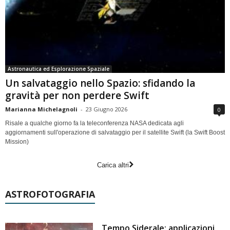
Astronautica ed Esplorazione Spaziale
Un salvataggio nello Spazio: sfidando la
gravità per non perdere Swift
Marianna Michelagnoli
-
23 Giugno 2026
0
Risale a qualche giorno fa la teleconferenza NASA dedicata agli
aggiornamenti sull'operazione di salvataggio per il satellite Swift (la Swift Boost
Mission)
Carica altri
ASTROFOTOGRAFIA
Tempo Siderale: applicazioni