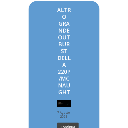
ALTR
O
GRA
NDE
OUT
BUR
ST
DELL
A
220P
/MC
NAU
GHT
7 Agosto
2026
Continua