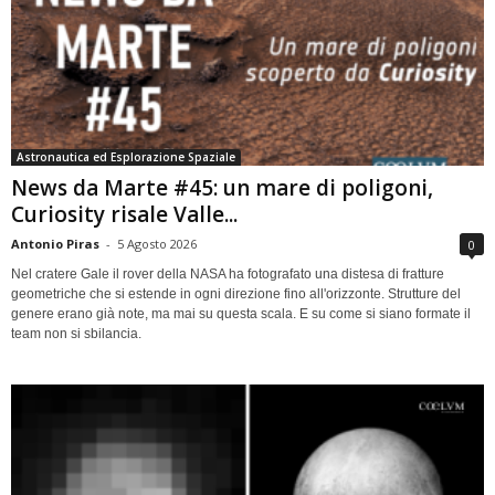
Astronautica ed Esplorazione Spaziale
News da Marte #45: un mare di poligoni,
Curiosity risale Valle...
Antonio Piras
-
5 Agosto 2026
0
Nel cratere Gale il rover della NASA ha fotografato una distesa di fratture
geometriche che si estende in ogni direzione fino all'orizzonte. Strutture del
genere erano già note, ma mai su questa scala. E su come si siano formate il
team non si sbilancia.