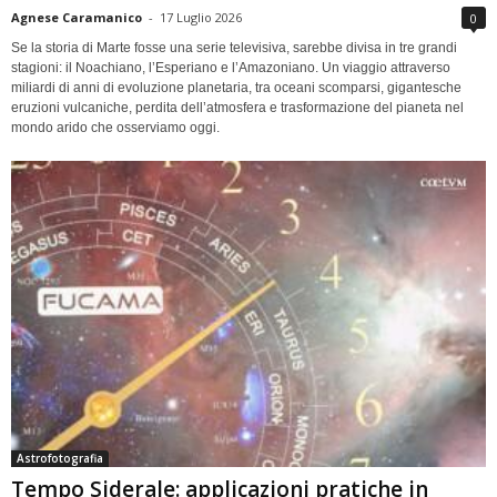
Agnese Caramanico
-
17 Luglio 2026
0
Se la storia di Marte fosse una serie televisiva, sarebbe divisa in tre grandi
stagioni: il Noachiano, l’Esperiano e l’Amazoniano. Un viaggio attraverso
miliardi di anni di evoluzione planetaria, tra oceani scomparsi, gigantesche
eruzioni vulcaniche, perdita dell’atmosfera e trasformazione del pianeta nel
mondo arido che osserviamo oggi.
Astrofotografia
Tempo Siderale: applicazioni pratiche in