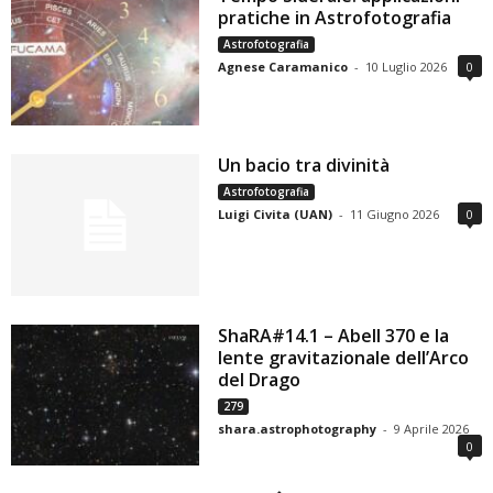
pratiche in Astrofotografia
Astrofotografia
Agnese Caramanico
-
10 Luglio 2026
0
Un bacio tra divinità
Astrofotografia
Luigi Civita (UAN)
-
11 Giugno 2026
0
ShaRA#14.1 – Abell 370 e la
lente gravitazionale dell’Arco
del Drago
279
shara.astrophotography
-
9 Aprile 2026
0