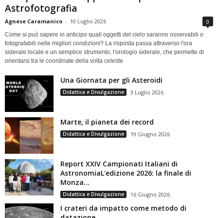
Astrofotografia
Agnese Caramanico
-
10 Luglio 2026
0
Come si può sapere in anticipo quali oggetti del cielo saranno osservabili o
fotografabili nelle migliori condizioni? La risposta passa attraverso l'ora
siderale locale e un semplice strumento, l'orologio siderale, che permette di
orientarsi tra le coordinate della volta celeste
Una Giornata per gli Asteroidi
Didattica e Divulgazione
3 Luglio 2026
Marte, il pianeta dei record
Didattica e Divulgazione
19 Giugno 2026
Report XXIV Campionati Italiani di
AstronomiaL'edizione 2026: la finale di
Monza...
Didattica e Divulgazione
16 Giugno 2026
I crateri da impatto come metodo di
datazione