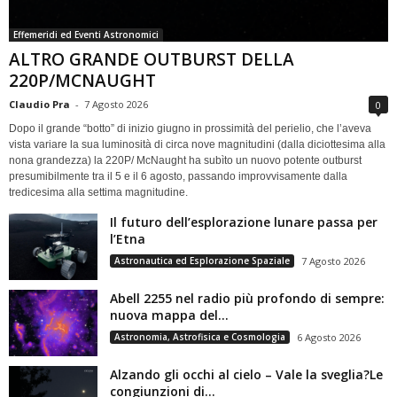
Effemeridi ed Eventi Astronomici
ALTRO GRANDE OUTBURST DELLA
220P/MCNAUGHT
Claudio Pra
-
7 Agosto 2026
0
Dopo il grande “botto” di inizio giugno in prossimità del perielio, che l’aveva
vista variare la sua luminosità di circa nove magnitudini (dalla diciottesima alla
nona grandezza) la 220P/ McNaught ha subìto un nuovo potente outburst
presumibilmente tra il 5 e il 6 agosto, passando improvvisamente dalla
tredicesima alla settima magnitudine.
Il futuro dell’esplorazione lunare passa per
l’Etna
Astronautica ed Esplorazione Spaziale
7 Agosto 2026
Abell 2255 nel radio più profondo di sempre:
nuova mappa del...
Astronomia, Astrofisica e Cosmologia
6 Agosto 2026
Alzando gli occhi al cielo – Vale la sveglia?Le
congiunzioni di...