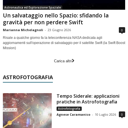
Astronautica ed Esplorazione Spaziale
Un salvataggio nello Spazio: sfidando la
gravità per non perdere Swift
Marianna Michelagnoli
-
23 Giugno 2026
0
Risale a qualche giorno fa la teleconferenza NASA dedicata agli
aggiornamenti sull'operazione di salvataggio per il satellite Swift (la Swift Boost
Mission)
Carica altri
ASTROFOTOGRAFIA
Tempo Siderale: applicazioni
pratiche in Astrofotografia
Astrofotografia
Agnese Caramanico
-
10 Luglio 2026
0