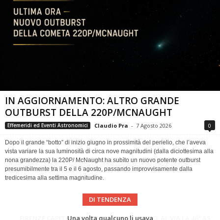
IN AGGIORNAMENTO: ALTRO GRANDE
OUTBURST DELLA 220P/MCNAUGHT
Claudio Pra
-
7 Agosto 2026
0
Effemeridi ed Eventi Astronomici
Dopo il grande “botto” di inizio giugno in prossimità del perielio, che l’aveva
vista variare la sua luminosità di circa nove magnitudini (dalla diciottesima alla
nona grandezza) la 220P/ McNaught ha subìto un nuovo potente outburst
presumibilmente tra il 5 e il 6 agosto, passando improvvisamente dalla
tredicesima alla settima magnitudine.
DI TENDENZA
Cielo del Mese di Agosto 2026
FIRENZE CAPITALE MONDIALE DELLO SPAZIO: AL VIA LA 46ª ASSEMBLEA SCIENTIFICA DEL COSPAR