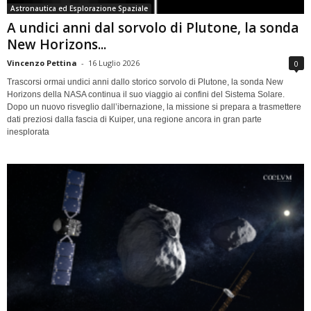
Astronautica ed Esplorazione Spaziale
A undici anni dal sorvolo di Plutone, la sonda
New Horizons...
Vincenzo Pettina
-
16 Luglio 2026
0
Trascorsi ormai undici anni dallo storico sorvolo di Plutone, la sonda New
Horizons della NASA continua il suo viaggio ai confini del Sistema Solare.
Dopo un nuovo risveglio dall’ibernazione, la missione si prepara a trasmettere
dati preziosi dalla fascia di Kuiper, una regione ancora in gran parte
inesplorata