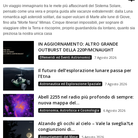
Un viaggio immaginario tra le mete più affascinanti del Sistema Solare,
pensato come una vera e propria guida alle vacanze extraterrestri: dalla Luna
romantica agli asteroidi solitari, dai super-vulcani di Marte alle lune di Giove,
fino alla “Morte Nera” Mimas. Cinque itinerari impossibili, per sognare di
viaggiare oltre la Terra e riscoprire, proprio guardandola da lontano, quanto sia
preziosa la nostra unica casa
IN AGGIORNAMENTO: ALTRO GRANDE
OUTBURST DELLA 220P/MCNAUGHT
Effemeridi ed Eventi Astronomici
7 Agosto 2026
Il futuro dell’esplorazione lunare passa per
l’Etna
Astronautica ed Esplorazione Spaziale
7 Agosto 2026
Abell 2255 nel radio più profondo di sempre:
nuova mappa del...
Astronomia, Astrofisica e Cosmologia
6 Agosto 2026
Alzando gli occhi al cielo – Vale la sveglia?Le
congiunzioni di...
Appuntamenti del Mese
5 Agosto 2026