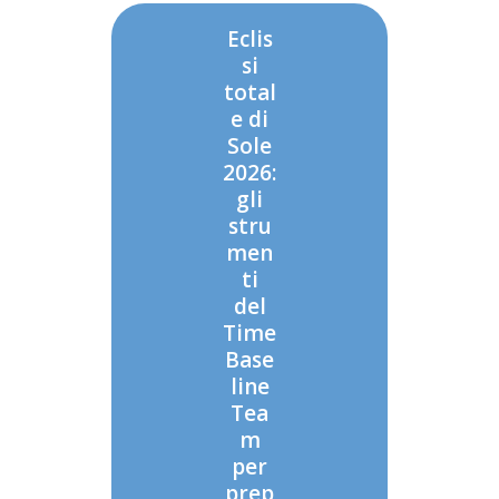
Eclis
si
total
e di
Sole
2026:
gli
stru
men
ti
del
Time
Base
line
Tea
m
per
prep