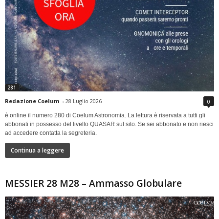
281
Redazione Coelum
-
28 Luglio 2026
0
è online il numero 280 di Coelum Astronomia. La lettura è riservata a tutti gli
abbonati in possesso del livello QUASAR sul sito. Se sei abbonato e non riesci
ad accedere contatta la segreteria.
Continua a leggere
MESSIER 28 M28 – Ammasso Globulare