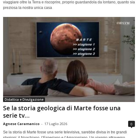
viaggiare oltre la Terra e riscoprire, proprio guardandola da lontano, quanto sia
preziosa la nostra unica casa
Didattica e Divulgazione
Se la storia geologica di Marte fosse una
serie tv…
Agnese Caramanico
-
17 Luglio 2026
0
Se la storia di Marte fosse una serie televisiva, sarebbe divisa in tre grandi
stagioni: il Noachiano, l’Esperiano e l’Amazoniano. Un viaggio attraverso