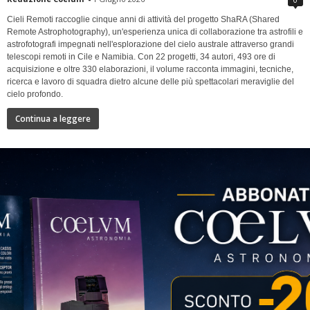
Cieli Remoti raccoglie cinque anni di attività del progetto ShaRA (Shared
Remote Astrophotography), un'esperienza unica di collaborazione tra astrofili e
astrofotografi impegnati nell'esplorazione del cielo australe attraverso grandi
telescopi remoti in Cile e Namibia. Con 22 progetti, 34 autori, 493 ore di
acquisizione e oltre 330 elaborazioni, il volume racconta immagini, tecniche,
ricerca e lavoro di squadra dietro alcune delle più spettacolari meraviglie del
cielo profondo.
Continua a leggere