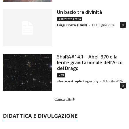
Un bacio tra divinità
Astrofotografia
Luigi Civita (UAN)
-
11 Giugno 2026
0
ShaRA#14.1 – Abell 370 e la
lente gravitazionale dell’Arco
del Drago
279
shara.astrophotography
-
9 Aprile 2026
0
Carica altri
DIDATTICA E DIVULGAZIONE