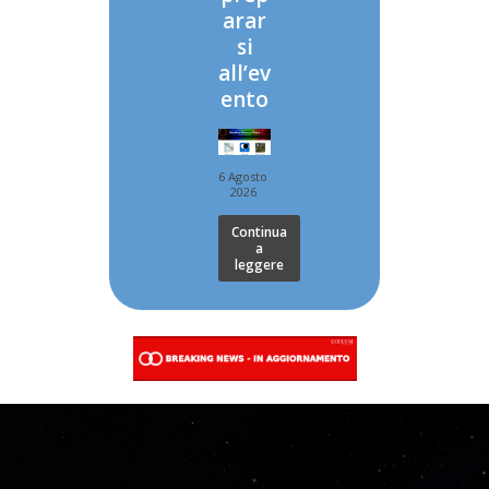
arar
si
all’ev
ento
6 Agosto
2026
Continua
a
leggere