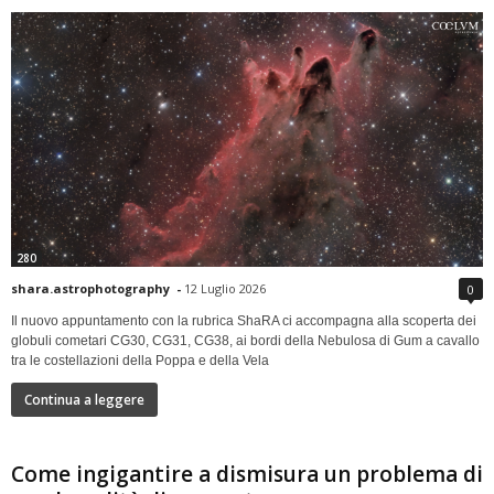
280
shara.astrophotography
-
12 Luglio 2026
0
Il nuovo appuntamento con la rubrica ShaRA ci accompagna alla scoperta dei
globuli cometari CG30, CG31, CG38, ai bordi della Nebulosa di Gum a cavallo
tra le costellazioni della Poppa e della Vela
Continua a leggere
Come ingigantire a dismisura un problema di