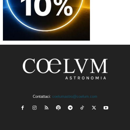
Contattaci:
coelumastro@coelum.com