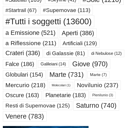
#Supernovae
(113)
#Startrail
(67)
#Tutti i soggetti
(13600)
a Emissione
(521)
Aperti
(386)
a Riflessione
(211)
Artificiali
(129)
Crateri
(336)
di Galassie
(81)
di Nebulose
(12)
Giove
(970)
Falce
(186)
Galileiani
(14)
Marte
(731)
Globulari
(154)
Marte
(7)
Mercurio
(218)
Novilunio
(237)
Molecolari
(1)
Oscure
(163)
Planetarie
(183)
Plenilunio
(3)
Saturno
(740)
Resti di Supernovae
(125)
Venere
(783)