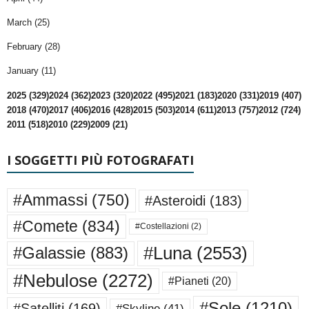
March (25)
February (28)
January (11)
2025 (329)
2024 (362)
2023 (320)
2022 (495)
2021 (183)
2020 (331)
2019 (407)
2018 (470)
2017 (406)
2016 (428)
2015 (503)
2014 (611)
2013 (757)
2012 (724)
2011 (518)
2010 (229)
2009 (21)
I SOGGETTI PIÙ FOTOGRAFATI
#Ammassi
(750)
#Asteroidi
(183)
#Comete
(834)
#Costellazioni
(2)
#Luna
(2553)
#Galassie
(883)
#Nebulose
(2272)
#Pianeti
(20)
#Sole
(1210)
#Satelliti
(169)
#Skyline
(41)