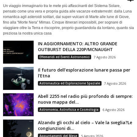
Un viaggio immaginario tra le mete più affascinanti del Sistema Solare,
pensato come una vera e propria guida alle vacanze extraterrestri: dalla Luna
romantica agli asteroidi solitari, dai super-vulcani di Marte alle lune di Giove,
fino alla “Morte Nera” Mimas. Cinque itinerari impossibili, per sognare di
viaggiare oltre la Terra e riscoprire, proprio guardandola da lontano, quanto sia
preziosa la nostra unica casa
IN AGGIORNAMENTO: ALTRO GRANDE
OUTBURST DELLA 220P/MCNAUGHT
Effemeridi ed Eventi Astronomici
7 Agosto 2026
Il futuro dell’esplorazione lunare passa per
l’Etna
Astronautica ed Esplorazione Spaziale
7 Agosto 2026
Abell 2255 nel radio più profondo di sempre:
nuova mappa del...
Astronomia, Astrofisica e Cosmologia
6 Agosto 2026
Alzando gli occhi al cielo – Vale la sveglia?Le
congiunzioni di...
Appuntamenti del Mese
5 Agosto 2026