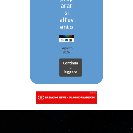
arar
si
all’ev
ento
6 Agosto
2026
Continua
a
leggere