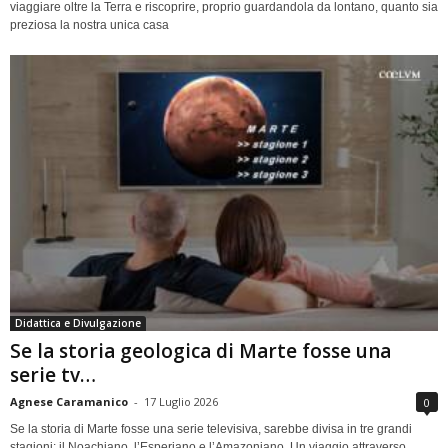
viaggiare oltre la Terra e riscoprire, proprio guardandola da lontano, quanto sia
preziosa la nostra unica casa
Didattica e Divulgazione
Se la storia geologica di Marte fosse una
serie tv…
Agnese Caramanico
-
17 Luglio 2026
0
Se la storia di Marte fosse una serie televisiva, sarebbe divisa in tre grandi
stagioni: il Noachiano, l’Esperiano e l’Amazoniano. Un viaggio attraverso