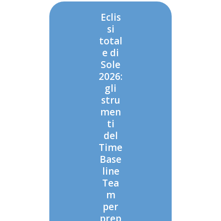
Eclis
si
total
e di
Sole
2026:
gli
stru
men
ti
del
Time
Base
line
Tea
m
per
prep