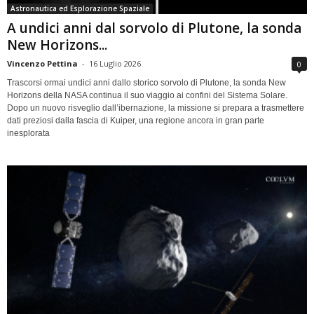
Astronautica ed Esplorazione Spaziale
A undici anni dal sorvolo di Plutone, la sonda
New Horizons...
Vincenzo Pettina
-
16 Luglio 2026
0
Trascorsi ormai undici anni dallo storico sorvolo di Plutone, la sonda New
Horizons della NASA continua il suo viaggio ai confini del Sistema Solare.
Dopo un nuovo risveglio dall’ibernazione, la missione si prepara a trasmettere
dati preziosi dalla fascia di Kuiper, una regione ancora in gran parte
inesplorata