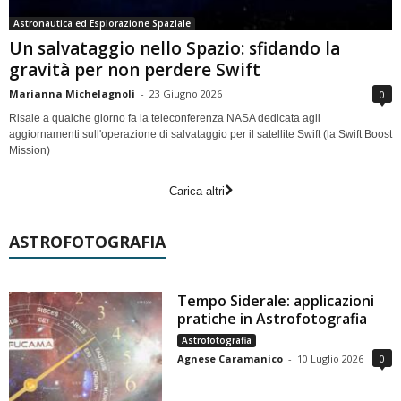
Astronautica ed Esplorazione Spaziale
Un salvataggio nello Spazio: sfidando la
gravità per non perdere Swift
Marianna Michelagnoli
-
23 Giugno 2026
0
Risale a qualche giorno fa la teleconferenza NASA dedicata agli
aggiornamenti sull'operazione di salvataggio per il satellite Swift (la Swift Boost
Mission)
Carica altri
ASTROFOTOGRAFIA
Tempo Siderale: applicazioni
pratiche in Astrofotografia
Astrofotografia
Agnese Caramanico
-
10 Luglio 2026
0