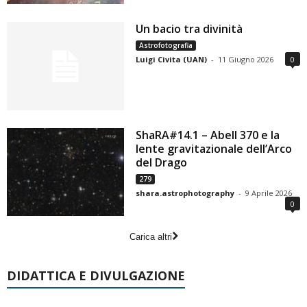
Un bacio tra divinità
Astrofotografia
Luigi Civita (UAN)
-
11 Giugno 2026
0
ShaRA#14.1 – Abell 370 e la
lente gravitazionale dell’Arco
del Drago
279
shara.astrophotography
-
9 Aprile 2026
0
Carica altri
DIDATTICA E DIVULGAZIONE