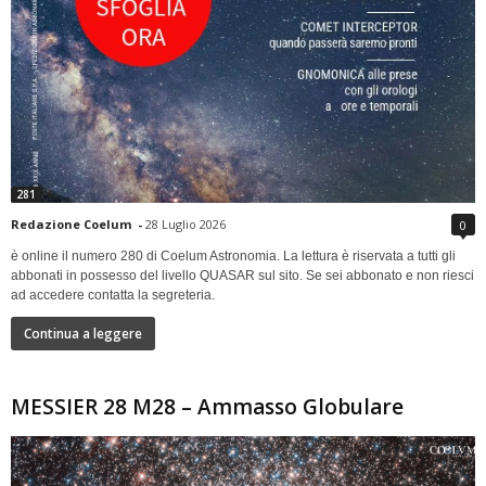
281
Redazione Coelum
-
28 Luglio 2026
0
è online il numero 280 di Coelum Astronomia. La lettura è riservata a tutti gli
abbonati in possesso del livello QUASAR sul sito. Se sei abbonato e non riesci
ad accedere contatta la segreteria.
Continua a leggere
MESSIER 28 M28 – Ammasso Globulare