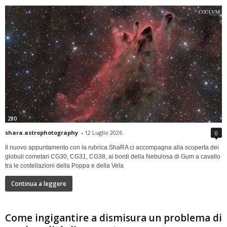
280
shara.astrophotography
-
12 Luglio 2026
0
Il nuovo appuntamento con la rubrica ShaRA ci accompagna alla scoperta dei
globuli cometari CG30, CG31, CG38, ai bordi della Nebulosa di Gum a cavallo
tra le costellazioni della Poppa e della Vela
Continua a leggere
Come ingigantire a dismisura un problema di