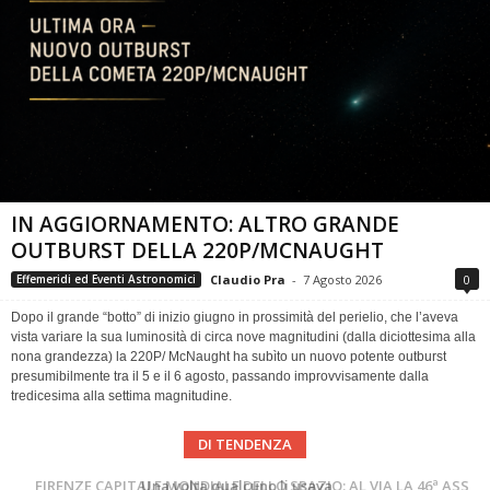
IN AGGIORNAMENTO: ALTRO GRANDE
OUTBURST DELLA 220P/MCNAUGHT
Claudio Pra
-
7 Agosto 2026
0
Effemeridi ed Eventi Astronomici
Dopo il grande “botto” di inizio giugno in prossimità del perielio, che l’aveva
vista variare la sua luminosità di circa nove magnitudini (dalla diciottesima alla
nona grandezza) la 220P/ McNaught ha subìto un nuovo potente outburst
presumibilmente tra il 5 e il 6 agosto, passando improvvisamente dalla
tredicesima alla settima magnitudine.
DI TENDENZA
Cielo del Mese di Agosto 2026
FIRENZE CAPITALE MONDIALE DELLO SPAZIO: AL VIA LA 46ª ASSEMBLEA SCIENTIFICA DEL COSPAR