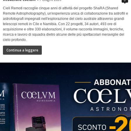
Cieli Remoti raccoglie cinque anni di attività del progetto ShaRA (Shared
Remote Astrophotography), un'esperienza unica di collaborazione tra astrofili e
astrofotografi impegnati nell'esplorazione del cielo australe attraverso grandi
telescopi remoti in Cile e Namibia. Con 22 progetti, 34 autori, 493 ore di
acquisizione e oltre 330 elaborazioni, il volume racconta immagini, tecniche,
ricerca e lavoro di squadra dietro alcune delle più spettacolari meraviglie del
cielo profondo.
Continua a leggere