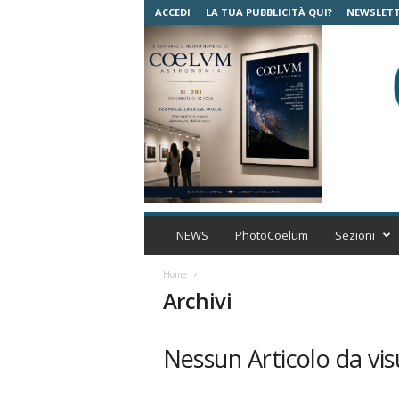
ACCEDI
LA TUA PUBBLICITÀ QUI?
NEWSLET
C
o
NEWS
PhotoCoelum
Sezioni
e
l
Home
u
Archivi
m
A
s
Nessun Articolo da vis
t
r
o