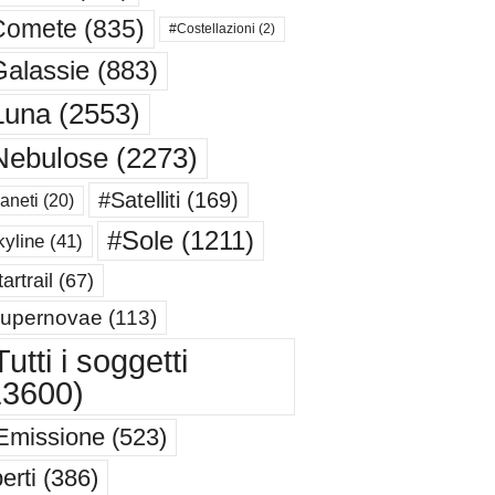
Comete
(835)
#Costellazioni
(2)
alassie
(883)
Luna
(2553)
Nebulose
(2273)
#Satelliti
(169)
aneti
(20)
#Sole
(1211)
yline
(41)
artrail
(67)
upernovae
(113)
utti i soggetti
13600)
Emissione
(523)
erti
(386)