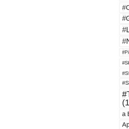
#
#G
#
#
#Pi
#Sk
#St
#S
#T
(
a 
Ap