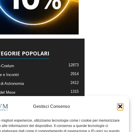
EGORIE POPOLARI
12873
-Coelum
2914
e e Incontri
2412
di Astronomia
1315
 del Mese
365
nomia, Astrofisica e Cosmologia
Gestisci Consenso
268
li e Risorse On-Line
192
og della Redazione
le migliori esperienze, utilizziamo tecnologie come i cookie per memorizzare
 alle informazioni del dispositivo. Il consenso a queste tecnologie ci
i elaborare dati come il comportamento di navigazione o ID unici su questo