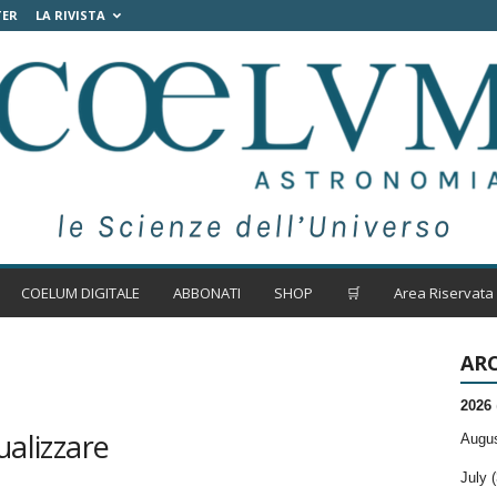
TER
LA RIVISTA
COELUM DIGITALE
ABBONATI
SHOP
🛒
Area Riservata
ARC
2026
ualizzare
Augus
July (