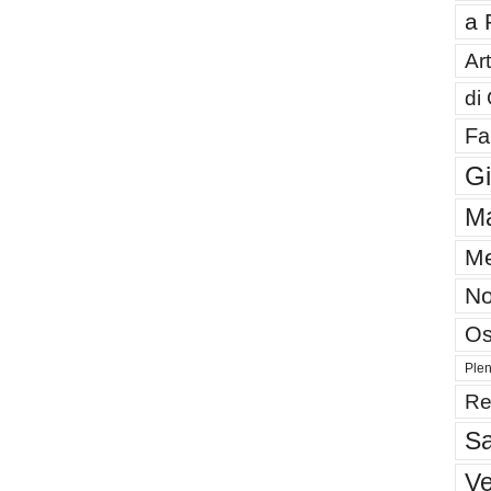
a 
Art
di
Fa
G
Ma
Me
No
Os
Plen
Re
Sa
V