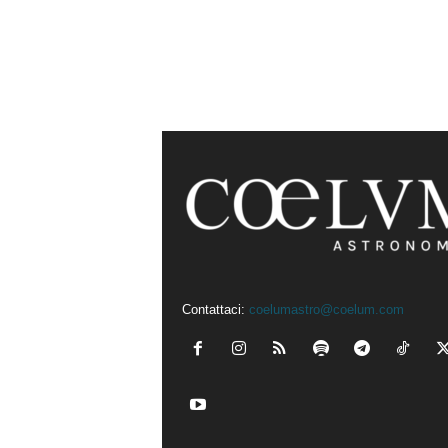
Contattaci:
coelumastro@coelum.com