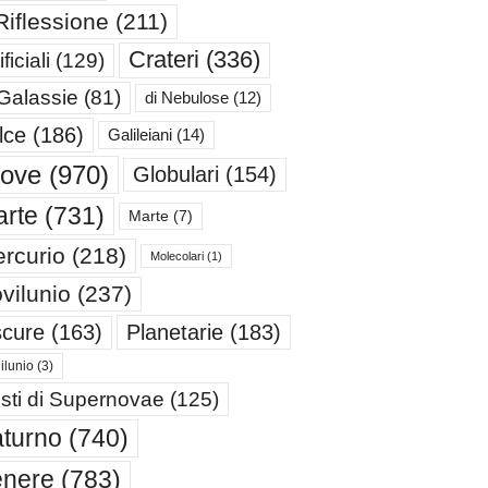
Riflessione
(211)
Crateri
(336)
ificiali
(129)
 Galassie
(81)
di Nebulose
(12)
lce
(186)
Galileiani
(14)
iove
(970)
Globulari
(154)
rte
(731)
Marte
(7)
rcurio
(218)
Molecolari
(1)
vilunio
(237)
cure
(163)
Planetarie
(183)
ilunio
(3)
sti di Supernovae
(125)
turno
(740)
enere
(783)