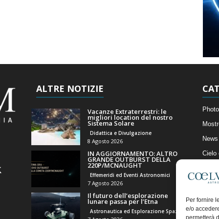
ALTRE NOTIZIE
CAT
Photo
Vacanze Extraterrestri: le
migliori location del nostro
Sistema Solare
Mostr
Didattica e Divulgazione
News 
8 Agosto 2026
IN AGGIORNAMENTO: ALTRO
Cielo
GRANDE OUTBURST DELLA
220P/MCNAUGHT
Astro
Effemeridi ed Eventi Astronomici
Artico
7 Agosto 2026
Il futuro dell’esplorazione
Il Bl
Per fornire 
lunare passa per l’Etna
e/o accedere
Astronautica ed Esplorazione Spaziale
permetterà d