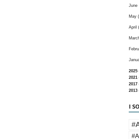
June 
May (
April 
March
Febru
Janua
2025 
2021 
2017 
2013 
I S
#
#A