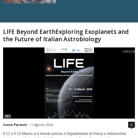
Carica altri
LIFE Beyond EarthExploring Exoplanets and
the Future of Italian Astrobiology
280
Irene Parenti
-
1 Agosto 2026
0
Il 12 e il 13 Marzo si è tenuto presso il Dipartimento di Fisica e Astronomia