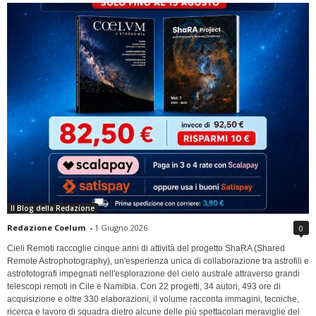
Il Blog della Redazione
Redazione Coelum
-
1 Giugno 2026
0
Cieli Remoti raccoglie cinque anni di attività del progetto ShaRA (Shared
Remote Astrophotography), un'esperienza unica di collaborazione tra astrofili e
astrofotografi impegnati nell'esplorazione del cielo australe attraverso grandi
telescopi remoti in Cile e Namibia. Con 22 progetti, 34 autori, 493 ore di
acquisizione e oltre 330 elaborazioni, il volume racconta immagini, tecniche,
ricerca e lavoro di squadra dietro alcune delle più spettacolari meraviglie del