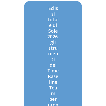
Eclis
si
total
e di
Sole
2026:
gli
stru
men
ti
del
Time
Base
line
Tea
m
per
prep