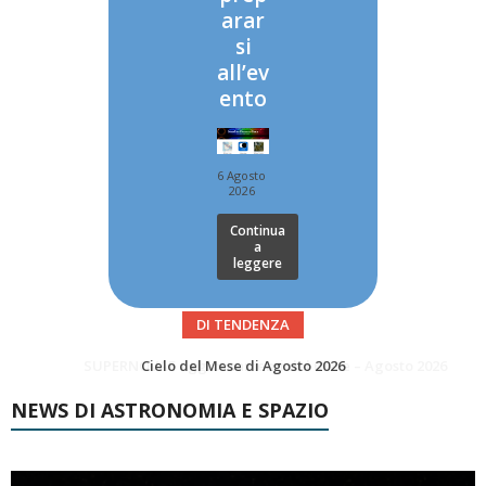
arar
si
all’ev
ento
6 Agosto
2026
Continua
a
leggere
DI TENDENZA
SUPERNOVAE aggiornamenti del mese – Agosto 2026
Le Comete del mese di Agosto: LA 10P/TEMPEL AL PERIELIO
NEWS DI ASTRONOMIA E SPAZIO