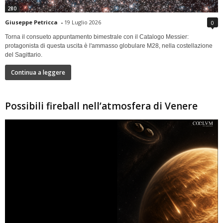
280
Giuseppe Petricca
-
19 Luglio 2026
0
Torna il consueto appuntamento bimestrale con il Catalogo Messier:
protagonista di questa uscita è l'ammasso globulare M28, nella costellazione
del Sagittario.
Continua a leggere
Possibili fireball nell’atmosfera di Venere