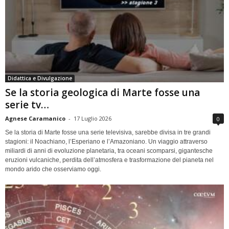
Didattica e Divulgazione
Se la storia geologica di Marte fosse una
serie tv…
Agnese Caramanico
-
17 Luglio 2026
0
Se la storia di Marte fosse una serie televisiva, sarebbe divisa in tre grandi
stagioni: il Noachiano, l’Esperiano e l’Amazoniano. Un viaggio attraverso
miliardi di anni di evoluzione planetaria, tra oceani scomparsi, gigantesche
eruzioni vulcaniche, perdita dell’atmosfera e trasformazione del pianeta nel
mondo arido che osserviamo oggi.