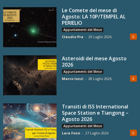
Le Comete del mese di
Agosto: LA 10P/TEMPEL AL
PERIELIO
Appuntamenti del Mese
Claudio Pra
-
29 Luglio 2026
0
Asteroidi del mese Agosto
2026
Appuntamenti del Mese
Marco Iozzi
-
28 Luglio 2026
0
Transiti di ISS International
Space Station e Tiangong –
Agosto 2026
Appuntamenti del Mese
Lara Fossi
-
27 Luglio 2026
0