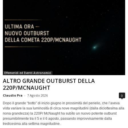
Effemeridi ed Eventi Astronomici
ALTRO GRANDE OUTBURST DELLA
220P/MCNAUGHT
Claudio Pra
-
7 Agosto 2026
0
Dopo il grande “botto” di inizio giugno in prossimità del perielio, che l’aveva
vista variare la sua luminosità di circa nove magnitudini (dalla diciottesima alla
nona grandezza) la 220P/ McNaught ha subìto un nuovo potente outburst
presumibilmente tra il 5 e il 6 agosto, passando improvvisamente dalla
tredicesima alla settima magnitudine.