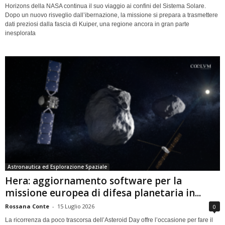
Horizons della NASA continua il suo viaggio ai confini del Sistema Solare.
Dopo un nuovo risveglio dall’ibernazione, la missione si prepara a trasmettere
dati preziosi dalla fascia di Kuiper, una regione ancora in gran parte
inesplorata
Astronautica ed Esplorazione Spaziale
Hera: aggiornamento software per la
missione europea di difesa planetaria in...
Rossana Conte
-
15 Luglio 2026
0
La ricorrenza da poco trascorsa dell’Asteroid Day offre l’occasione per fare il