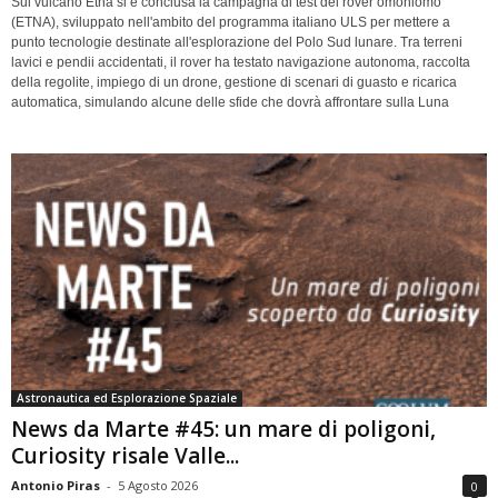
Sul vulcano Etna si è conclusa la campagna di test del rover omoniomo
(ETNA), sviluppato nell'ambito del programma italiano ULS per mettere a
punto tecnologie destinate all'esplorazione del Polo Sud lunare. Tra terreni
lavici e pendii accidentati, il rover ha testato navigazione autonoma, raccolta
della regolite, impiego di un drone, gestione di scenari di guasto e ricarica
automatica, simulando alcune delle sfide che dovrà affrontare sulla Luna
Astronautica ed Esplorazione Spaziale
News da Marte #45: un mare di poligoni,
Curiosity risale Valle...
Antonio Piras
-
5 Agosto 2026
0