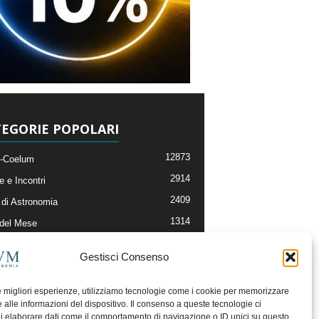
EGORIE POPOLARI
12873
-Coelum
2914
e e Incontri
2409
di Astronomia
1314
 del Mese
365
nomia, Astrofisica e Cosmologia
Gestisci Consenso
268
li e Risorse On-Line
192
og della Redazione
le migliori esperienze, utilizziamo tecnologie come i cookie per memorizzare
 alle informazioni del dispositivo. Il consenso a queste tecnologie ci
i elaborare dati come il comportamento di navigazione o ID unici su questo