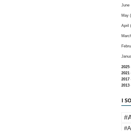
June 
May (
April 
March
Febru
Janua
2025 
2021 
2017 
2013 
I S
#
#A