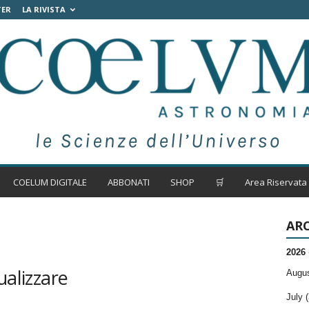
TER
LA RIVISTA
COELUM DIGITALE
ABBONATI
SHOP
🛒
Area Riservata
ARC
2026
ualizzare
Augus
July (