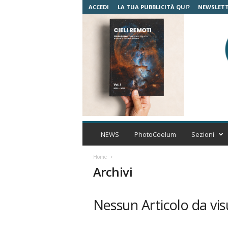
ACCEDI
LA TUA PUBBLICITÀ QUI?
NEWSLET
C
o
NEWS
PhotoCoelum
Sezioni
e
l
Home
u
Archivi
m
A
s
Nessun Articolo da vis
t
r
o