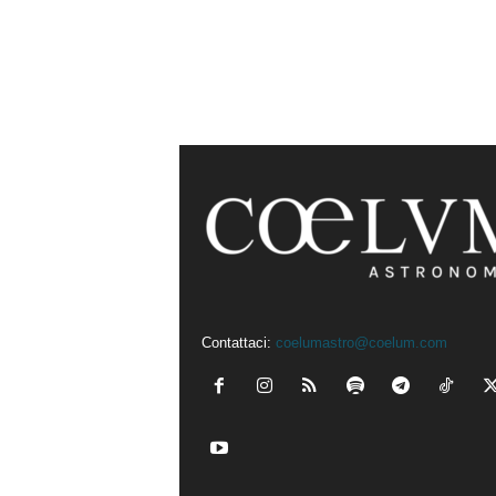
Contattaci:
coelumastro@coelum.com