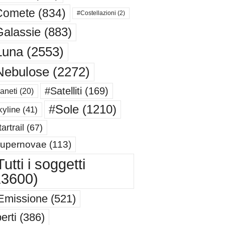
Comete
(834)
#Costellazioni
(2)
alassie
(883)
Luna
(2553)
Nebulose
(2272)
#Satelliti
(169)
aneti
(20)
#Sole
(1210)
yline
(41)
artrail
(67)
upernovae
(113)
utti i soggetti
13600)
Emissione
(521)
erti
(386)