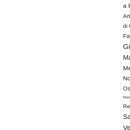
a 
Art
di
Fa
G
Ma
Me
No
Os
Plen
Re
Sa
V