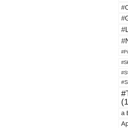
#
#G
#
#
#Pi
#Sk
#St
#S
#T
(
a 
Ap