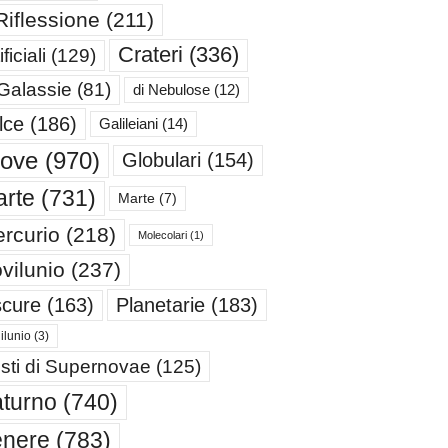
Riflessione
(211)
Crateri
(336)
ificiali
(129)
 Galassie
(81)
di Nebulose
(12)
lce
(186)
Galileiani
(14)
iove
(970)
Globulari
(154)
rte
(731)
Marte
(7)
rcurio
(218)
Molecolari
(1)
vilunio
(237)
cure
(163)
Planetarie
(183)
ilunio
(3)
sti di Supernovae
(125)
turno
(740)
enere
(783)