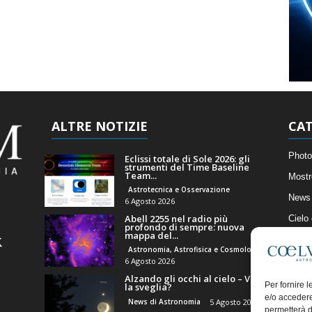
ALTRE NOTIZIE
CAT
Photo
Eclissi totale di Sole 2026: gli
strumenti del Time Baseline
Team...
Mostr
Astrotecnica e Osservazione
News 
6 Agosto 2026
Abell 2255 nel radio più
Cielo
profondo di sempre: nuova
mappa del...
Astro
Astronomia, Astrofisica e Cosmologia
Artico
6 Agosto 2026
Alzando gli occhi al cielo – Vale
Il Bl
Per fornire 
la sveglia?
e/o accedere
News di Astronomia
5 Agosto 2026
permetterà d