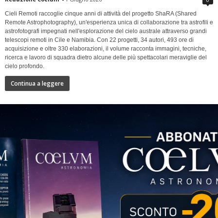
Cieli Remoti raccoglie cinque anni di attività del progetto ShaRA (Shared
Remote Astrophotography), un'esperienza unica di collaborazione tra astrofili e
astrofotografi impegnati nell'esplorazione del cielo australe attraverso grandi
telescopi remoti in Cile e Namibia. Con 22 progetti, 34 autori, 493 ore di
acquisizione e oltre 330 elaborazioni, il volume racconta immagini, tecniche,
ricerca e lavoro di squadra dietro alcune delle più spettacolari meraviglie del
cielo profondo.
Continua a leggere