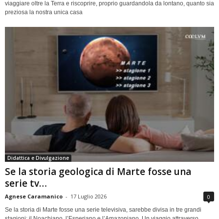
viaggiare oltre la Terra e riscoprire, proprio guardandola da lontano, quanto sia
preziosa la nostra unica casa
Didattica e Divulgazione
Se la storia geologica di Marte fosse una
serie tv…
Agnese Caramanico
-
17 Luglio 2026
0
Se la storia di Marte fosse una serie televisiva, sarebbe divisa in tre grandi
stagioni: il Noachiano, l’Esperiano e l’Amazoniano. Un viaggio attraverso