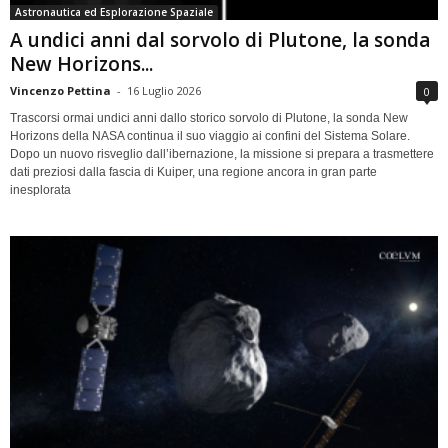
Astronautica ed Esplorazione Spaziale
A undici anni dal sorvolo di Plutone, la sonda
New Horizons...
Vincenzo Pettina
-
16 Luglio 2026
0
Trascorsi ormai undici anni dallo storico sorvolo di Plutone, la sonda New
Horizons della NASA continua il suo viaggio ai confini del Sistema Solare.
Dopo un nuovo risveglio dall’ibernazione, la missione si prepara a trasmettere
dati preziosi dalla fascia di Kuiper, una regione ancora in gran parte
inesplorata