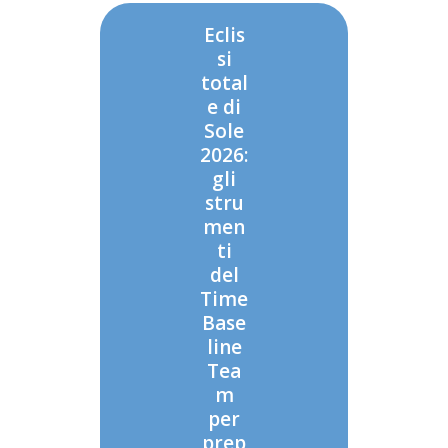
Eclis
si
total
e di
Sole
2026:
gli
stru
men
ti
del
Time
Base
line
Tea
m
per
prep