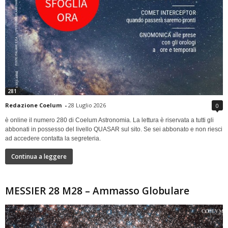
281
Redazione Coelum
-
28 Luglio 2026
0
è online il numero 280 di Coelum Astronomia. La lettura è riservata a tutti gli
abbonati in possesso del livello QUASAR sul sito. Se sei abbonato e non riesci
ad accedere contatta la segreteria.
Continua a leggere
MESSIER 28 M28 – Ammasso Globulare