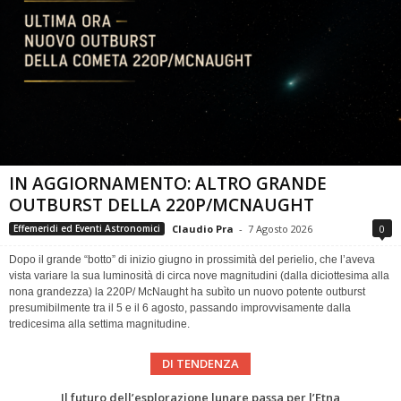
IN AGGIORNAMENTO: ALTRO GRANDE
OUTBURST DELLA 220P/MCNAUGHT
Claudio Pra
-
7 Agosto 2026
0
Effemeridi ed Eventi Astronomici
Dopo il grande “botto” di inizio giugno in prossimità del perielio, che l’aveva
vista variare la sua luminosità di circa nove magnitudini (dalla diciottesima alla
nona grandezza) la 220P/ McNaught ha subìto un nuovo potente outburst
presumibilmente tra il 5 e il 6 agosto, passando improvvisamente dalla
tredicesima alla settima magnitudine.
DI TENDENZA
Eclissi totale di Sole 2026: gli strumenti del Time Baseline Team per prepararsi all’evento