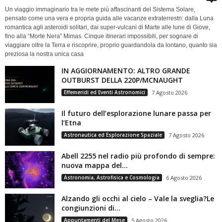
Un viaggio immaginario tra le mete più affascinanti del Sistema Solare,
pensato come una vera e propria guida alle vacanze extraterrestri: dalla Luna
romantica agli asteroidi solitari, dai super-vulcani di Marte alle lune di Giove,
fino alla “Morte Nera” Mimas. Cinque itinerari impossibili, per sognare di
viaggiare oltre la Terra e riscoprire, proprio guardandola da lontano, quanto sia
preziosa la nostra unica casa
IN AGGIORNAMENTO: ALTRO GRANDE
OUTBURST DELLA 220P/MCNAUGHT
Effemeridi ed Eventi Astronomici
7 Agosto 2026
Il futuro dell’esplorazione lunare passa per
l’Etna
Astronautica ed Esplorazione Spaziale
7 Agosto 2026
Abell 2255 nel radio più profondo di sempre:
nuova mappa del...
Astronomia, Astrofisica e Cosmologia
6 Agosto 2026
Alzando gli occhi al cielo – Vale la sveglia?Le
congiunzioni di...
Appuntamenti del Mese
5 Agosto 2026