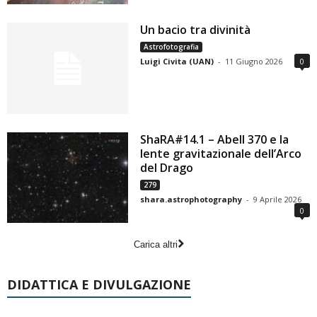
Un bacio tra divinità
Astrofotografia
Luigi Civita (UAN)
-
11 Giugno 2026
0
ShaRA#14.1 – Abell 370 e la
lente gravitazionale dell’Arco
del Drago
279
shara.astrophotography
-
9 Aprile 2026
0
Carica altri
DIDATTICA E DIVULGAZIONE