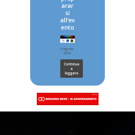
arar
si
all’ev
ento
6 Agosto
2026
Continua
a
leggere