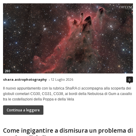
280
shara.astrophotography
-
12 Luglio 2026
0
Il nuovo appuntamento con la rubrica ShaRA ci accompagna alla scoperta dei
globuli cometari CG30, CG31, CG38, ai bordi della Nebulosa di Gum a cavallo
tra le costellazioni della Poppa e della Vela
Continua a leggere
Come ingigantire a dismisura un problema di