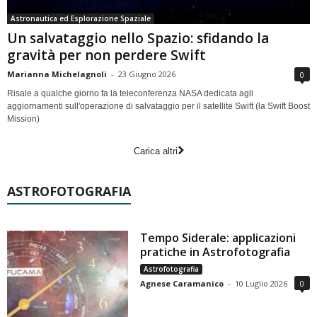
Astronautica ed Esplorazione Spaziale
Un salvataggio nello Spazio: sfidando la
gravità per non perdere Swift
Marianna Michelagnoli
-
23 Giugno 2026
0
Risale a qualche giorno fa la teleconferenza NASA dedicata agli
aggiornamenti sull'operazione di salvataggio per il satellite Swift (la Swift Boost
Mission)
Carica altri
ASTROFOTOGRAFIA
Tempo Siderale: applicazioni
pratiche in Astrofotografia
Astrofotografia
Agnese Caramanico
-
10 Luglio 2026
0