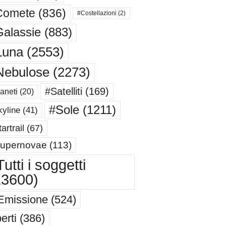
Comete
(836)
#Costellazioni
(2)
alassie
(883)
Luna
(2553)
Nebulose
(2273)
#Satelliti
(169)
aneti
(20)
#Sole
(1211)
yline
(41)
artrail
(67)
upernovae
(113)
utti i soggetti
13600)
Emissione
(524)
erti
(386)