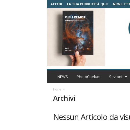
ACCEDI
LA TUA PUBBLICITÀ QUI?
NEWSLET
C
o
NEWS
PhotoCoelum
Sezioni
e
l
Home
u
Archivi
m
A
s
Nessun Articolo da vis
t
r
o