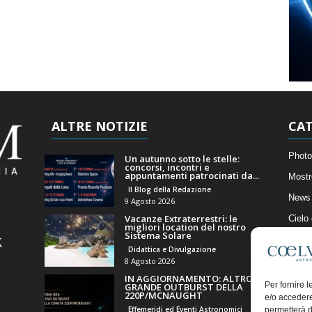
ALTRE NOTIZIE
CAT
Photo
Un autunno sotto le stelle:
concorsi, incontri e
appuntamenti patrocinati da...
Mostr
Il Blog della Redazione
News 
9 Agosto 2026
Vacanze Extraterrestri: le
Cielo
migliori location del nostro
Sistema Solare
Astro
Didattica e Divulgazione
Artico
8 Agosto 2026
IN AGGIORNAMENTO: ALTRO
Il Bl
Per fornire 
GRANDE OUTBURST DELLA
220P/MCNAUGHT
e/o accedere
Effemeridi ed Eventi Astronomici
permetterà d