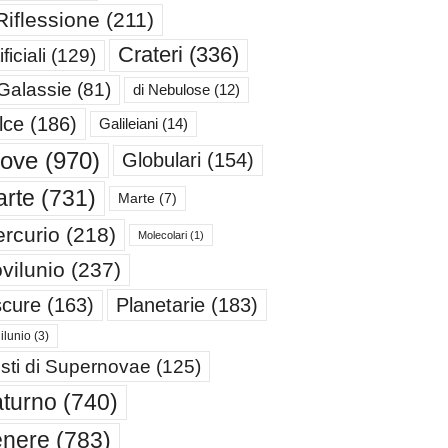
Riflessione
(211)
Crateri
(336)
ificiali
(129)
 Galassie
(81)
di Nebulose
(12)
lce
(186)
Galileiani
(14)
iove
(970)
Globulari
(154)
rte
(731)
Marte
(7)
rcurio
(218)
Molecolari
(1)
vilunio
(237)
cure
(163)
Planetarie
(183)
ilunio
(3)
sti di Supernovae
(125)
turno
(740)
enere
(783)