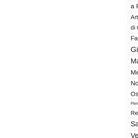
a 
Art
di
Fa
G
Ma
Me
No
Os
Plen
Re
Sa
V