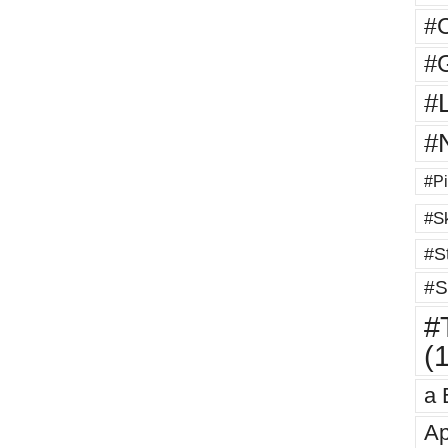
#
#G
#
#
#Pi
#Sk
#St
#S
#T
(
a 
Ap