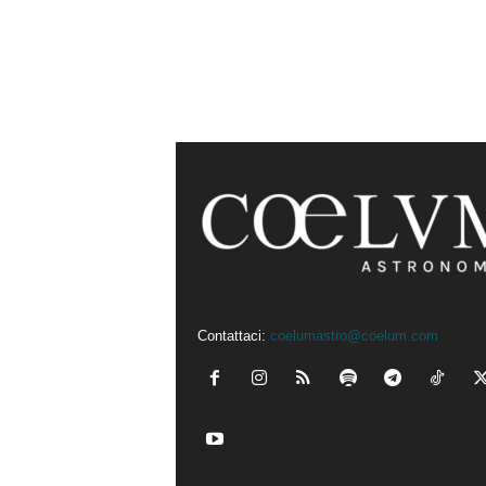
Contattaci:
coelumastro@coelum.com