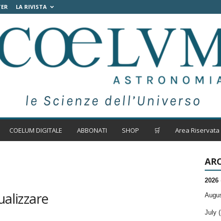
TER
LA RIVISTA
COELUM DIGITALE
ABBONATI
SHOP
🛒
Area Riservata
ARC
2026
ualizzare
Augus
July (