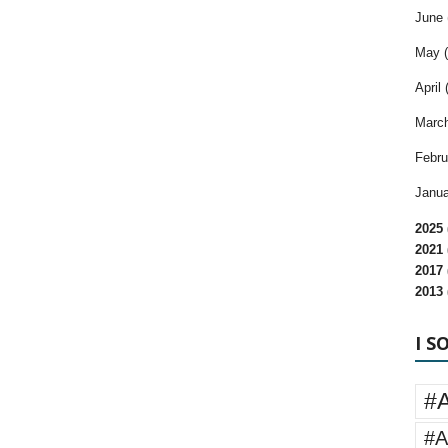
June 
May (
April 
March
Febru
Janua
2025 
2021 
2017 
2013 
I S
#
#A