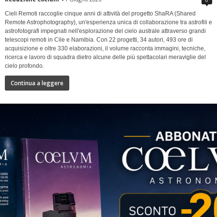
Cieli Remoti raccoglie cinque anni di attività del progetto ShaRA (Shared
Remote Astrophotography), un'esperienza unica di collaborazione tra astrofili e
astrofotografi impegnati nell'esplorazione del cielo australe attraverso grandi
telescopi remoti in Cile e Namibia. Con 22 progetti, 34 autori, 493 ore di
acquisizione e oltre 330 elaborazioni, il volume racconta immagini, tecniche,
ricerca e lavoro di squadra dietro alcune delle più spettacolari meraviglie del
cielo profondo.
Continua a leggere