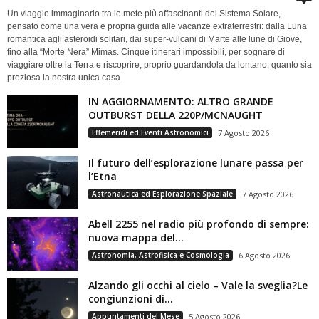
Un viaggio immaginario tra le mete più affascinanti del Sistema Solare,
pensato come una vera e propria guida alle vacanze extraterrestri: dalla Luna
romantica agli asteroidi solitari, dai super-vulcani di Marte alle lune di Giove,
fino alla “Morte Nera” Mimas. Cinque itinerari impossibili, per sognare di
viaggiare oltre la Terra e riscoprire, proprio guardandola da lontano, quanto sia
preziosa la nostra unica casa
IN AGGIORNAMENTO: ALTRO GRANDE
OUTBURST DELLA 220P/MCNAUGHT
Effemeridi ed Eventi Astronomici
7 Agosto 2026
Il futuro dell’esplorazione lunare passa per
l’Etna
Astronautica ed Esplorazione Spaziale
7 Agosto 2026
Abell 2255 nel radio più profondo di sempre:
nuova mappa del...
Astronomia, Astrofisica e Cosmologia
6 Agosto 2026
Alzando gli occhi al cielo – Vale la sveglia?Le
congiunzioni di...
Appuntamenti del Mese
5 Agosto 2026