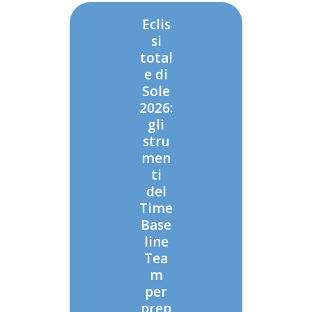
Eclis
si
total
e di
Sole
2026:
gli
stru
men
ti
del
Time
Base
line
Tea
m
per
prep