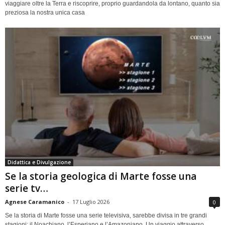
viaggiare oltre la Terra e riscoprire, proprio guardandola da lontano, quanto sia
preziosa la nostra unica casa
Didattica e Divulgazione
Se la storia geologica di Marte fosse una
serie tv…
Agnese Caramanico
-
17 Luglio 2026
0
Se la storia di Marte fosse una serie televisiva, sarebbe divisa in tre grandi
stagioni: il Noachiano, l’Esperiano e l’Amazoniano. Un viaggio attraverso