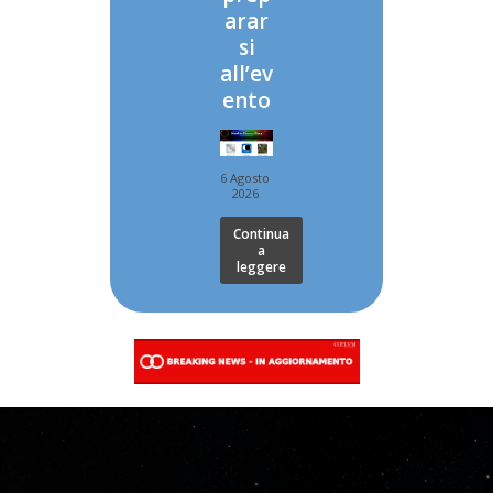
arar
si
all’ev
ento
6 Agosto
2026
Continua
a
leggere