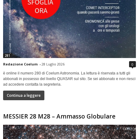
281
Redazione Coelum
-
28 Luglio 2026
0
è online il numero 280 di Coelum Astronomia. La lettura è riservata a tutti gli
abbonati in possesso del livello QUASAR sul sito. Se sei abbonato e non riesci
ad accedere contatta la segreteria.
Continua a leggere
MESSIER 28 M28 – Ammasso Globulare