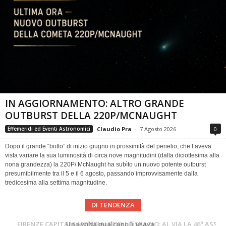
IN AGGIORNAMENTO: ALTRO GRANDE
OUTBURST DELLA 220P/MCNAUGHT
Claudio Pra
-
7 Agosto 2026
0
Effemeridi ed Eventi Astronomici
Dopo il grande “botto” di inizio giugno in prossimità del perielio, che l’aveva
vista variare la sua luminosità di circa nove magnitudini (dalla diciottesima alla
nona grandezza) la 220P/ McNaught ha subìto un nuovo potente outburst
presumibilmente tra il 5 e il 6 agosto, passando improvvisamente dalla
tredicesima alla settima magnitudine.
DI TENDENZA
Cielo del Mese di Agosto 2026
FIRENZE CAPITALE MONDIALE DELLO SPAZIO: AL VIA LA 46ª ASSEMBLEA SCIENTIFICA DEL COSPAR