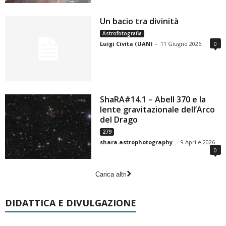
Un bacio tra divinità
Astrofotografia
Luigi Civita (UAN)
-
11 Giugno 2026
0
ShaRA#14.1 – Abell 370 e la
lente gravitazionale dell’Arco
del Drago
279
shara.astrophotography
-
9 Aprile 2026
0
Carica altri
DIDATTICA E DIVULGAZIONE