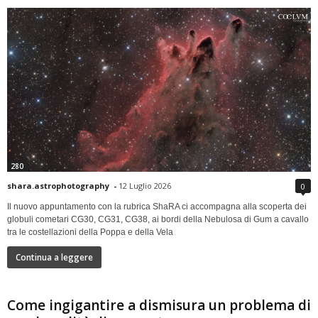
280
shara.astrophotography
-
12 Luglio 2026
0
Il nuovo appuntamento con la rubrica ShaRA ci accompagna alla scoperta dei
globuli cometari CG30, CG31, CG38, ai bordi della Nebulosa di Gum a cavallo
tra le costellazioni della Poppa e della Vela
Continua a leggere
Come ingigantire a dismisura un problema di