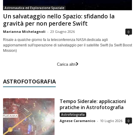
Astronautica ed Esplorazione Spaziale
Un salvataggio nello Spazio: sfidando la
gravità per non perdere Swift
Marianna Michelagnoli
-
23 Giugno 2026
0
Risale a qualche giorno fa la teleconferenza NASA dedicata agli
aggiornamenti sull'operazione di salvataggio per il satellite Swift (la Swift Boost
Mission)
Carica altri
ASTROFOTOGRAFIA
Tempo Siderale: applicazioni
pratiche in Astrofotografia
Astrofotografia
Agnese Caramanico
-
10 Luglio 2026
0