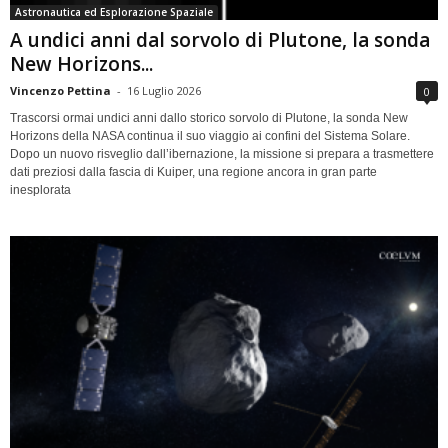
Astronautica ed Esplorazione Spaziale
A undici anni dal sorvolo di Plutone, la sonda
New Horizons...
Vincenzo Pettina
-
16 Luglio 2026
0
Trascorsi ormai undici anni dallo storico sorvolo di Plutone, la sonda New
Horizons della NASA continua il suo viaggio ai confini del Sistema Solare.
Dopo un nuovo risveglio dall’ibernazione, la missione si prepara a trasmettere
dati preziosi dalla fascia di Kuiper, una regione ancora in gran parte
inesplorata