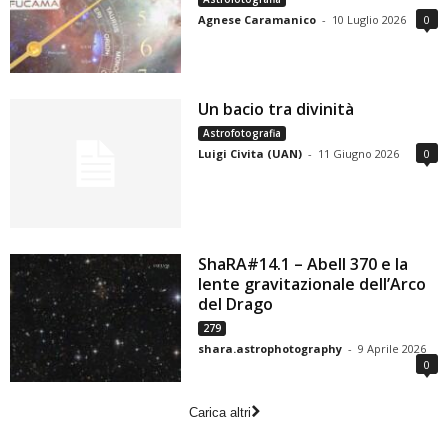
Agnese Caramanico
-
10 Luglio 2026
0
Un bacio tra divinità
Astrofotografia
Luigi Civita (UAN)
-
11 Giugno 2026
0
ShaRA#14.1 – Abell 370 e la
lente gravitazionale dell’Arco
del Drago
279
shara.astrophotography
-
9 Aprile 2026
0
Carica altri