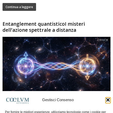
Continua a leggere
Entanglement quantisticoI misteri
dell’azione spettrale a distanza
280
Gestisci Consenso
Marco Lorrai
-
15 Giugno 2026
0
L'entanglement quantistico è uno dei fenomeni più sorprendenti della fisica
Per fornire le migliori esperienze, utilizziamo tecnologie come i cookie per
moderna: due particelle possono mostrare correlazioni che sembrano ignorare