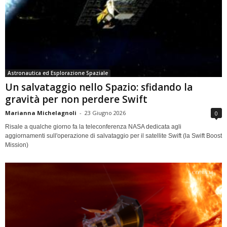
Astronautica ed Esplorazione Spaziale
Un salvataggio nello Spazio: sfidando la
gravità per non perdere Swift
Marianna Michelagnoli
-
23 Giugno 2026
0
Risale a qualche giorno fa la teleconferenza NASA dedicata agli
aggiornamenti sull'operazione di salvataggio per il satellite Swift (la Swift Boost
Mission)