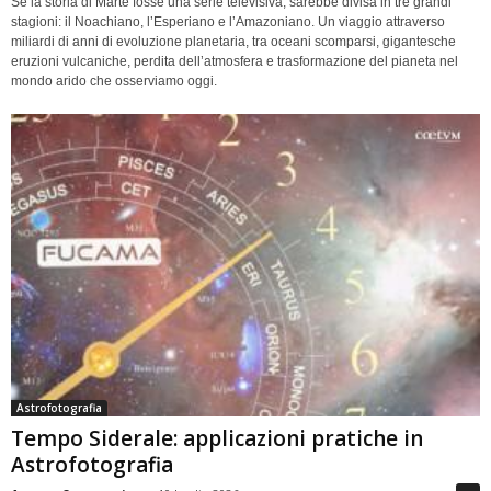
Se la storia di Marte fosse una serie televisiva, sarebbe divisa in tre grandi
stagioni: il Noachiano, l’Esperiano e l’Amazoniano. Un viaggio attraverso
miliardi di anni di evoluzione planetaria, tra oceani scomparsi, gigantesche
eruzioni vulcaniche, perdita dell’atmosfera e trasformazione del pianeta nel
mondo arido che osserviamo oggi.
Astrofotografia
Tempo Siderale: applicazioni pratiche in
Astrofotografia