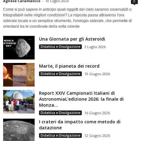
Agnese Caramanico
-
10 Luglio 2026
0
Come si può sapere in anticipo quali oggetti del cielo saranno osservabili o
fotografabili nelle migliori condizioni? La risposta passa attraverso l'ora
siderale locale e un semplice strumento, l'orologio siderale, che permette di
orientarsi tra le coordinate della volta celeste
Una Giornata per gli Asteroidi
Didattica e Divulgazione
3 Luglio 2026
Marte, il pianeta dei record
Didattica e Divulgazione
19 Giugno 2026
Report XXIV Campionati Italiani di
AstronomiaL'edizione 2026: la finale di
Monza...
Didattica e Divulgazione
16 Giugno 2026
I crateri da impatto come metodo di
datazione
Didattica e Divulgazione
12 Giugno 2026