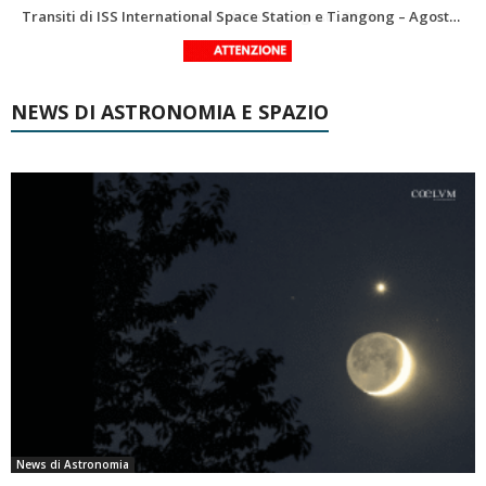
Le costellazioni di Agosto 2026: Delfino
La Luna del Mese – Agosto 2026
NEWS DI ASTRONOMIA E SPAZIO
News di Astronomia