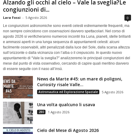
Alzando gli occhi al cielo – Vale la sveglia?Le
congiunzioni di...
Lara Fossi
-
5 Agosto 2026
0
Le congiunzioni astronomiche sono eventi celesti estremamente frequenti, ma
non sempre coincidono con osservazioni davvero spettacolari. Nel corso di
agosto 2026 si verificheranno numerosi incontri tra Luna, pianeti, stelle brillanti
e ammassi aperti in una lunga sequenza di appuntamenti celesti: alcuni
facilmente osservabili, altri penalizzati dalla luce del Sole, dalla scarsa altezza
sull’orizzonte o dalla vicinanza con l’alba o il crepuscolo. In questo nuovo
appuntamento di “Vale la sveglia?” analizzeremo le principali congiunzioni del
mese dal punto di vista osservativo, cercando di capire quali meritino davvero
di essere seguite con il naso all’insù.
News da Marte #45: un mare di poligoni,
Curiosity risale Valle...
Astronautica ed Esplorazione Spaziale
5 Agosto 2026
Una volta qualcuno li usava
280
1 Agosto 2026
Cielo del Mese di Agosto 2026