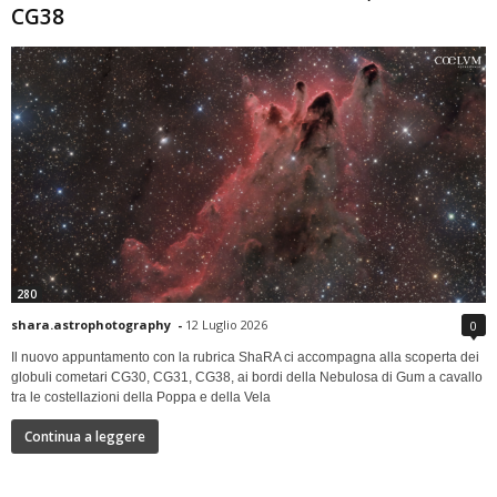
CG38
280
shara.astrophotography
-
12 Luglio 2026
0
Il nuovo appuntamento con la rubrica ShaRA ci accompagna alla scoperta dei
globuli cometari CG30, CG31, CG38, ai bordi della Nebulosa di Gum a cavallo
tra le costellazioni della Poppa e della Vela
Continua a leggere