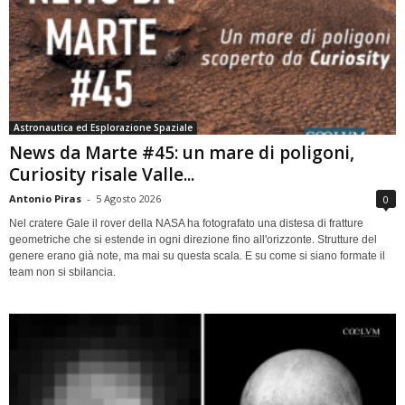
Astronautica ed Esplorazione Spaziale
News da Marte #45: un mare di poligoni,
Curiosity risale Valle...
Antonio Piras
-
5 Agosto 2026
0
Nel cratere Gale il rover della NASA ha fotografato una distesa di fratture
geometriche che si estende in ogni direzione fino all'orizzonte. Strutture del
genere erano già note, ma mai su questa scala. E su come si siano formate il
team non si sbilancia.