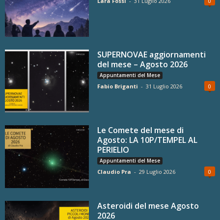
Lara Fossi
-
31 Luglio 2026
0
SUPERNOVAE aggiornamenti
del mese – Agosto 2026
Appuntamenti del Mese
Fabio Briganti
-
31 Luglio 2026
0
Le Comete del mese di
Agosto: LA 10P/TEMPEL AL
PERIELIO
Appuntamenti del Mese
Claudio Pra
-
29 Luglio 2026
0
Asteroidi del mese Agosto
2026