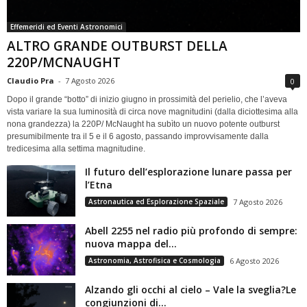
Effemeridi ed Eventi Astronomici
ALTRO GRANDE OUTBURST DELLA
220P/MCNAUGHT
Claudio Pra
-
7 Agosto 2026
0
Dopo il grande “botto” di inizio giugno in prossimità del perielio, che l’aveva
vista variare la sua luminosità di circa nove magnitudini (dalla diciottesima alla
nona grandezza) la 220P/ McNaught ha subìto un nuovo potente outburst
presumibilmente tra il 5 e il 6 agosto, passando improvvisamente dalla
tredicesima alla settima magnitudine.
Il futuro dell’esplorazione lunare passa per
l’Etna
Astronautica ed Esplorazione Spaziale
7 Agosto 2026
Abell 2255 nel radio più profondo di sempre:
nuova mappa del...
Astronomia, Astrofisica e Cosmologia
6 Agosto 2026
Alzando gli occhi al cielo – Vale la sveglia?Le
congiunzioni di...