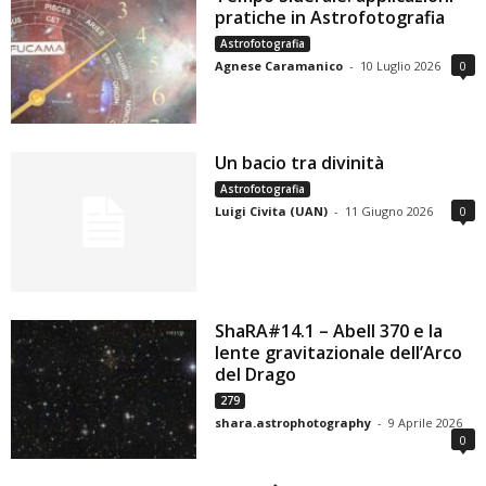
pratiche in Astrofotografia
Astrofotografia
Agnese Caramanico
-
10 Luglio 2026
0
Un bacio tra divinità
Astrofotografia
Luigi Civita (UAN)
-
11 Giugno 2026
0
ShaRA#14.1 – Abell 370 e la
lente gravitazionale dell’Arco
del Drago
279
shara.astrophotography
-
9 Aprile 2026
0