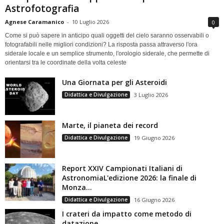
Astrofotografia
Agnese Caramanico
-
10 Luglio 2026
0
Come si può sapere in anticipo quali oggetti del cielo saranno osservabili o
fotografabili nelle migliori condizioni? La risposta passa attraverso l'ora
siderale locale e un semplice strumento, l'orologio siderale, che permette di
orientarsi tra le coordinate della volta celeste
Una Giornata per gli Asteroidi
Didattica e Divulgazione
3 Luglio 2026
Marte, il pianeta dei record
Didattica e Divulgazione
19 Giugno 2026
Report XXIV Campionati Italiani di
AstronomiaL'edizione 2026: la finale di
Monza...
Didattica e Divulgazione
16 Giugno 2026
I crateri da impatto come metodo di
datazione