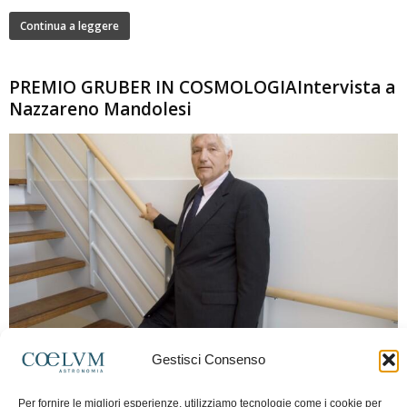
Continua a leggere
PREMIO GRUBER IN COSMOLOGIAIntervista a
Nazzareno Mandolesi
280
Gestisci Consenso
Frida Paolella
-
16 Giugno 2026
0
Intervista al professor Nazzareno Mandolesi, tra i protagonisti della cosmologia
Per fornire le migliori esperienze, utilizziamo tecnologie come i cookie per
spaziale europea e della missione Planck. Il dialogo ripercorre i principali