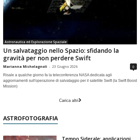
Astronautica ed Esplorazione Spaziale
Un salvataggio nello Spazio: sfidando la
gravità per non perdere Swift
Marianna Michelagnoli
-
23 Giugno 2026
0
Risale a qualche giorno fa la teleconferenza NASA dedicata agli
aggiornamenti sull'operazione di salvataggio per il satellite Swift (la Swift Boost
Mission)
Carica altri
ASTROFOTOGRAFIA
Tempo Siderale: applicazioni