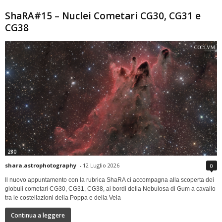
ShaRA#15 – Nuclei Cometari CG30, CG31 e
CG38
280
shara.astrophotography
-
12 Luglio 2026
0
Il nuovo appuntamento con la rubrica ShaRA ci accompagna alla scoperta dei
globuli cometari CG30, CG31, CG38, ai bordi della Nebulosa di Gum a cavallo
tra le costellazioni della Poppa e della Vela
Continua a leggere