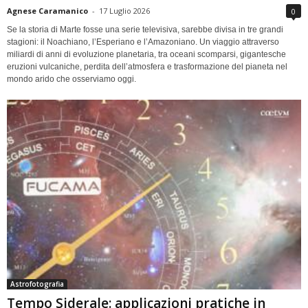
Agnese Caramanico
-
17 Luglio 2026
0
Se la storia di Marte fosse una serie televisiva, sarebbe divisa in tre grandi
stagioni: il Noachiano, l’Esperiano e l’Amazoniano. Un viaggio attraverso
miliardi di anni di evoluzione planetaria, tra oceani scomparsi, gigantesche
eruzioni vulcaniche, perdita dell’atmosfera e trasformazione del pianeta nel
mondo arido che osserviamo oggi.
Astrofotografia
Tempo Siderale: applicazioni pratiche in