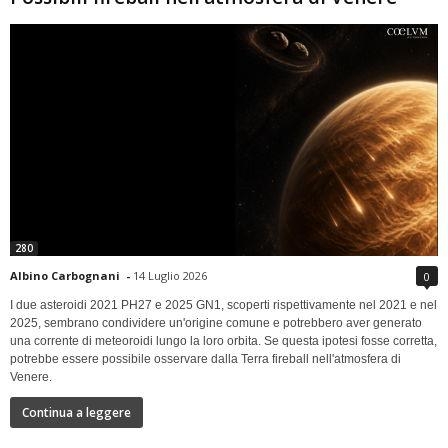
280
Albino Carbognani
-
14 Luglio 2026
0
I due asteroidi 2021 PH27 e 2025 GN1, scoperti rispettivamente nel 2021 e nel
2025, sembrano condividere un'origine comune e potrebbero aver generato
una corrente di meteoroidi lungo la loro orbita. Se questa ipotesi fosse corretta,
potrebbe essere possibile osservare dalla Terra fireball nell'atmosfera di
Venere.
Continua a leggere