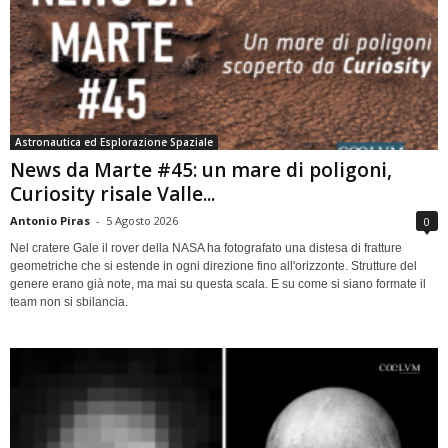
Astronautica ed Esplorazione Spaziale
News da Marte #45: un mare di poligoni,
Curiosity risale Valle...
Antonio Piras
-
5 Agosto 2026
0
Nel cratere Gale il rover della NASA ha fotografato una distesa di fratture
geometriche che si estende in ogni direzione fino all'orizzonte. Strutture del
genere erano già note, ma mai su questa scala. E su come si siano formate il
team non si sbilancia.