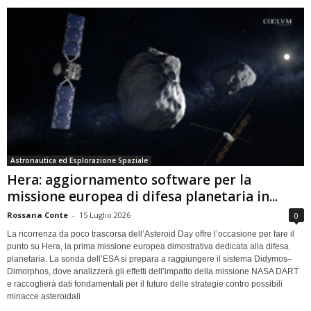
Astronautica ed Esplorazione Spaziale
Hera: aggiornamento software per la
missione europea di difesa planetaria in...
Rossana Conte
-
15 Luglio 2026
0
La ricorrenza da poco trascorsa dell’Asteroid Day offre l’occasione per fare il
punto su Hera, la prima missione europea dimostrativa dedicata alla difesa
planetaria. La sonda dell’ESA si prepara a raggiungere il sistema Didymos–
Dimorphos, dove analizzerà gli effetti dell’impatto della missione NASA DART
e raccoglierà dati fondamentali per il futuro delle strategie contro possibili
minacce asteroidali