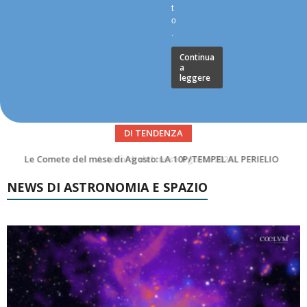
t
o
.
Continua
a
leggere
DI TENDENZA
Asteroidi del mese Agosto 2026
NEWS DI ASTRONOMIA E SPAZIO