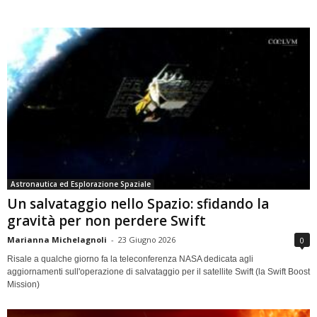
Astronautica ed Esplorazione Spaziale
Un salvataggio nello Spazio: sfidando la
gravità per non perdere Swift
Marianna Michelagnoli
-
23 Giugno 2026
0
Risale a qualche giorno fa la teleconferenza NASA dedicata agli
aggiornamenti sull'operazione di salvataggio per il satellite Swift (la Swift Boost
Mission)