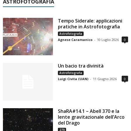
ASTROFOTOGRAFIA
Tempo Siderale: applicazioni
pratiche in Astrofotografia
Astrofotografia
Agnese Caramanico
-
10 Luglio 2026
0
Un bacio tra divinità
Astrofotografia
Luigi Civita (UAN)
-
11 Giugno 2026
0
ShaRA#14.1 – Abell 370 e la
lente gravitazionale dell’Arco
del Drago
279