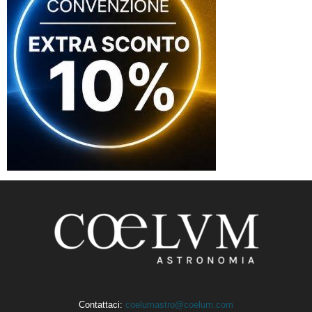
Contattaci:
coelumastro@coelum.com