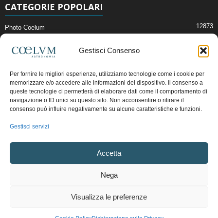
CATEGORIE POPOLARI
12873
Photo-Coelum
2914
Mostre e Incontri
Gestisci Consenso
2409
News di Astronomia
1315
Cielo del Mese
Per fornire le migliori esperienze, utilizziamo tecnologie come i cookie per
memorizzare e/o accedere alle informazioni del dispositivo. Il consenso a
365
Astronomia, Astrofisica e Cosmologia
queste tecnologie ci permetterà di elaborare dati come il comportamento di
268
navigazione o ID unici su questo sito. Non acconsentire o ritirare il
Articoli e Risorse On-Line
consenso può influire negativamente su alcune caratteristiche e funzioni.
192
Il Blog della Redazione
Gestisci servizi
Pubblicità:
ads@coelum.com
Accetta
Copyright © 1997 - 2024 vietata la riproduzione.
CF/P.IVA/VAT.C IT.01988340434
Nega
Privacy Policy
Termini e Condizioni di Vendita
Diritto di recesso
Visualizza le preferenze
Regolamento uso sezione PhotoCoelum
Regolamento Community e Aree di Discussione
Cookie Policy (UE)