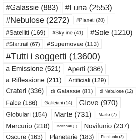
#Luna
(2553)
#Galassie
(883)
#Nebulose
(2272)
#Pianeti
(20)
#Sole
(1210)
#Satelliti
(169)
#Skyline
(41)
#Supernovae
(113)
#Startrail
(67)
#Tutti i soggetti
(13600)
a Emissione
(521)
Aperti
(386)
a Riflessione
(211)
Artificiali
(129)
Crateri
(336)
di Galassie
(81)
di Nebulose
(12)
Giove
(970)
Falce
(186)
Galileiani
(14)
Marte
(731)
Globulari
(154)
Marte
(7)
Mercurio
(218)
Novilunio
(237)
Molecolari
(1)
Oscure
(163)
Planetarie
(183)
Plenilunio
(3)