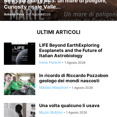
News da Marte #45: un mare di poligoni,
Curiosity risale Valle...
Antonio Piras
-
5 Agosto 2026
ULTIMI ARTICOLI
LIFE Beyond EarthExploring
Exoplanets and the Future of
Italian Astrobiology
Irene Parenti
-
1 Agosto 2026
In ricordo di Riccardo Pozzobon
geologo dei mondi nascosti
Matteo Massironi
-
1 Agosto 2026
Una volta qualcuno li usava
Muzio Bobbio
-
1 Agosto 2026