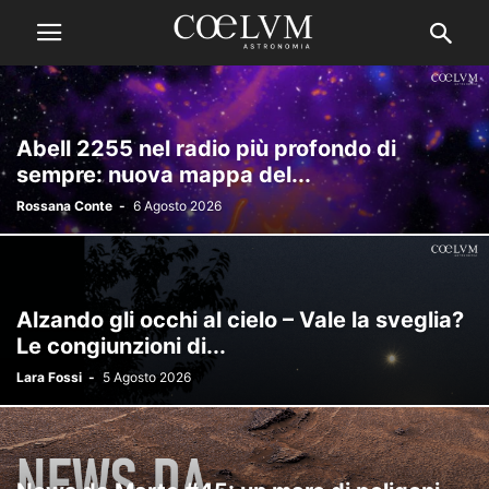
Abell 2255 nel radio più profondo di
sempre: nuova mappa del...
Rossana Conte
-
6 Agosto 2026
Alzando gli occhi al cielo – Vale la sveglia?
Le congiunzioni di...
Lara Fossi
-
5 Agosto 2026