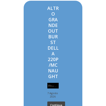
ALTR
O
GRA
NDE
OUT
BUR
ST
DELL
A
220P
/MC
NAU
GHT
7 Agosto
2026
Continua