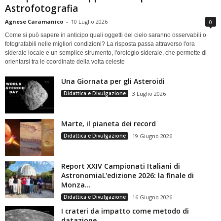
Astrofotografia
Agnese Caramanico
-
10 Luglio 2026
0
Come si può sapere in anticipo quali oggetti del cielo saranno osservabili o
fotografabili nelle migliori condizioni? La risposta passa attraverso l'ora
siderale locale e un semplice strumento, l'orologio siderale, che permette di
orientarsi tra le coordinate della volta celeste
Una Giornata per gli Asteroidi
Didattica e Divulgazione
3 Luglio 2026
Marte, il pianeta dei record
Didattica e Divulgazione
19 Giugno 2026
Report XXIV Campionati Italiani di
AstronomiaL'edizione 2026: la finale di
Monza...
Didattica e Divulgazione
16 Giugno 2026
I crateri da impatto come metodo di
datazione