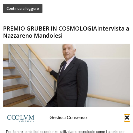
Continua a leggere
PREMIO GRUBER IN COSMOLOGIAIntervista a
Nazzareno Mandolesi
280
Gestisci Consenso
Frida Paolella
-
16 Giugno 2026
0
Intervista al professor Nazzareno Mandolesi, tra i protagonisti della cosmologia
Per fornire le migliori esperienze, utilizziamo tecnologie come i cookie per
spaziale europea e della missione Planck. Il dialogo ripercorre i principali