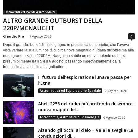
Effemeridi ed Eventi Astronomici
ALTRO GRANDE OUTBURST DELLA
220P/MCNAUGHT
Claudio Pra
-
7 Agosto 2026
0
Dopo il grande “botto” di inizio giugno in prossimità del perielio, che l’aveva
vista variare la sua luminosità di circa nove magnitudini (dalla diciottesima alla
nona grandezza) la 220P/ McNaught ha subìto un nuovo potente outburst
presumibilmente tra il 5 e il 6 agosto, passando improvvisamente dalla
tredicesima alla settima magnitudine.
Il futuro dell’esplorazione lunare passa per
l’Etna
Astronautica ed Esplorazione Spaziale
7 Agosto 2026
Abell 2255 nel radio più profondo di sempre:
nuova mappa del...
Astronomia, Astrofisica e Cosmologia
6 Agosto 2026
Alzando gli occhi al cielo – Vale la sveglia?Le
congiunzioni di...