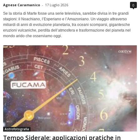
Agnese Caramanico
-
17 Luglio 2026
0
Se la storia di Marte fosse una serie televisiva, sarebbe divisa in tre grandi
stagioni: il Noachiano, l’Esperiano e l’Amazoniano. Un viaggio attraverso
miliardi di anni di evoluzione planetaria, tra oceani scomparsi, gigantesche
eruzioni vulcaniche, perdita dell’atmosfera e trasformazione del pianeta nel
mondo arido che osserviamo oggi.
Astrofotografia
Tempo Siderale: applicazioni pratiche in