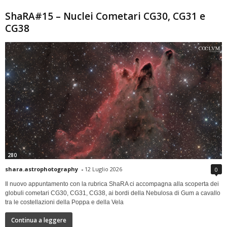
ShaRA#15 – Nuclei Cometari CG30, CG31 e
CG38
280
shara.astrophotography
-
12 Luglio 2026
0
Il nuovo appuntamento con la rubrica ShaRA ci accompagna alla scoperta dei
globuli cometari CG30, CG31, CG38, ai bordi della Nebulosa di Gum a cavallo
tra le costellazioni della Poppa e della Vela
Continua a leggere