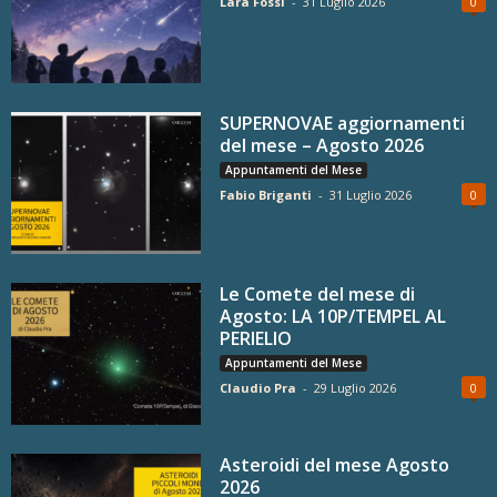
Lara Fossi
-
31 Luglio 2026
0
SUPERNOVAE aggiornamenti
del mese – Agosto 2026
Appuntamenti del Mese
Fabio Briganti
-
31 Luglio 2026
0
Le Comete del mese di
Agosto: LA 10P/TEMPEL AL
PERIELIO
Appuntamenti del Mese
Claudio Pra
-
29 Luglio 2026
0
Asteroidi del mese Agosto
2026