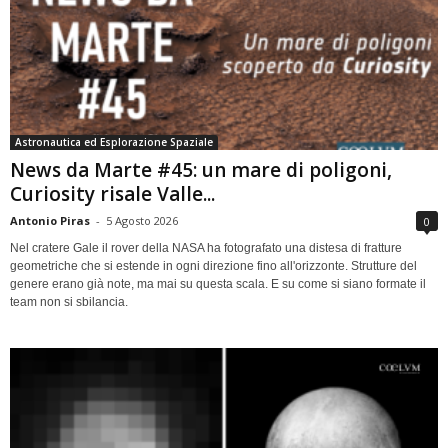
Astronautica ed Esplorazione Spaziale
News da Marte #45: un mare di poligoni,
Curiosity risale Valle...
Antonio Piras
-
5 Agosto 2026
0
Nel cratere Gale il rover della NASA ha fotografato una distesa di fratture
geometriche che si estende in ogni direzione fino all'orizzonte. Strutture del
genere erano già note, ma mai su questa scala. E su come si siano formate il
team non si sbilancia.