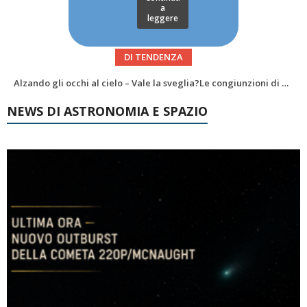
a
leggere
DI TENDENZA
News da Marte #45: un mare di poligoni, Curiosity risale Valle Grande
NEWS DI ASTRONOMIA E SPAZIO