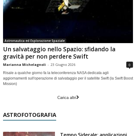
Astronautica ed Esplorazione Spaziale
Un salvataggio nello Spazio: sfidando la
gravità per non perdere Swift
Marianna Michelagnoli
-
23 Giugno 2026
0
Risale a qualche giorno fa la teleconferenza NASA dedicata agli
aggiornamenti sull'operazione di salvataggio per il satellite Swift (la Swift Boost
Mission)
Carica altri
ASTROFOTOGRAFIA
Tempo Siderale: applicazioni