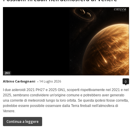
280
Albino Carbognani
-
14 Luglio 2026
0
I due asteroidi 2021 PH27 e 2025 GN1, scoperti rispettivamente nel 2021 e nel
2025, sembrano condividere un'origine comune e potrebbero aver generato
una corrente di meteoroidi lungo la loro orbita. Se questa ipotesi fosse corretta,
potrebbe essere possibile osservare dalla Terra fireball nell'atmosfera di
Venere.
Continua a leggere