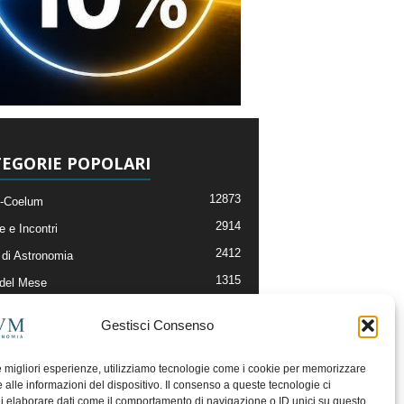
EGORIE POPOLARI
12873
-Coelum
2914
e e Incontri
2412
di Astronomia
1315
 del Mese
365
nomia, Astrofisica e Cosmologia
Gestisci Consenso
268
li e Risorse On-Line
192
og della Redazione
le migliori esperienze, utilizziamo tecnologie come i cookie per memorizzare
 alle informazioni del dispositivo. Il consenso a queste tecnologie ci
i elaborare dati come il comportamento di navigazione o ID unici su questo