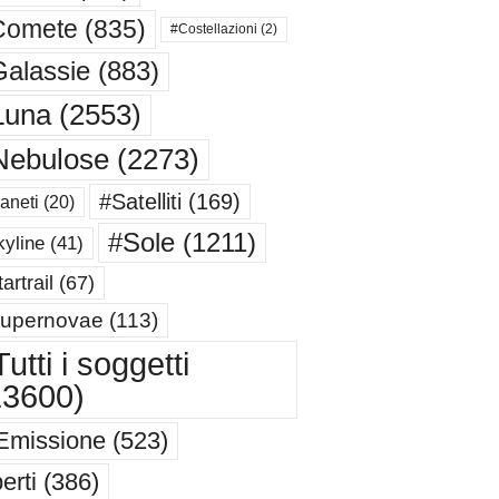
Comete
(835)
#Costellazioni
(2)
alassie
(883)
Luna
(2553)
Nebulose
(2273)
#Satelliti
(169)
aneti
(20)
#Sole
(1211)
yline
(41)
artrail
(67)
upernovae
(113)
utti i soggetti
13600)
Emissione
(523)
erti
(386)