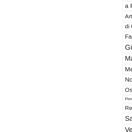
a 
Art
di
Fa
G
Ma
Me
No
Os
Plen
Re
Sa
V