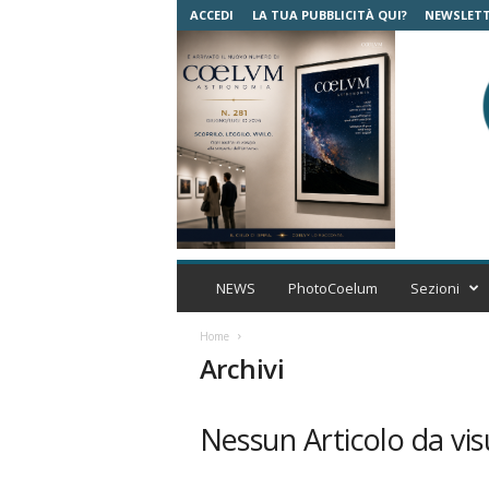
ACCEDI
LA TUA PUBBLICITÀ QUI?
NEWSLET
C
o
NEWS
PhotoCoelum
Sezioni
e
l
Home
u
Archivi
m
A
s
Nessun Articolo da vis
t
r
o