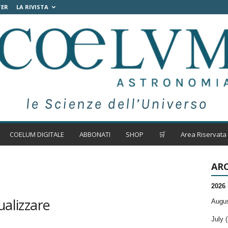
TER
LA RIVISTA
COELUM DIGITALE
ABBONATI
SHOP
🛒
Area Riservata
ARC
2026
ualizzare
Augus
July (