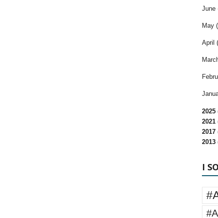
June 
May (
April 
March
Febru
Janua
2025 
2021 
2017 
2013 
I S
#
#A