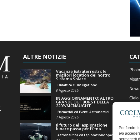
ALTRE NOTIZIE
CAT
Photo
Vacanze Extraterrestri: le
migliori location del nostro
Sistema Solare
Mostr
Didattica e Divulgazione
News 
8 Agosto 2026
IN AGGIORNAMENTO: ALTRO
Cielo
GRANDE OUTBURST DELLA
220P/MCNAUGHT
Astro
Effemeridi ed Eventi Astronomici
Artico
7 Agosto 2026
Il futuro dell’esplorazione
Il Bl
Per fornire 
lunare passa per l’Etna
e/o accedere
Astronautica ed Esplorazione Spaziale
permetterà d