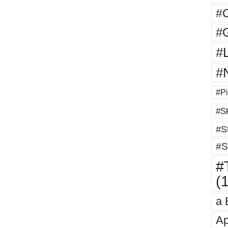
#
#G
#
#
#Pi
#Sk
#St
#S
#T
(
a 
Ap