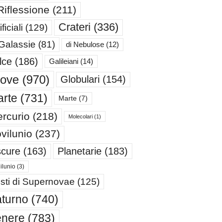
Riflessione
(211)
Crateri
(336)
ificiali
(129)
 Galassie
(81)
di Nebulose
(12)
lce
(186)
Galileiani
(14)
iove
(970)
Globulari
(154)
rte
(731)
Marte
(7)
rcurio
(218)
Molecolari
(1)
vilunio
(237)
cure
(163)
Planetarie
(183)
ilunio
(3)
sti di Supernovae
(125)
turno
(740)
enere
(783)