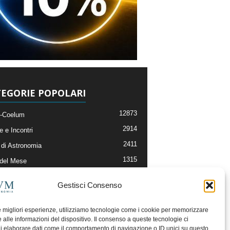
EGORIE POPOLARI
12873
-Coelum
2914
e e Incontri
2411
di Astronomia
1315
 del Mese
365
nomia, Astrofisica e Cosmologia
Gestisci Consenso
268
li e Risorse On-Line
192
og della Redazione
le migliori esperienze, utilizziamo tecnologie come i cookie per memorizzare
 alle informazioni del dispositivo. Il consenso a queste tecnologie ci
i elaborare dati come il comportamento di navigazione o ID unici su questo