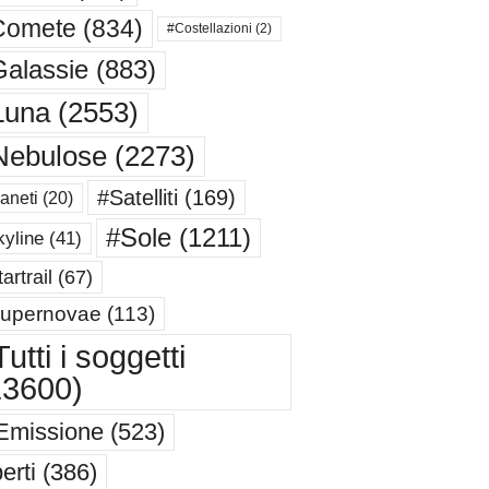
Comete
(834)
#Costellazioni
(2)
alassie
(883)
Luna
(2553)
Nebulose
(2273)
#Satelliti
(169)
aneti
(20)
#Sole
(1211)
yline
(41)
artrail
(67)
upernovae
(113)
utti i soggetti
13600)
Emissione
(523)
erti
(386)