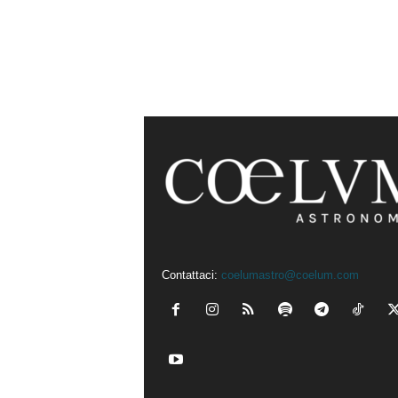
Contattaci:
coelumastro@coelum.com