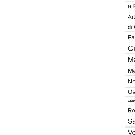
a 
Art
di
Fa
G
Ma
Me
No
Os
Plen
Re
Sa
V