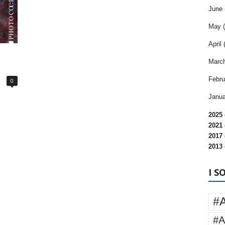
June 
May (
April 
March
Febru
0
Janua
2025 
2021 
2017 
2013 
I S
#
#A