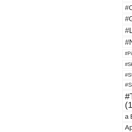
#
#G
#
#
#Pi
#Sk
#St
#S
#T
(
a 
Ap