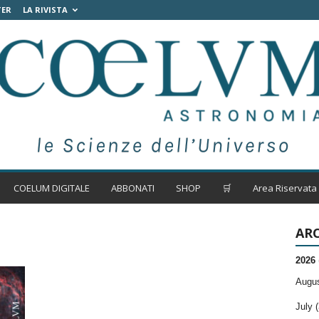
TER
LA RIVISTA
COELUM DIGITALE
ABBONATI
SHOP
🛒
Area Riservata
ARC
2026
Augus
July (