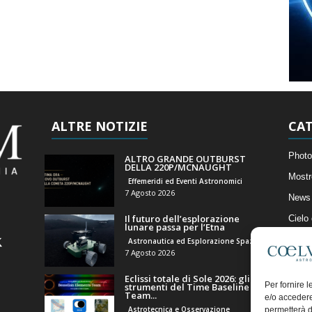
ALTRE NOTIZIE
CAT
Photo
ALTRO GRANDE OUTBURST
DELLA 220P/MCNAUGHT
Mostr
Effemeridi ed Eventi Astronomici
7 Agosto 2026
News 
Il futuro dell’esplorazione
Cielo
lunare passa per l’Etna
Astro
Astronautica ed Esplorazione Spaziale
7 Agosto 2026
Artico
Eclissi totale di Sole 2026: gli
Il Bl
Per fornire 
strumenti del Time Baseline
Team...
e/o accedere
Astrotecnica e Osservazione
permetterà d