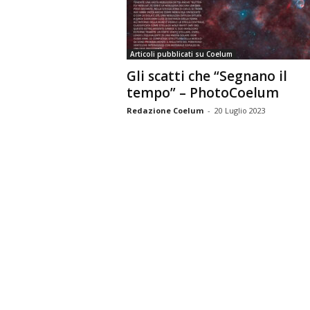
n
o
m
Articoli pubblicati su Coelum
i
Gli scatti che “Segnano il
a
tempo” – PhotoCoelum
Redazione Coelum
-
20 Luglio 2023