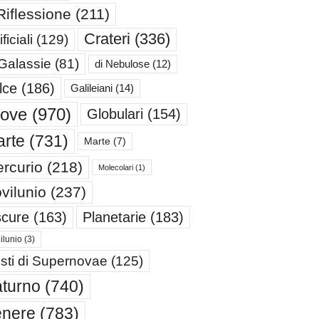
Riflessione
(211)
Crateri
(336)
ificiali
(129)
 Galassie
(81)
di Nebulose
(12)
lce
(186)
Galileiani
(14)
iove
(970)
Globulari
(154)
rte
(731)
Marte
(7)
rcurio
(218)
Molecolari
(1)
vilunio
(237)
cure
(163)
Planetarie
(183)
ilunio
(3)
sti di Supernovae
(125)
turno
(740)
enere
(783)