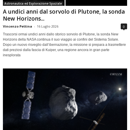
Astronautica ed Esplorazione Spaziale
A undici anni dal sorvolo di Plutone, la sonda
New Horizons...
Vincenzo Pettina
-
16 Luglio 2026
0
Trascorsi ormai undici anni dallo storico sorvolo di Plutone, la sonda New
Horizons della NASA continua il suo viaggio ai confini del Sistema Solare.
Dopo un nuovo risveglio dall’ibernazione, la missione si prepara a trasmettere
dati preziosi dalla fascia di Kuiper, una regione ancora in gran parte
inesplorata