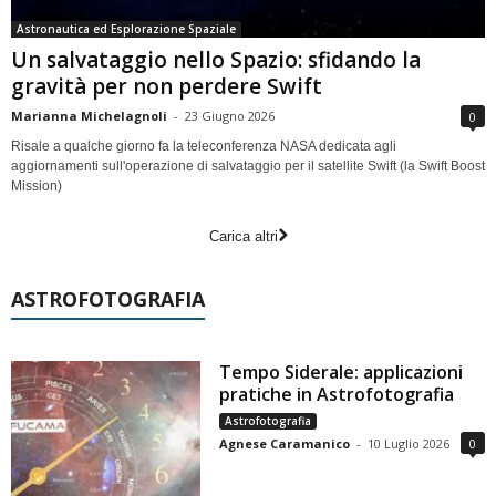
Astronautica ed Esplorazione Spaziale
Un salvataggio nello Spazio: sfidando la
gravità per non perdere Swift
Marianna Michelagnoli
-
23 Giugno 2026
0
Risale a qualche giorno fa la teleconferenza NASA dedicata agli
aggiornamenti sull'operazione di salvataggio per il satellite Swift (la Swift Boost
Mission)
Carica altri
ASTROFOTOGRAFIA
Tempo Siderale: applicazioni
pratiche in Astrofotografia
Astrofotografia
Agnese Caramanico
-
10 Luglio 2026
0