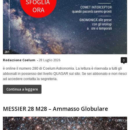
281
Redazione Coelum
-
28 Luglio 2026
0
è online il numero 280 di Coelum Astronomia. La lettura è riservata a tutti gli
abbonati in possesso del livello QUASAR sul sito. Se sei abbonato e non riesci
ad accedere contatta la segreteria.
Continua a leggere
MESSIER 28 M28 – Ammasso Globulare