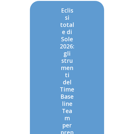
Eclis
si
total
e di
Sole
2026:
gli
stru
men
ti
del
Time
Base
line
Tea
m
per
prep