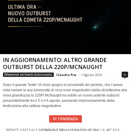
IN AGGIORNAMENTO: ALTRO GRANDE
OUTBURST DELLA 220P/MCNAUGHT
Claudio Pra
-
7 Agosto 2026
0
Effemeridi ed Eventi Astronomici
Dopo il grande “botto” di inizio giugno in prossimità del perielio, che l’aveva
vista variare la sua luminosità di circa nove magnitudini (dalla diciottesima alla
nona grandezza) la 220P/ McNaught ha subìto un nuovo potente outburst
presumibilmente tra il 5 e il 6 agosto, passando improvvisamente dalla
tredicesima alla settima magnitudine.
DI TENDENZA
SUPERNOVAE aggiornamenti del mese – Agosto 2026
Cielo del Mese di Agosto 2026