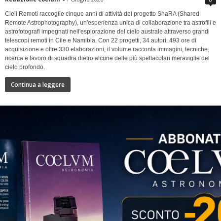
Cieli Remoti raccoglie cinque anni di attività del progetto ShaRA (Shared
Remote Astrophotography), un'esperienza unica di collaborazione tra astrofili e
astrofotografi impegnati nell'esplorazione del cielo australe attraverso grandi
telescopi remoti in Cile e Namibia. Con 22 progetti, 34 autori, 493 ore di
acquisizione e oltre 330 elaborazioni, il volume racconta immagini, tecniche,
ricerca e lavoro di squadra dietro alcune delle più spettacolari meraviglie del
cielo profondo.
Continua a leggere