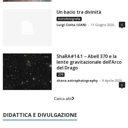
Un bacio tra divinità
Astrofotografia
Luigi Civita (UAN)
-
11 Giugno 2026
0
ShaRA#14.1 – Abell 370 e la
lente gravitazionale dell’Arco
del Drago
279
shara.astrophotography
-
9 Aprile 2026
0
Carica altri
DIDATTICA E DIVULGAZIONE