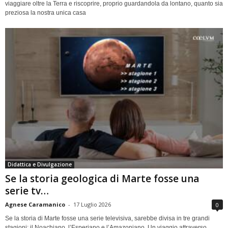
viaggiare oltre la Terra e riscoprire, proprio guardandola da lontano, quanto sia
preziosa la nostra unica casa
Didattica e Divulgazione
Se la storia geologica di Marte fosse una
serie tv…
Agnese Caramanico
-
17 Luglio 2026
0
Se la storia di Marte fosse una serie televisiva, sarebbe divisa in tre grandi
stagioni: il Noachiano, l’Esperiano e l’Amazoniano. Un viaggio attraverso