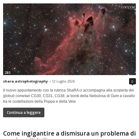
280
shara.astrophotography
-
12 Luglio 2026
0
Il nuovo appuntamento con la rubrica ShaRA ci accompagna alla scoperta dei
globuli cometari CG30, CG31, CG38, ai bordi della Nebulosa di Gum a cavallo
tra le costellazioni della Poppa e della Vela
Continua a leggere
Come ingigantire a dismisura un problema di