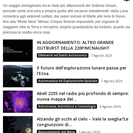
Un viaggio immaginario tra le mete più affascinanti del Sistema Solare,
pensato come una vera e propria guida alle vacanze extraterrestri: dalla Luna
romantica agli asteroidi solitari, dai super-vulcani di Marte alle lune di Giove,
fino alla “Morte Nera” Mimas. Cinque itinerari impossibili, per sognare di
viaggiare oltre la Terra e riscoprire, proprio guardandola da lontano, quanto sia
preziosa la nostra unica casa
IN AGGIORNAMENTO: ALTRO GRANDE
OUTBURST DELLA 220P/MCNAUGHT
Effemeridi ed Eventi Astronomici
7 Agosto 2026
Il futuro dell’esplorazione lunare passa per
l’Etna
Astronautica ed Esplorazione Spaziale
7 Agosto 2026
Abell 2255 nel radio più profondo di sempre:
nuova mappa del...
Astronomia, Astrofisica e Cosmologia
6 Agosto 2026
Alzando gli occhi al cielo – Vale la sveglia?Le
congiunzioni di...
Appuntamenti del Mese
5 Agosto 2026