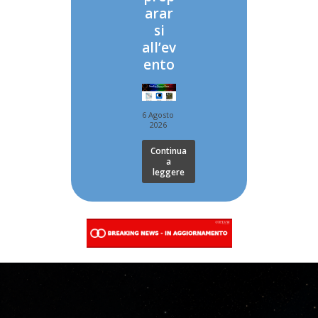
arar
si
all’ev
ento
6 Agosto
2026
Continua
a
leggere