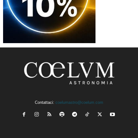
Contattaci:
coelumastro@coelum.com