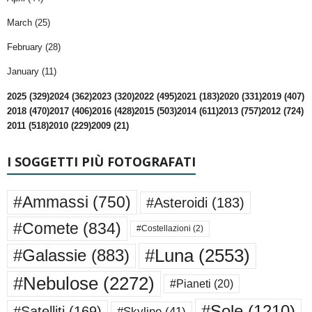
March (25)
February (28)
January (11)
2025 (329)
2024 (362)
2023 (320)
2022 (495)
2021 (183)
2020 (331)
2019 (407)
2018 (470)
2017 (406)
2016 (428)
2015 (503)
2014 (611)
2013 (757)
2012 (724)
2011 (518)
2010 (229)
2009 (21)
I SOGGETTI PIÙ FOTOGRAFATI
#Ammassi
(750)
#Asteroidi
(183)
#Comete
(834)
#Costellazioni
(2)
#Luna
(2553)
#Galassie
(883)
#Nebulose
(2272)
#Pianeti
(20)
#Sole
(1210)
#Satelliti
(169)
#Skyline
(41)