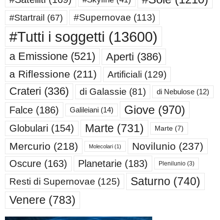
#Supernovae
(113)
#Startrail
(67)
#Tutti i soggetti
(13600)
a Emissione
(521)
Aperti
(386)
a Riflessione
(211)
Artificiali
(129)
Crateri
(336)
di Galassie
(81)
di Nebulose
(12)
Giove
(970)
Falce
(186)
Galileiani
(14)
Marte
(731)
Globulari
(154)
Marte
(7)
Mercurio
(218)
Novilunio
(237)
Molecolari
(1)
Oscure
(163)
Planetarie
(183)
Plenilunio
(3)
Saturno
(740)
Resti di Supernovae
(125)
Venere
(783)