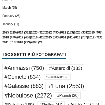
March (25)
February (28)
January (11)
2025 (329)
2024 (362)
2023 (320)
2022 (495)
2021 (183)
2020 (331)
2019 (407)
2018 (470)
2017 (406)
2016 (428)
2015 (503)
2014 (611)
2013 (757)
2012 (724)
2011 (518)
2010 (229)
2009 (21)
I SOGGETTI PIÙ FOTOGRAFATI
#Ammassi
(750)
#Asteroidi
(183)
#Comete
(834)
#Costellazioni
(2)
#Luna
(2553)
#Galassie
(883)
#Nebulose
(2272)
#Pianeti
(20)
#Sole
(1210)
#Satelliti
(169)
#Skyline
(41)