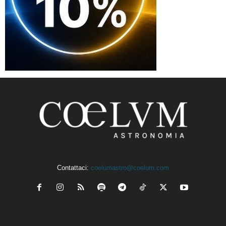
Contattaci:
coelumastro@coelum.com