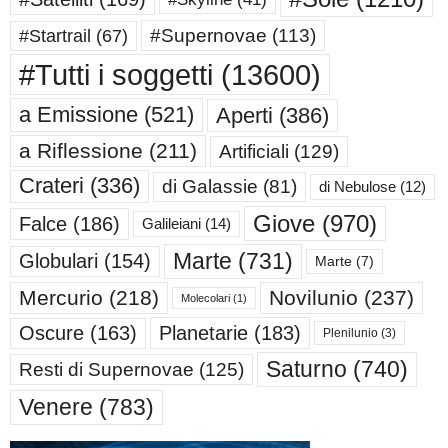
#Supernovae
(113)
#Startrail
(67)
#Tutti i soggetti
(13600)
a Emissione
(521)
Aperti
(386)
a Riflessione
(211)
Artificiali
(129)
Crateri
(336)
di Galassie
(81)
di Nebulose
(12)
Giove
(970)
Falce
(186)
Galileiani
(14)
Marte
(731)
Globulari
(154)
Marte
(7)
Mercurio
(218)
Novilunio
(237)
Molecolari
(1)
Oscure
(163)
Planetarie
(183)
Plenilunio
(3)
Saturno
(740)
Resti di Supernovae
(125)
Venere
(783)