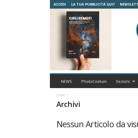
ACCEDI
LA TUA PUBBLICITÀ QUI?
NEWSLET
C
o
NEWS
PhotoCoelum
Sezioni
e
l
Home
u
Archivi
m
A
s
Nessun Articolo da vis
t
r
o