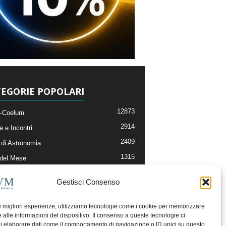
EGORIE POPOLARI
12873
-Coelum
2914
e e Incontri
2409
di Astronomia
1315
 del Mese
365
nomia, Astrofisica e Cosmologia
Gestisci Consenso
268
li e Risorse On-Line
192
og della Redazione
le migliori esperienze, utilizziamo tecnologie come i cookie per memorizzare
 alle informazioni del dispositivo. Il consenso a queste tecnologie ci
i elaborare dati come il comportamento di navigazione o ID unici su questo