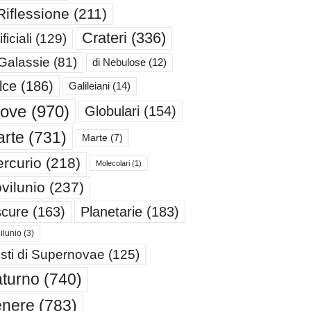
Riflessione
(211)
Crateri
(336)
ificiali
(129)
 Galassie
(81)
di Nebulose
(12)
lce
(186)
Galileiani
(14)
iove
(970)
Globulari
(154)
rte
(731)
Marte
(7)
rcurio
(218)
Molecolari
(1)
vilunio
(237)
cure
(163)
Planetarie
(183)
ilunio
(3)
sti di Supernovae
(125)
turno
(740)
enere
(783)