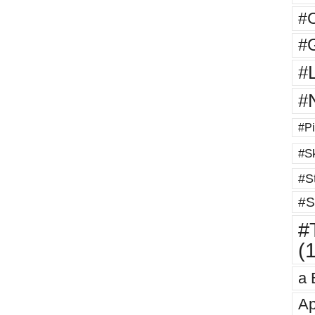
#
#G
#
#
#Pi
#Sk
#St
#S
#T
(
a 
Ap