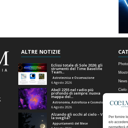
ALTRE NOTIZIE
CAT
Photo
Eclissi totale di Sole 2026: gli
strumenti del Time Baseline
Team...
Mostr
Astrotecnica e Osservazione
News 
6 Agosto 2026
Abell 2255 nel radio più
Cielo
profondo di sempre: nuova
mappa del...
Astro
Astronomia, Astrofisica e Cosmologia
Artico
6 Agosto 2026
Alzando gli occhi al cielo – Vale
Il Bl
Per fornire 
la sveglia?
e/o accedere
Appuntamenti del Mese
permetterà d