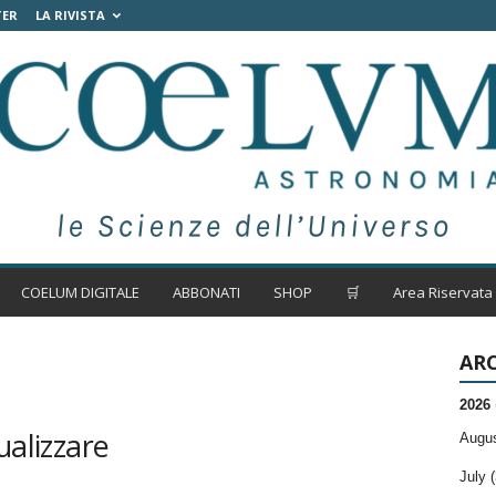
TER
LA RIVISTA
COELUM DIGITALE
ABBONATI
SHOP
🛒
Area Riservata
ARC
2026
ualizzare
Augus
July (