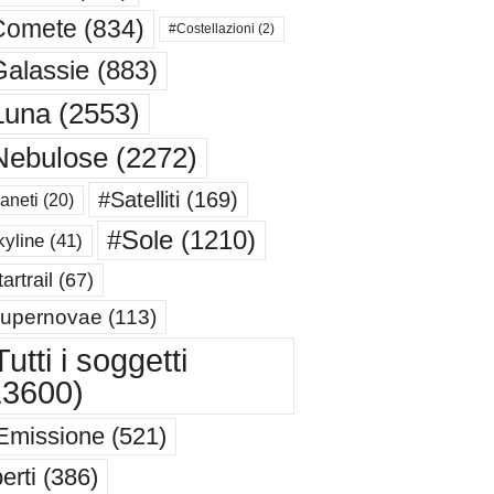
Comete
(834)
#Costellazioni
(2)
alassie
(883)
Luna
(2553)
Nebulose
(2272)
#Satelliti
(169)
aneti
(20)
#Sole
(1210)
yline
(41)
artrail
(67)
upernovae
(113)
utti i soggetti
13600)
Emissione
(521)
erti
(386)