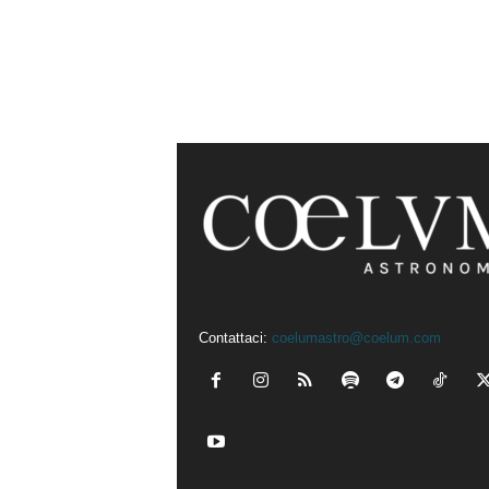
Contattaci:
coelumastro@coelum.com