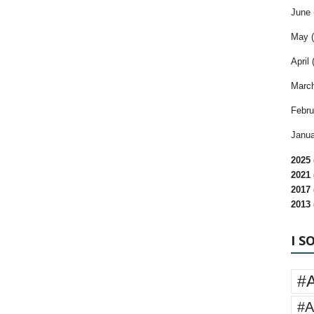
June 
May (
April 
March
Febru
Janua
2025 
2021 
2017 
2013 
I S
#
#A