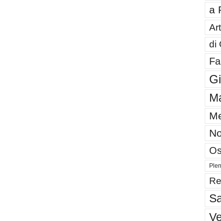
a 
Art
di
Fa
G
Ma
Me
No
Os
Plen
Re
Sa
V