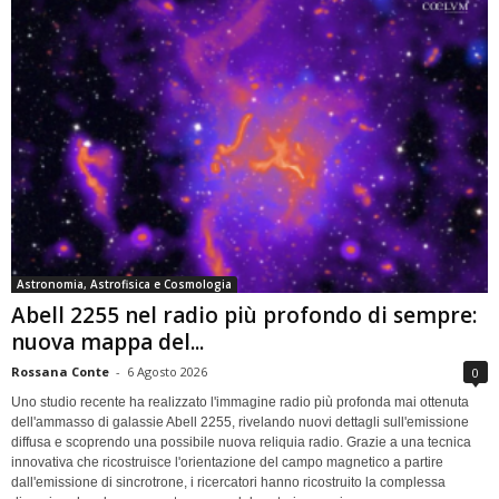
Astronomia, Astrofisica e Cosmologia
Abell 2255 nel radio più profondo di sempre:
nuova mappa del...
Rossana Conte
-
6 Agosto 2026
0
Uno studio recente ha realizzato l'immagine radio più profonda mai ottenuta
dell'ammasso di galassie Abell 2255, rivelando nuovi dettagli sull'emissione
diffusa e scoprendo una possibile nuova reliquia radio. Grazie a una tecnica
innovativa che ricostruisce l'orientazione del campo magnetico a partire
dall'emissione di sincrotrone, i ricercatori hanno ricostruito la complessa