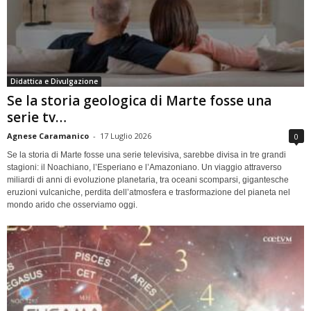
Didattica e Divulgazione
Se la storia geologica di Marte fosse una
serie tv…
Agnese Caramanico
-
17 Luglio 2026
0
Se la storia di Marte fosse una serie televisiva, sarebbe divisa in tre grandi
stagioni: il Noachiano, l’Esperiano e l’Amazoniano. Un viaggio attraverso
miliardi di anni di evoluzione planetaria, tra oceani scomparsi, gigantesche
eruzioni vulcaniche, perdita dell’atmosfera e trasformazione del pianeta nel
mondo arido che osserviamo oggi.