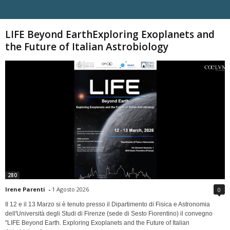
Carica altri
LIFE Beyond EarthExploring Exoplanets and
the Future of Italian Astrobiology
280
Irene Parenti
-
1 Agosto 2026
0
Il 12 e il 13 Marzo si è tenuto presso il Dipartimento di Fisica e Astronomia
dell'Università degli Studi di Firenze (sede di Sesto Fiorentino) il convegno
"LIFE Beyond Earth. Exploring Exoplanets and the Future of Italian