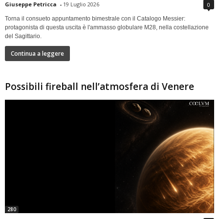
Giuseppe Petricca
-
19 Luglio 2026
0
Torna il consueto appuntamento bimestrale con il Catalogo Messier:
protagonista di questa uscita è l'ammasso globulare M28, nella costellazione
del Sagittario.
Continua a leggere
Possibili fireball nell’atmosfera di Venere
280