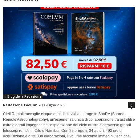
Il Blog della Redazione
Redazione Coelum
-
1 Giugno 2026
0
Cieli Remoti raccoglie cinque anni di attività del progetto ShaRA (Shared
Remote Astrophotography), un'esperienza unica di collaborazione tra astrofili e
astrofotografi impegnati nell'esplorazione del cielo australe attraverso grandi
telescopi remoti in Cile e Namibia. Con 22 progetti, 34 autori, 493 ore di
acquisizione e oltre 330 elaborazioni, il volume racconta immagini, tecniche,