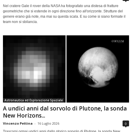
Nel cratere Gale il rover della NASA ha fotografato una distesa di fratture
geometriche che si estende in ogni direzione fino all'orizzonte. Strutture del
genere erano già note, ma mai su questa scala. E su come si siano formate il
team non si sbilancia.
Astronautica ed Esplorazione Spaziale
A undici anni dal sorvolo di Plutone, la sonda
New Horizons...
Vincenzo Pettina
-
16 Luglio 2026
0
Trascorsi ormai undici anni dallo storico sorvolo di Plutone, la sonda New