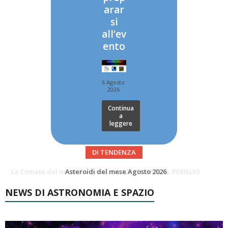
arar
si
all’ev
ento
6 Agosto
2026
Continua
a
leggere
DI TENDENZA
Asteroidi del mese Agosto 2026
Transiti di ISS International Space Station e Tiangong – Agosto 2026
NEWS DI ASTRONOMIA E SPAZIO