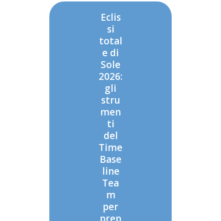
Eclis
si
total
e di
Sole
2026:
gli
stru
men
ti
del
Time
Base
line
Tea
m
per
prep