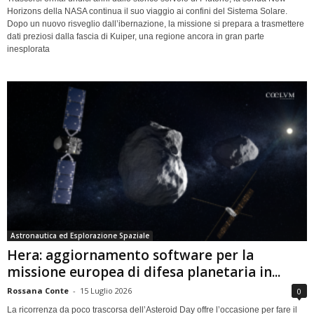
Horizons della NASA continua il suo viaggio ai confini del Sistema Solare.
Dopo un nuovo risveglio dall’ibernazione, la missione si prepara a trasmettere
dati preziosi dalla fascia di Kuiper, una regione ancora in gran parte
inesplorata
Astronautica ed Esplorazione Spaziale
Hera: aggiornamento software per la
missione europea di difesa planetaria in...
Rossana Conte
-
15 Luglio 2026
0
La ricorrenza da poco trascorsa dell’Asteroid Day offre l’occasione per fare il