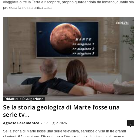
viaggiare oltre la Terra e riscoprire, proprio guardandola da lontano, quanto sia
preziosa la nostra unica casa
Didattica e Divulgazione
Se la storia geologica di Marte fosse una
serie tv…
Agnese Caramanico
-
17 Luglio 2026
0
Se la storia di Marte fosse una serie televisiva, sarebbe divisa in tre grandi
stagioni: il Noachiano, l’Esperiano e l’Amazoniano. Un viaggio attraverso