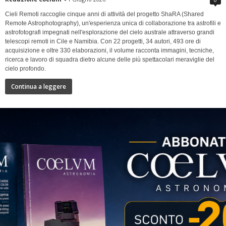
Cieli Remoti raccoglie cinque anni di attività del progetto ShaRA (Shared
Remote Astrophotography), un'esperienza unica di collaborazione tra astrofili e
astrofotografi impegnati nell'esplorazione del cielo australe attraverso grandi
telescopi remoti in Cile e Namibia. Con 22 progetti, 34 autori, 493 ore di
acquisizione e oltre 330 elaborazioni, il volume racconta immagini, tecniche,
ricerca e lavoro di squadra dietro alcune delle più spettacolari meraviglie del
cielo profondo.
Continua a leggere