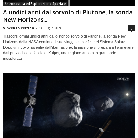
Astronautica ed Esplorazione Spaziale
A undici anni dal sorvolo di Plutone, la sonda
New Horizons...
Vincenzo Pettina
-
16 Luglio 2026
0
Trascorsi ormai undici anni dallo storico sorvolo di Plutone, la sonda New
Horizons della NASA continua il suo viaggio ai confini del Sistema Solare.
Dopo un nuovo risveglio dall’ibernazione, la missione si prepara a trasmettere
dati preziosi dalla fascia di Kuiper, una regione ancora in gran parte
inesplorata