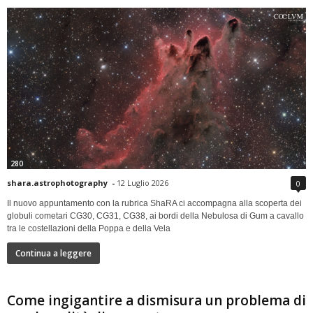
280
shara.astrophotography
-
12 Luglio 2026
0
Il nuovo appuntamento con la rubrica ShaRA ci accompagna alla scoperta dei
globuli cometari CG30, CG31, CG38, ai bordi della Nebulosa di Gum a cavallo
tra le costellazioni della Poppa e della Vela
Continua a leggere
Come ingigantire a dismisura un problema di