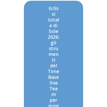
Eclis
si
total
e di
Sole
2026:
gli
stru
men
ti
del
Time
Base
line
Tea
m
per
prep