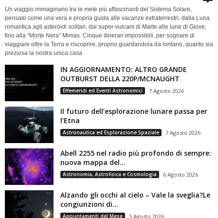
Un viaggio immaginario tra le mete più affascinanti del Sistema Solare,
pensato come una vera e propria guida alle vacanze extraterrestri: dalla Luna
romantica agli asteroidi solitari, dai super-vulcani di Marte alle lune di Giove,
fino alla “Morte Nera” Mimas. Cinque itinerari impossibili, per sognare di
viaggiare oltre la Terra e riscoprire, proprio guardandola da lontano, quanto sia
preziosa la nostra unica casa
IN AGGIORNAMENTO: ALTRO GRANDE
OUTBURST DELLA 220P/MCNAUGHT
Effemeridi ed Eventi Astronomici
7 Agosto 2026
Il futuro dell’esplorazione lunare passa per
l’Etna
Astronautica ed Esplorazione Spaziale
7 Agosto 2026
Abell 2255 nel radio più profondo di sempre:
nuova mappa del...
Astronomia, Astrofisica e Cosmologia
6 Agosto 2026
Alzando gli occhi al cielo – Vale la sveglia?Le
congiunzioni di...
Appuntamenti del Mese
5 Agosto 2026