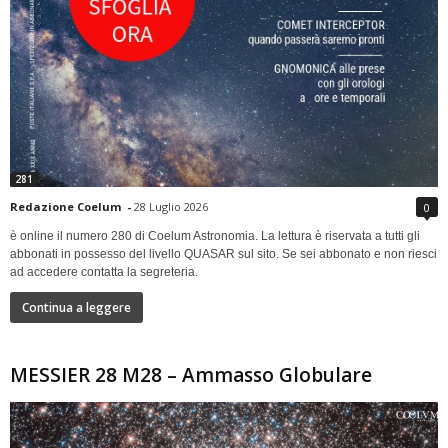
281
Redazione Coelum
-
28 Luglio 2026
0
è online il numero 280 di Coelum Astronomia. La lettura è riservata a tutti gli
abbonati in possesso del livello QUASAR sul sito. Se sei abbonato e non riesci
ad accedere contatta la segreteria.
Continua a leggere
MESSIER 28 M28 – Ammasso Globulare