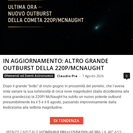
IN AGGIORNAMENTO: ALTRO GRANDE
OUTBURST DELLA 220P/MCNAUGHT
Claudio Pra
-
7 Agosto 2026
0
Effemeridi ed Eventi Astronomici
Dopo il grande “botto” di inizio giugno in prossimità del perielio, che l’aveva
vista variare la sua luminosità di circa nove magnitudini (dalla diciottesima alla
nona grandezza) la 220P/ McNaught ha subìto un nuovo potente outburst
presumibilmente tra il 5 e il 6 agosto, passando improvvisamente dalla
tredicesima alla settima magnitudine.
DI TENDENZA
SUPERNOVAE aggiornamenti del mese – Agosto 2026
Cielo del Mese di Agosto 2026