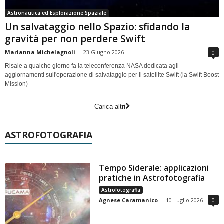
Astronautica ed Esplorazione Spaziale
Un salvataggio nello Spazio: sfidando la
gravità per non perdere Swift
Marianna Michelagnoli
-
23 Giugno 2026
0
Risale a qualche giorno fa la teleconferenza NASA dedicata agli
aggiornamenti sull'operazione di salvataggio per il satellite Swift (la Swift Boost
Mission)
Carica altri
ASTROFOTOGRAFIA
Tempo Siderale: applicazioni
pratiche in Astrofotografia
Astrofotografia
Agnese Caramanico
-
10 Luglio 2026
0