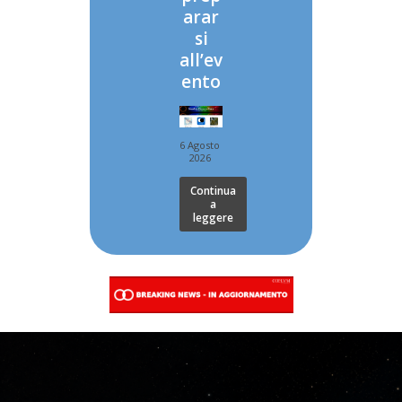
arar
si
all’ev
ento
6 Agosto
2026
Continua
a
leggere