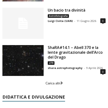
Un bacio tra divinità
Astrofotografia
Luigi Civita (UAN)
-
11 Giugno 2026
0
ShaRA#14.1 – Abell 370 e la
lente gravitazionale dell’Arco
del Drago
279
shara.astrophotography
-
9 Aprile 2026
0
Carica altri
DIDATTICA E DIVULGAZIONE