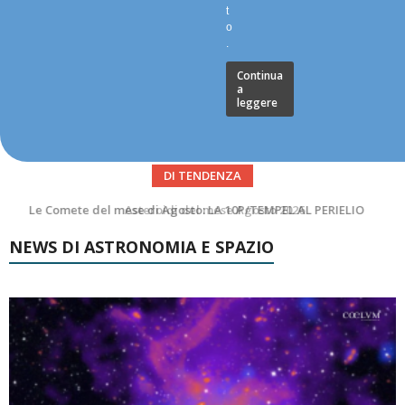
t
o
.
Continua
a
leggere
DI TENDENZA
Asteroidi del mese Agosto 2026
NEWS DI ASTRONOMIA E SPAZIO