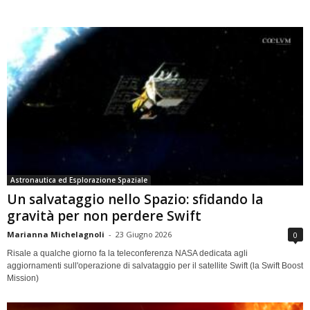
Astronautica ed Esplorazione Spaziale
Un salvataggio nello Spazio: sfidando la
gravità per non perdere Swift
Marianna Michelagnoli
-
23 Giugno 2026
0
Risale a qualche giorno fa la teleconferenza NASA dedicata agli
aggiornamenti sull'operazione di salvataggio per il satellite Swift (la Swift Boost
Mission)