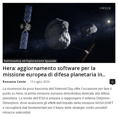
Astronautica ed Esplorazione Spaziale
Hera: aggiornamento software per la
missione europea di difesa planetaria in...
Rossana Conte
-
15 Luglio 2026
0
La ricorrenza da poco trascorsa dell’Asteroid Day offre l’occasione per fare il
punto su Hera, la prima missione europea dimostrativa dedicata alla difesa
planetaria. La sonda dell’ESA si prepara a raggiungere il sistema Didymos–
Dimorphos, dove analizzerà gli effetti dell’impatto della missione NASA DART
e raccoglierà dati fondamentali per il futuro delle strategie contro possibili
minacce asteroidali