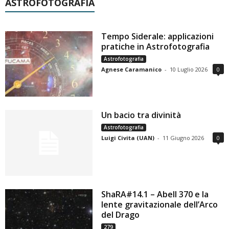
ASTROFOTOGRAFIA
Tempo Siderale: applicazioni
pratiche in Astrofotografia
Astrofotografia
Agnese Caramanico
-
10 Luglio 2026
0
Un bacio tra divinità
Astrofotografia
Luigi Civita (UAN)
-
11 Giugno 2026
0
ShaRA#14.1 – Abell 370 e la
lente gravitazionale dell’Arco
del Drago
279