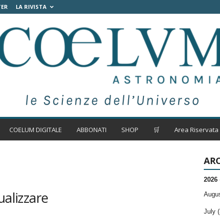
TER
LA RIVISTA
COELUM DIGITALE
ABBONATI
SHOP
🛒
Area Riservata
ARC
2026
ualizzare
Augus
July (