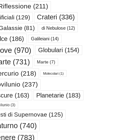
Riflessione
(211)
Crateri
(336)
ificiali
(129)
 Galassie
(81)
di Nebulose
(12)
lce
(186)
Galileiani
(14)
iove
(970)
Globulari
(154)
rte
(731)
Marte
(7)
rcurio
(218)
Molecolari
(1)
vilunio
(237)
cure
(163)
Planetarie
(183)
ilunio
(3)
sti di Supernovae
(125)
turno
(740)
enere
(783)