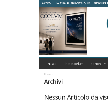
ACCEDI
LA TUA PUBBLICITÀ QUI?
NEWSLET
C
o
NEWS
PhotoCoelum
Sezioni
e
l
Home
u
Archivi
m
A
s
Nessun Articolo da vis
t
r
o