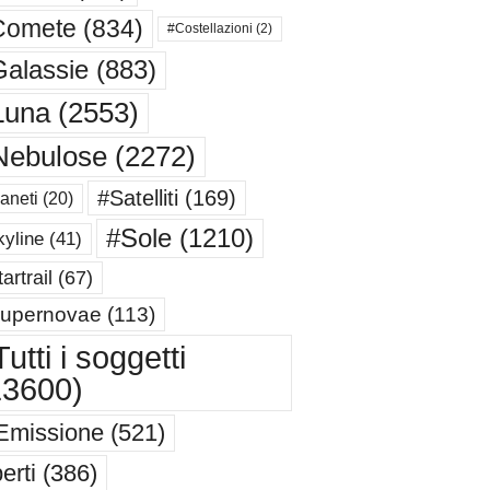
Comete
(834)
#Costellazioni
(2)
alassie
(883)
Luna
(2553)
Nebulose
(2272)
#Satelliti
(169)
aneti
(20)
#Sole
(1210)
yline
(41)
artrail
(67)
upernovae
(113)
utti i soggetti
13600)
Emissione
(521)
erti
(386)