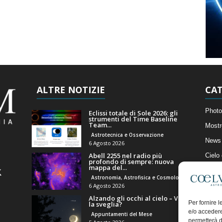
ALTRE NOTIZIE
CAT
Photo
Eclissi totale di Sole 2026: gli
strumenti del Time Baseline
Team...
Mostr
Astrotecnica e Osservazione
News 
6 Agosto 2026
Abell 2255 nel radio più
Cielo
profondo di sempre: nuova
mappa del...
Astro
Astronomia, Astrofisica e Cosmologia
Artico
6 Agosto 2026
Alzando gli occhi al cielo – Vale
Il Bl
Per fornire 
la sveglia?
e/o accedere
Appuntamenti del Mese
permetterà d