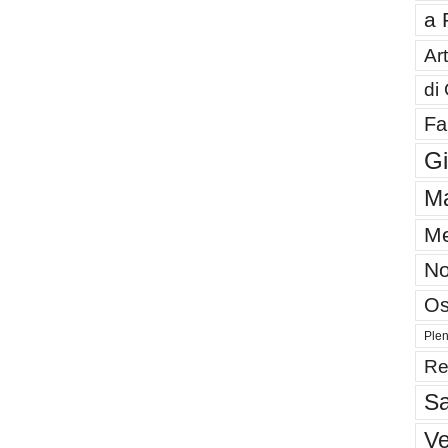
a 
Art
di
Fa
G
Ma
Me
No
Os
Plen
Re
Sa
V