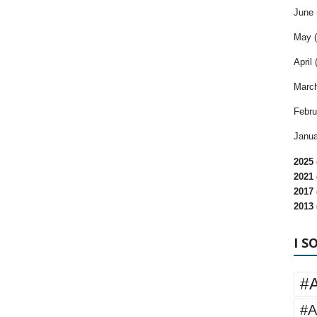
June 
May (
April 
March
Febru
Janua
2025 
2021 
2017 
2013 
I S
#
#A