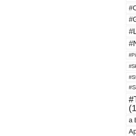
#
#G
#
#
#Pi
#Sk
#St
#S
#T
(
a 
Ap