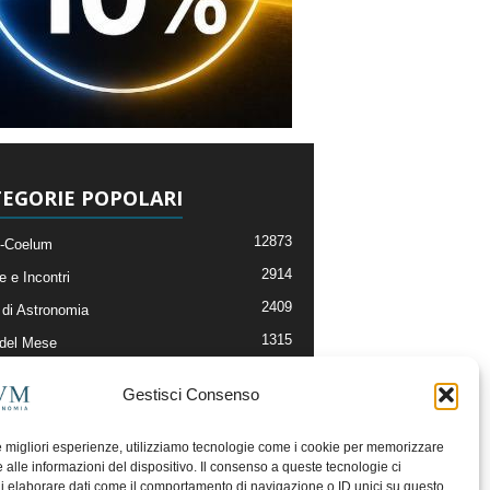
EGORIE POPOLARI
12873
-Coelum
2914
e e Incontri
2409
di Astronomia
1315
 del Mese
365
nomia, Astrofisica e Cosmologia
Gestisci Consenso
268
li e Risorse On-Line
192
og della Redazione
le migliori esperienze, utilizziamo tecnologie come i cookie per memorizzare
 alle informazioni del dispositivo. Il consenso a queste tecnologie ci
i elaborare dati come il comportamento di navigazione o ID unici su questo