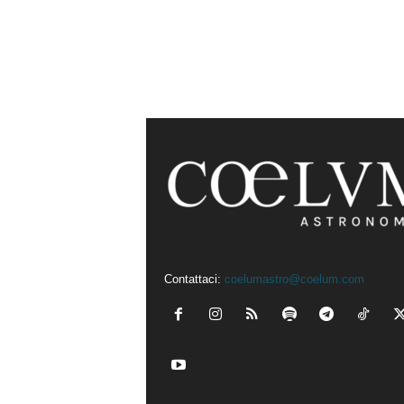
Contattaci:
coelumastro@coelum.com