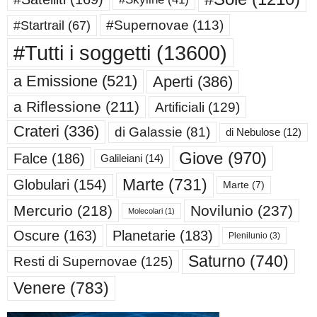
#Supernovae
(113)
#Startrail
(67)
#Tutti i soggetti
(13600)
a Emissione
(521)
Aperti
(386)
a Riflessione
(211)
Artificiali
(129)
Crateri
(336)
di Galassie
(81)
di Nebulose
(12)
Giove
(970)
Falce
(186)
Galileiani
(14)
Marte
(731)
Globulari
(154)
Marte
(7)
Mercurio
(218)
Novilunio
(237)
Molecolari
(1)
Oscure
(163)
Planetarie
(183)
Plenilunio
(3)
Saturno
(740)
Resti di Supernovae
(125)
Venere
(783)