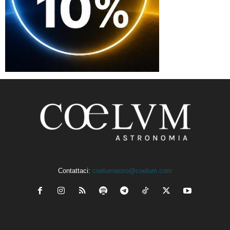
Contattaci:
coelumastro@coelum.com