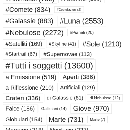
#Comete
(834)
#Costellazioni
(2)
#Luna
(2553)
#Galassie
(883)
#Nebulose
(2272)
#Pianeti
(20)
#Sole
(1210)
#Satelliti
(169)
#Skyline
(41)
#Supernovae
(113)
#Startrail
(67)
#Tutti i soggetti
(13600)
a Emissione
(519)
Aperti
(386)
a Riflessione
(210)
Artificiali
(129)
Crateri
(336)
di Galassie
(81)
di Nebulose
(12)
Giove
(970)
Falce
(186)
Galileiani
(14)
Marte
(731)
Globulari
(154)
Marte
(7)
Mercurio
(218)
Novilunio
(237)