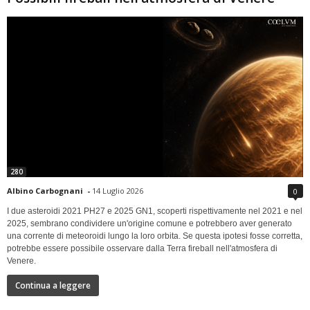
280
Albino Carbognani
-
14 Luglio 2026
0
I due asteroidi 2021 PH27 e 2025 GN1, scoperti rispettivamente nel 2021 e nel
2025, sembrano condividere un'origine comune e potrebbero aver generato
una corrente di meteoroidi lungo la loro orbita. Se questa ipotesi fosse corretta,
potrebbe essere possibile osservare dalla Terra fireball nell'atmosfera di
Venere.
Continua a leggere