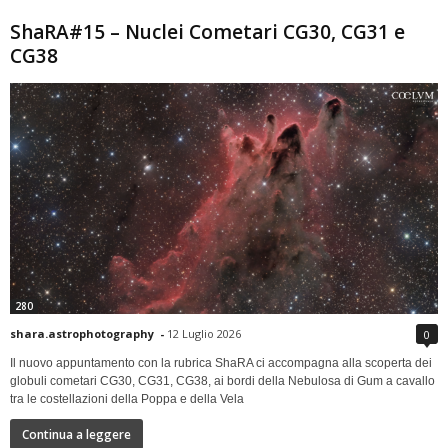
ShaRA#15 – Nuclei Cometari CG30, CG31 e
CG38
280
shara.astrophotography
-
12 Luglio 2026
0
Il nuovo appuntamento con la rubrica ShaRA ci accompagna alla scoperta dei
globuli cometari CG30, CG31, CG38, ai bordi della Nebulosa di Gum a cavallo
tra le costellazioni della Poppa e della Vela
Continua a leggere