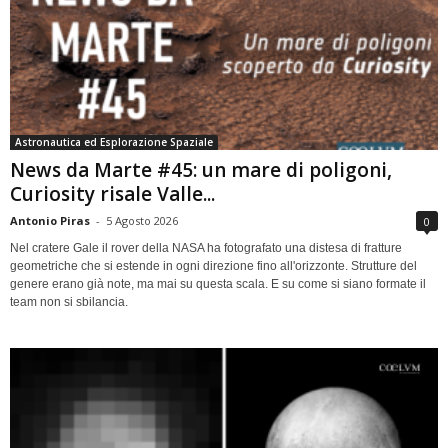
Astronautica ed Esplorazione Spaziale
News da Marte #45: un mare di poligoni,
Curiosity risale Valle...
Antonio Piras
-
5 Agosto 2026
0
Nel cratere Gale il rover della NASA ha fotografato una distesa di fratture
geometriche che si estende in ogni direzione fino all'orizzonte. Strutture del
genere erano già note, ma mai su questa scala. E su come si siano formate il
team non si sbilancia.