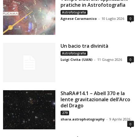
pratiche in Astrofotografia
Astrofotografia
Agnese Caramanico
-
10 Luglio 2026
0
Un bacio tra divinità
Astrofotografia
Luigi Civita (UAN)
-
11 Giugno 2026
0
ShaRA#14.1 – Abell 370 e la
lente gravitazionale dell’Arco
del Drago
279
shara.astrophotography
-
9 Aprile 2026
0