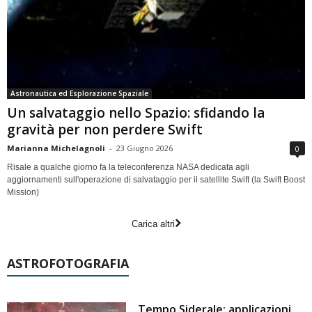
Astronautica ed Esplorazione Spaziale
Un salvataggio nello Spazio: sfidando la
gravità per non perdere Swift
Marianna Michelagnoli
-
23 Giugno 2026
0
Risale a qualche giorno fa la teleconferenza NASA dedicata agli
aggiornamenti sull'operazione di salvataggio per il satellite Swift (la Swift Boost
Mission)
Carica altri
ASTROFOTOGRAFIA
Tempo Siderale: applicazioni