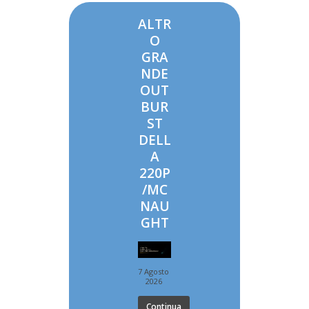
ALTR
O
GRA
NDE
OUT
BUR
ST
DELL
A
220P
/MC
NAU
GHT
7 Agosto
2026
Continua