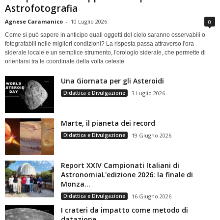
Astrofotografia
Agnese Caramanico
-
10 Luglio 2026
0
Come si può sapere in anticipo quali oggetti del cielo saranno osservabili o
fotografabili nelle migliori condizioni? La risposta passa attraverso l'ora
siderale locale e un semplice strumento, l'orologio siderale, che permette di
orientarsi tra le coordinate della volta celeste
Una Giornata per gli Asteroidi
Didattica e Divulgazione
3 Luglio 2026
Marte, il pianeta dei record
Didattica e Divulgazione
19 Giugno 2026
Report XXIV Campionati Italiani di
AstronomiaL'edizione 2026: la finale di
Monza...
Didattica e Divulgazione
16 Giugno 2026
I crateri da impatto come metodo di
datazione