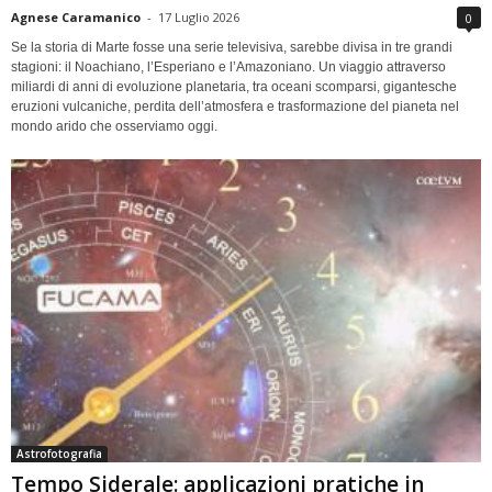
Agnese Caramanico
-
17 Luglio 2026
0
Se la storia di Marte fosse una serie televisiva, sarebbe divisa in tre grandi
stagioni: il Noachiano, l’Esperiano e l’Amazoniano. Un viaggio attraverso
miliardi di anni di evoluzione planetaria, tra oceani scomparsi, gigantesche
eruzioni vulcaniche, perdita dell’atmosfera e trasformazione del pianeta nel
mondo arido che osserviamo oggi.
Astrofotografia
Tempo Siderale: applicazioni pratiche in