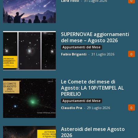
Lara Fossi
-
31 Luglio 2026
0
SUPERNOVAE aggiornamenti
del mese – Agosto 2026
Appuntamenti del Mese
Fabio Briganti
-
31 Luglio 2026
0
Le Comete del mese di
Agosto: LA 10P/TEMPEL AL
PERIELIO
Appuntamenti del Mese
Claudio Pra
-
29 Luglio 2026
0
Asteroidi del mese Agosto
2026