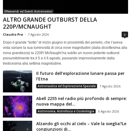
Effemeridi ed Eventi Astronomici
ALTRO GRANDE OUTBURST DELLA
220P/MCNAUGHT
Claudio Pra
-
7 Agosto 2026
0
Dopo il grande “botto” di inizio giugno in prossimità del perielio, che l’aveva
vista variare la sua luminosità di circa nove magnitudini (dalla diciottesima alla
nona grandezza) la 220P/ McNaught ha subìto un nuovo potente outburst
presumibilmente tra il 5 e il 6 agosto, passando improvvisamente dalla
tredicesima alla settima magnitudine.
Il futuro dell’esplorazione lunare passa per
l’Etna
Astronautica ed Esplorazione Spaziale
7 Agosto 2026
Abell 2255 nel radio più profondo di sempre:
nuova mappa del...
Astronomia, Astrofisica e Cosmologia
6 Agosto 2026
Alzando gli occhi al cielo – Vale la sveglia?Le
congiunzioni di...