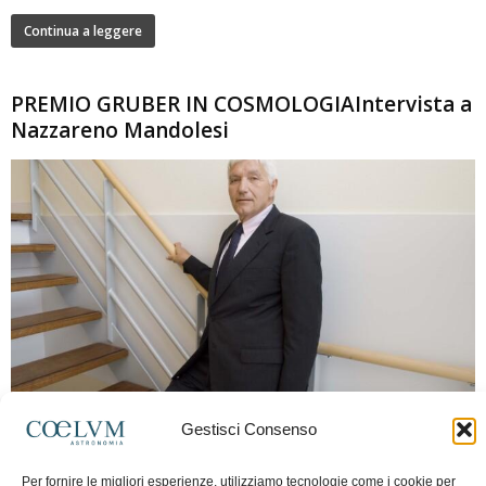
Continua a leggere
PREMIO GRUBER IN COSMOLOGIAIntervista a
Nazzareno Mandolesi
280
Gestisci Consenso
Frida Paolella
-
16 Giugno 2026
0
Intervista al professor Nazzareno Mandolesi, tra i protagonisti della cosmologia
Per fornire le migliori esperienze, utilizziamo tecnologie come i cookie per
spaziale europea e della missione Planck. Il dialogo ripercorre i principali