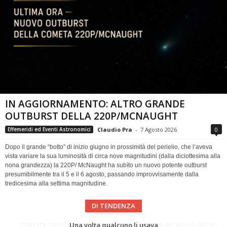
IN AGGIORNAMENTO: ALTRO GRANDE
OUTBURST DELLA 220P/MCNAUGHT
Claudio Pra
-
7 Agosto 2026
0
Effemeridi ed Eventi Astronomici
Dopo il grande “botto” di inizio giugno in prossimità del perielio, che l’aveva
vista variare la sua luminosità di circa nove magnitudini (dalla diciottesima alla
nona grandezza) la 220P/ McNaught ha subìto un nuovo potente outburst
presumibilmente tra il 5 e il 6 agosto, passando improvvisamente dalla
tredicesima alla settima magnitudine.
DI TENDENZA
Cielo del Mese di Agosto 2026
FIRENZE CAPITALE MONDIALE DELLO SPAZIO: AL VIA LA 46ª ASSEMBLEA SCIENTIFICA DEL COSPAR