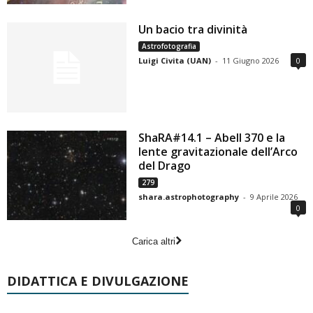
Un bacio tra divinità
Astrofotografia
Luigi Civita (UAN)
-
11 Giugno 2026
0
ShaRA#14.1 – Abell 370 e la
lente gravitazionale dell’Arco
del Drago
279
shara.astrophotography
-
9 Aprile 2026
0
Carica altri
DIDATTICA E DIVULGAZIONE