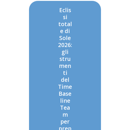
Eclis
si
total
e di
Sole
2026:
gli
stru
men
ti
del
Time
Base
line
Tea
m
per
prep