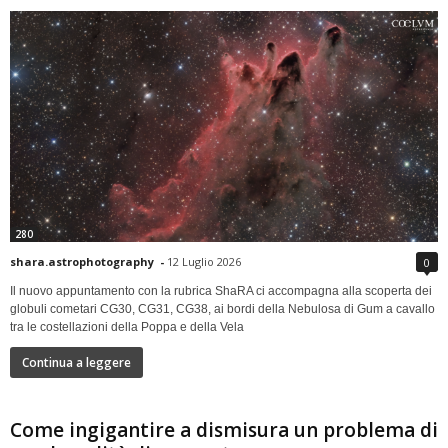
280
shara.astrophotography
-
12 Luglio 2026
0
Il nuovo appuntamento con la rubrica ShaRA ci accompagna alla scoperta dei
globuli cometari CG30, CG31, CG38, ai bordi della Nebulosa di Gum a cavallo
tra le costellazioni della Poppa e della Vela
Continua a leggere
Come ingigantire a dismisura un problema di