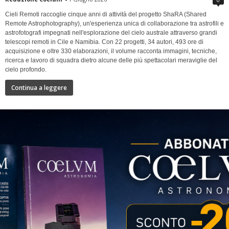
Cieli Remoti raccoglie cinque anni di attività del progetto ShaRA (Shared
Remote Astrophotography), un'esperienza unica di collaborazione tra astrofili e
astrofotografi impegnati nell'esplorazione del cielo australe attraverso grandi
telescopi remoti in Cile e Namibia. Con 22 progetti, 34 autori, 493 ore di
acquisizione e oltre 330 elaborazioni, il volume racconta immagini, tecniche,
ricerca e lavoro di squadra dietro alcune delle più spettacolari meraviglie del
cielo profondo.
Continua a leggere