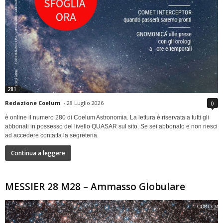
281
Redazione Coelum
-
28 Luglio 2026
0
è online il numero 280 di Coelum Astronomia. La lettura è riservata a tutti gli
abbonati in possesso del livello QUASAR sul sito. Se sei abbonato e non riesci
ad accedere contatta la segreteria.
Continua a leggere
MESSIER 28 M28 – Ammasso Globulare