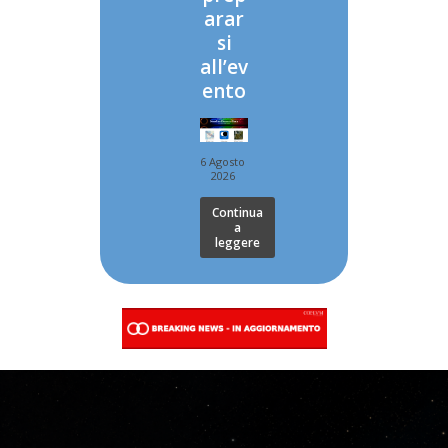
arar
si
all’ev
ento
6 Agosto
2026
Continua
a
leggere