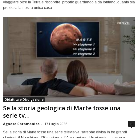
viaggiare oltre la Terra e riscoprire, proprio guardandola da lontano, quanto sia
preziosa la nostra unica casa
Didattica e Divulgazione
Se la storia geologica di Marte fosse una
serie tv…
Agnese Caramanico
-
17 Luglio 2026
0
Se la storia di Marte fosse una serie televisiva, sarebbe divisa in tre grandi
stagioni: il Noachiano, l’Esperiano e l’Amazoniano. Un viaggio attraverso