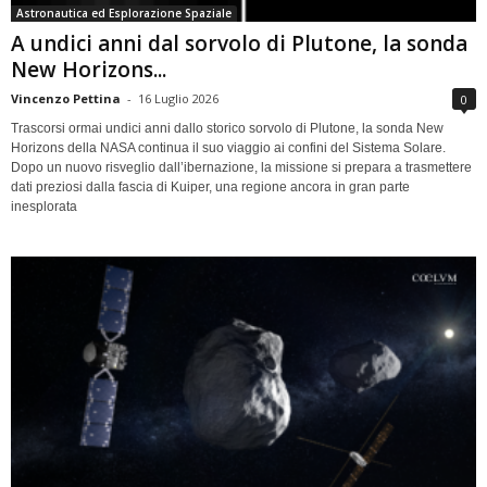
Astronautica ed Esplorazione Spaziale
A undici anni dal sorvolo di Plutone, la sonda
New Horizons...
Vincenzo Pettina
-
16 Luglio 2026
0
Trascorsi ormai undici anni dallo storico sorvolo di Plutone, la sonda New
Horizons della NASA continua il suo viaggio ai confini del Sistema Solare.
Dopo un nuovo risveglio dall’ibernazione, la missione si prepara a trasmettere
dati preziosi dalla fascia di Kuiper, una regione ancora in gran parte
inesplorata