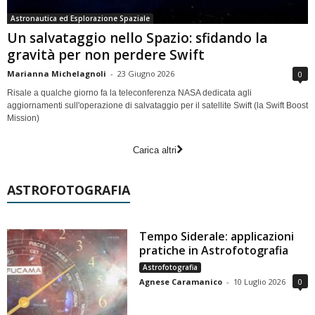
Astronautica ed Esplorazione Spaziale
Un salvataggio nello Spazio: sfidando la
gravità per non perdere Swift
Marianna Michelagnoli
-
23 Giugno 2026
0
Risale a qualche giorno fa la teleconferenza NASA dedicata agli
aggiornamenti sull'operazione di salvataggio per il satellite Swift (la Swift Boost
Mission)
Carica altri
ASTROFOTOGRAFIA
Tempo Siderale: applicazioni
pratiche in Astrofotografia
Astrofotografia
Agnese Caramanico
-
10 Luglio 2026
0