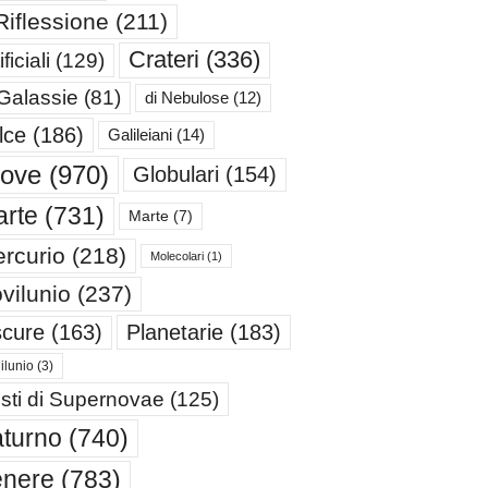
Riflessione
(211)
Crateri
(336)
ificiali
(129)
 Galassie
(81)
di Nebulose
(12)
lce
(186)
Galileiani
(14)
iove
(970)
Globulari
(154)
rte
(731)
Marte
(7)
rcurio
(218)
Molecolari
(1)
vilunio
(237)
cure
(163)
Planetarie
(183)
ilunio
(3)
sti di Supernovae
(125)
turno
(740)
enere
(783)