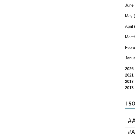
June 
May (
April 
March
Febru
Janua
2025 
2021 
2017 
2013 
I S
#
#A