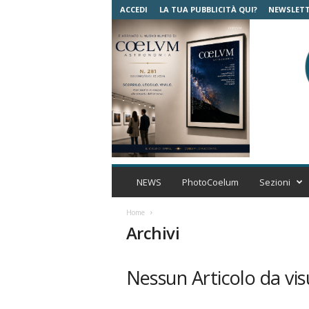
ACCEDI
LA TUA PUBBLICITÀ QUI?
NEWSLET
C
o
NEWS
PhotoCoelum
Sezioni
e
l
Home
u
Archivi
m
A
s
Nessun Articolo da vis
t
r
o