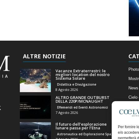
ALTRE NOTIZIE
CAT
Photo
Vacanze Extraterrestri: le
migliori location del nostro
Sistema Solare
Mostr
Didattica e Divulgazione
News 
8 Agosto 2026
ALTRO GRANDE OUTBURST
Cielo
DELLA 220P/MCNAUGHT
Astro
Effemeridi ed Eventi Astronomici
7 Agosto 2026
Artico
Il futuro dell’esplorazione
Il Bl
Per fornire 
lunare passa per l’Etna
e/o accedere
Astronautica ed Esplorazione Spaziale
permetterà d