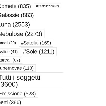
Comete
(835)
#Costellazioni
(2)
alassie
(883)
Luna
(2553)
Nebulose
(2273)
#Satelliti
(169)
aneti
(20)
#Sole
(1211)
yline
(41)
artrail
(67)
upernovae
(113)
utti i soggetti
13600)
Emissione
(523)
erti
(386)