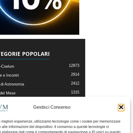
EGORIE POPOLARI
12873
-Coelum
2914
e e Incontri
2412
di Astronomia
1315
 del Mese
365
nomia, Astrofisica e Cosmologia
Gestisci Consenso
268
li e Risorse On-Line
192
og della Redazione
le migliori esperienze, utilizziamo tecnologie come i cookie per memorizzare
 alle informazioni del dispositivo. Il consenso a queste tecnologie ci
i elaborare dati come il comportamento di navigazione o ID unici su questo