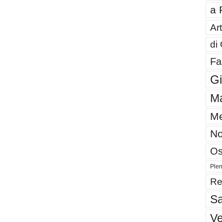
a 
Art
di
Fa
G
Ma
Me
No
Os
Plen
Re
Sa
V