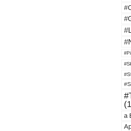
#
#G
#
#
#Pi
#Sk
#St
#S
#T
(
a 
Ap