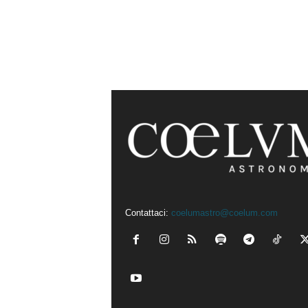
Contattaci:
coelumastro@coelum.com