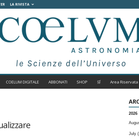
TER
LA RIVISTA
COELUM DIGITALE
ABBONATI
SHOP
🛒
Area Riservata
ARC
2026
ualizzare
Augus
July (