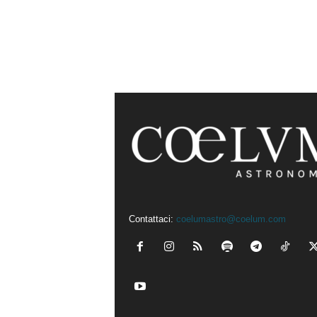
Contattaci:
coelumastro@coelum.com