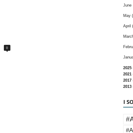
June 
May (
April 
March
Febru
0
Janua
2025 
2021 
2017 
2013 
I S
#
#A