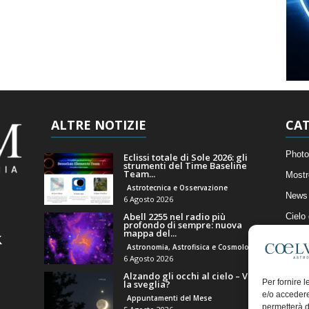
ALTRE NOTIZIE
CAT
Photo
Eclissi totale di Sole 2026: gli
strumenti del Time Baseline
Team...
Mostr
Astrotecnica e Osservazione
News 
6 Agosto 2026
Abell 2255 nel radio più
Cielo
profondo di sempre: nuova
mappa del...
Astro
Astronomia, Astrofisica e Cosmologia
Artico
6 Agosto 2026
Alzando gli occhi al cielo – Vale
Il Bl
Per fornire 
la sveglia?
e/o accedere
Appuntamenti del Mese
permetterà d