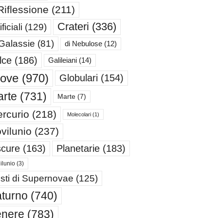
Riflessione
(211)
Crateri
(336)
ificiali
(129)
 Galassie
(81)
di Nebulose
(12)
lce
(186)
Galileiani
(14)
iove
(970)
Globulari
(154)
rte
(731)
Marte
(7)
rcurio
(218)
Molecolari
(1)
vilunio
(237)
cure
(163)
Planetarie
(183)
ilunio
(3)
sti di Supernovae
(125)
turno
(740)
enere
(783)