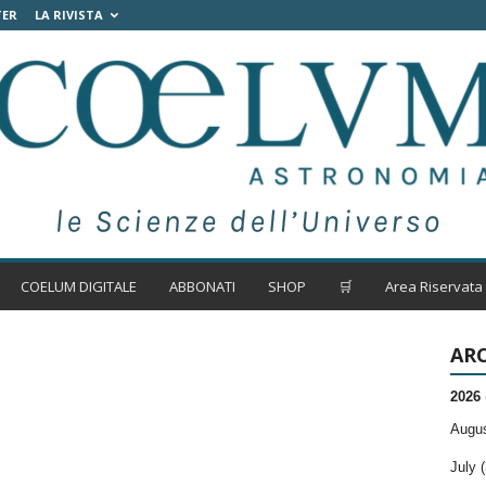
TER
LA RIVISTA
COELUM DIGITALE
ABBONATI
SHOP
🛒
Area Riservata
ARC
2026
Augus
July (