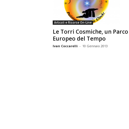
n
o
m
Articoli e Risorse On-Line
i
Le Torri Cosmiche, un Parco
a
Europeo del Tempo
Ivan Coccarelli
-
10 Gennaio 2013