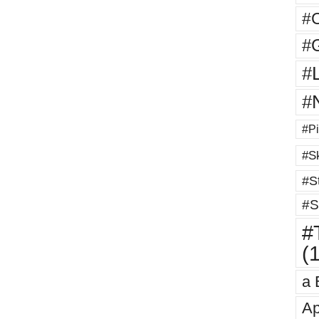
#
#G
#
#
#Pi
#Sk
#St
#S
#T
(
a 
Ap