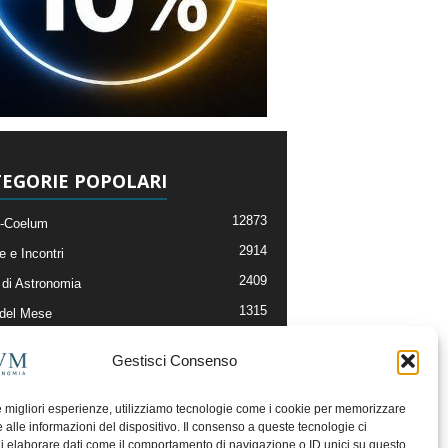
EGORIE POPOLARI
12873
-Coelum
2914
e e Incontri
2409
di Astronomia
1315
 del Mese
365
nomia, Astrofisica e Cosmologia
Gestisci Consenso
268
li e Risorse On-Line
192
og della Redazione
le migliori esperienze, utilizziamo tecnologie come i cookie per memorizzare
 alle informazioni del dispositivo. Il consenso a queste tecnologie ci
i elaborare dati come il comportamento di navigazione o ID unici su questo