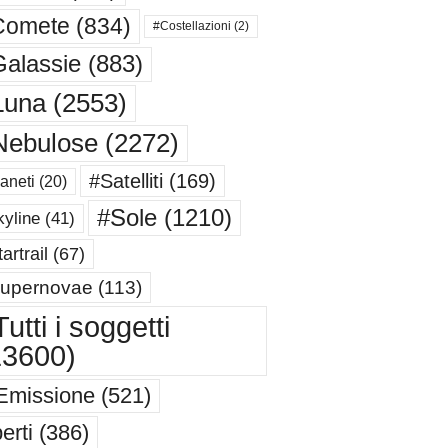
Comete
(834)
#Costellazioni
(2)
alassie
(883)
Luna
(2553)
Nebulose
(2272)
#Satelliti
(169)
aneti
(20)
#Sole
(1210)
yline
(41)
artrail
(67)
upernovae
(113)
utti i soggetti
13600)
Emissione
(521)
erti
(386)