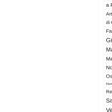
a 
Art
di
Fa
G
Ma
Me
No
Os
Plen
Re
Sa
V