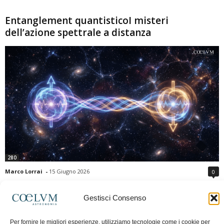
Entanglement quantisticoI misteri
dell’azione spettrale a distanza
280
Marco Lorrai
-
15 Giugno 2026
0
L'entanglement quantistico è uno dei fenomeni più sorprendenti della fisica
moderna: due particelle possono mostrare correlazioni che sembrano ignorare
Gestisci Consenso
la distanza che le separa. Gli esperimenti e i teoremi di Bell hanno escluso le
semplici spiegazioni basate su "variabili nascoste" locali, confermando le
Per fornire le migliori esperienze, utilizziamo tecnologie come i cookie per
previsioni della meccanica quantistica. Nonostante ciò, l'entanglement non