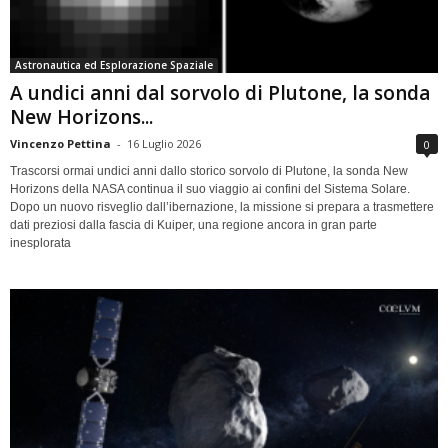
Astronautica ed Esplorazione Spaziale
A undici anni dal sorvolo di Plutone, la sonda
New Horizons...
Vincenzo Pettina
-
16 Luglio 2026
0
Trascorsi ormai undici anni dallo storico sorvolo di Plutone, la sonda New
Horizons della NASA continua il suo viaggio ai confini del Sistema Solare.
Dopo un nuovo risveglio dall’ibernazione, la missione si prepara a trasmettere
dati preziosi dalla fascia di Kuiper, una regione ancora in gran parte
inesplorata