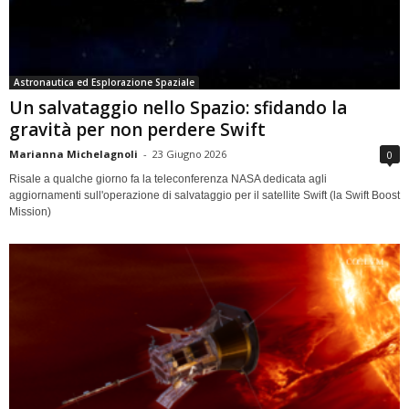
Astronautica ed Esplorazione Spaziale
Un salvataggio nello Spazio: sfidando la
gravità per non perdere Swift
Marianna Michelagnoli
-
23 Giugno 2026
0
Risale a qualche giorno fa la teleconferenza NASA dedicata agli
aggiornamenti sull'operazione di salvataggio per il satellite Swift (la Swift Boost
Mission)