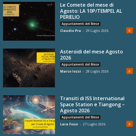
Le Comete del mese di
Agosto: LA 10P/TEMPEL AL
PERIELIO
Appuntamenti del Mese
Claudio Pra
-
29 Luglio 2026
0
Asteroidi del mese Agosto
2026
Appuntamenti del Mese
Marco Iozzi
-
28 Luglio 2026
0
Transiti di ISS International
Space Station e Tiangong –
Agosto 2026
Appuntamenti del Mese
Lara Fossi
-
27 Luglio 2026
0