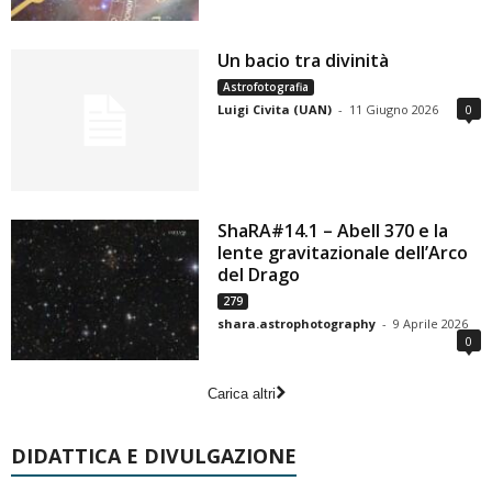
Un bacio tra divinità
Astrofotografia
Luigi Civita (UAN)
-
11 Giugno 2026
0
ShaRA#14.1 – Abell 370 e la
lente gravitazionale dell’Arco
del Drago
279
shara.astrophotography
-
9 Aprile 2026
0
Carica altri
DIDATTICA E DIVULGAZIONE