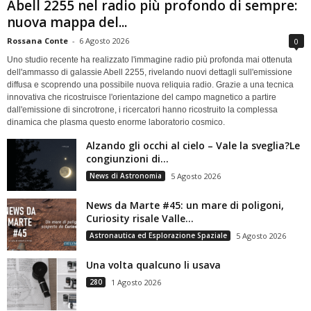
Abell 2255 nel radio più profondo di sempre:
nuova mappa del...
Rossana Conte
-
6 Agosto 2026
0
Uno studio recente ha realizzato l'immagine radio più profonda mai ottenuta
dell'ammasso di galassie Abell 2255, rivelando nuovi dettagli sull'emissione
diffusa e scoprendo una possibile nuova reliquia radio. Grazie a una tecnica
innovativa che ricostruisce l'orientazione del campo magnetico a partire
dall'emissione di sincrotrone, i ricercatori hanno ricostruito la complessa
dinamica che plasma questo enorme laboratorio cosmico.
Alzando gli occhi al cielo – Vale la sveglia?Le
congiunzioni di...
News di Astronomia
5 Agosto 2026
News da Marte #45: un mare di poligoni,
Curiosity risale Valle...
Astronautica ed Esplorazione Spaziale
5 Agosto 2026
Una volta qualcuno li usava
280
1 Agosto 2026