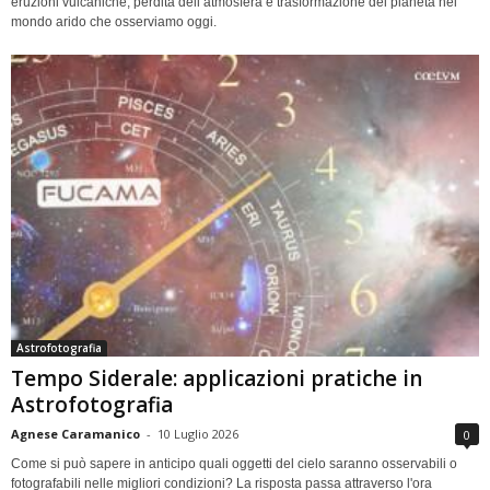
eruzioni vulcaniche, perdita dell’atmosfera e trasformazione del pianeta nel
mondo arido che osserviamo oggi.
Astrofotografia
Tempo Siderale: applicazioni pratiche in
Astrofotografia
Agnese Caramanico
-
10 Luglio 2026
0
Come si può sapere in anticipo quali oggetti del cielo saranno osservabili o
fotografabili nelle migliori condizioni? La risposta passa attraverso l'ora