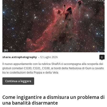
280
shara.astrophotography
-
12 Luglio 2026
0
Il nuovo appuntamento con la rubrica ShaRA ci accompagna alla scoperta dei
globuli cometari CG30, CG31, CG38, ai bordi della Nebulosa di Gum a cavallo
tra le costellazioni della Poppa e della Vela
Continua a leggere
Come ingigantire a dismisura un problema di
una banalità disarmante