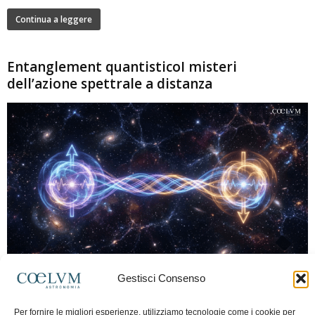
Continua a leggere
Entanglement quantisticoI misteri
dell’azione spettrale a distanza
280
Gestisci Consenso
Marco Lorrai
-
15 Giugno 2026
0
L'entanglement quantistico è uno dei fenomeni più sorprendenti della fisica
Per fornire le migliori esperienze, utilizziamo tecnologie come i cookie per
moderna: due particelle possono mostrare correlazioni che sembrano ignorare