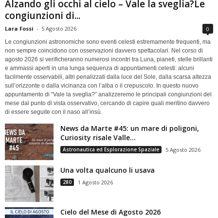
Alzando gli occhi al cielo – Vale la sveglia?Le
congiunzioni di...
Lara Fossi
-
5 Agosto 2026
0
Le congiunzioni astronomiche sono eventi celesti estremamente frequenti, ma
non sempre coincidono con osservazioni davvero spettacolari. Nel corso di
agosto 2026 si verificheranno numerosi incontri tra Luna, pianeti, stelle brillanti
e ammassi aperti in una lunga sequenza di appuntamenti celesti: alcuni
facilmente osservabili, altri penalizzati dalla luce del Sole, dalla scarsa altezza
sull’orizzonte o dalla vicinanza con l’alba o il crepuscolo. In questo nuovo
appuntamento di “Vale la sveglia?” analizzeremo le principali congiunzioni del
mese dal punto di vista osservativo, cercando di capire quali meritino davvero
di essere seguite con il naso all’insù.
News da Marte #45: un mare di poligoni,
Curiosity risale Valle...
Astronautica ed Esplorazione Spaziale
5 Agosto 2026
Una volta qualcuno li usava
280
1 Agosto 2026
Cielo del Mese di Agosto 2026