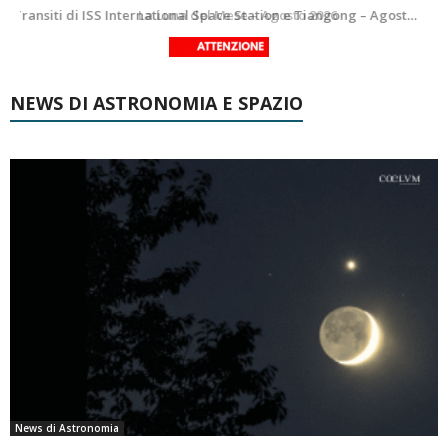
Le costellazioni di Agosto 2026: Delfino
La Luna del Mese – Agosto 2026
NEWS DI ASTRONOMIA E SPAZIO
News di Astronomia