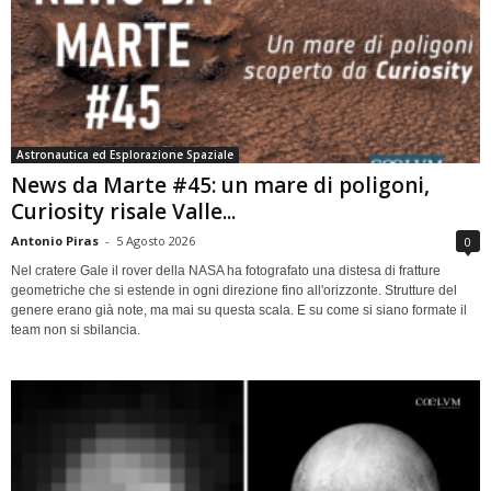
Astronautica ed Esplorazione Spaziale
News da Marte #45: un mare di poligoni,
Curiosity risale Valle...
Antonio Piras
-
5 Agosto 2026
0
Nel cratere Gale il rover della NASA ha fotografato una distesa di fratture
geometriche che si estende in ogni direzione fino all'orizzonte. Strutture del
genere erano già note, ma mai su questa scala. E su come si siano formate il
team non si sbilancia.