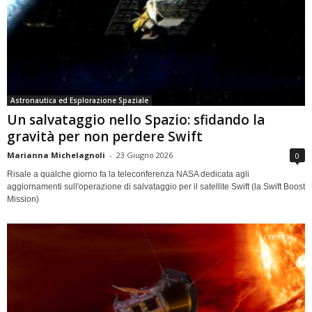
Astronautica ed Esplorazione Spaziale
Un salvataggio nello Spazio: sfidando la
gravità per non perdere Swift
Marianna Michelagnoli
-
23 Giugno 2026
0
Risale a qualche giorno fa la teleconferenza NASA dedicata agli
aggiornamenti sull'operazione di salvataggio per il satellite Swift (la Swift Boost
Mission)