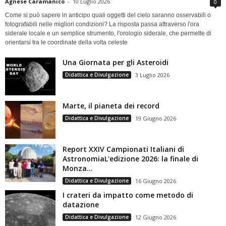
Agnese Caramanico
-
10 Luglio 2026
0
Come si può sapere in anticipo quali oggetti del cielo saranno osservabili o
fotografabili nelle migliori condizioni? La risposta passa attraverso l'ora
siderale locale e un semplice strumento, l'orologio siderale, che permette di
orientarsi tra le coordinate della volta celeste
Una Giornata per gli Asteroidi
Didattica e Divulgazione
3 Luglio 2026
Marte, il pianeta dei record
Didattica e Divulgazione
19 Giugno 2026
Report XXIV Campionati Italiani di
AstronomiaL'edizione 2026: la finale di
Monza...
Didattica e Divulgazione
16 Giugno 2026
I crateri da impatto come metodo di
datazione
Didattica e Divulgazione
12 Giugno 2026