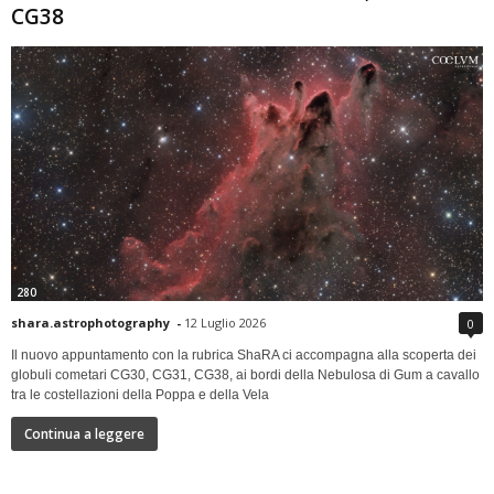
CG38
280
shara.astrophotography
-
12 Luglio 2026
0
Il nuovo appuntamento con la rubrica ShaRA ci accompagna alla scoperta dei
globuli cometari CG30, CG31, CG38, ai bordi della Nebulosa di Gum a cavallo
tra le costellazioni della Poppa e della Vela
Continua a leggere