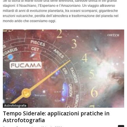
Se la storia di Marte fosse una serie televisiva, sarebbe divisa in tre grandi
stagioni: il Noachiano, l’Esperiano e l’Amazoniano. Un viaggio attraverso
miliardi di anni di evoluzione planetaria, tra oceani scomparsi, gigantesche
eruzioni vulcaniche, perdita dell’atmosfera e trasformazione del pianeta nel
mondo arido che osserviamo oggi.
Astrofotografia
Tempo Siderale: applicazioni pratiche in
Astrofotografia