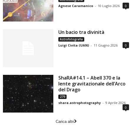
Agnese Caramanico
-
10 Luglio 2026
0
Un bacio tra divinità
Astrofotografia
Luigi Civita (UAN)
-
11 Giugno 2026
0
ShaRA#14.1 – Abell 370 e la
lente gravitazionale dell’Arco
del Drago
279
shara.astrophotography
-
9 Aprile 2026
0
Carica altri