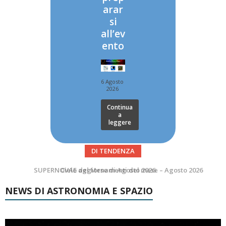
arar
si
all’ev
ento
6 Agosto
2026
Continua
a
leggere
DI TENDENZA
SUPERNOVAE aggiornamenti del mese – Agosto 2026
Le Comete del mese di Agosto: LA 10P/TEMPEL AL PERIELIO
NEWS DI ASTRONOMIA E SPAZIO