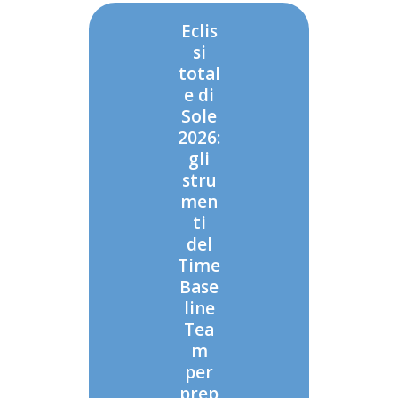
Eclis
si
total
e di
Sole
2026:
gli
stru
men
ti
del
Time
Base
line
Tea
m
per
prep