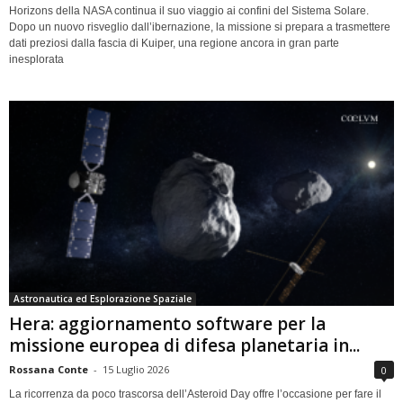
Horizons della NASA continua il suo viaggio ai confini del Sistema Solare.
Dopo un nuovo risveglio dall’ibernazione, la missione si prepara a trasmettere
dati preziosi dalla fascia di Kuiper, una regione ancora in gran parte
inesplorata
Astronautica ed Esplorazione Spaziale
Hera: aggiornamento software per la
missione europea di difesa planetaria in...
Rossana Conte
-
15 Luglio 2026
0
La ricorrenza da poco trascorsa dell’Asteroid Day offre l’occasione per fare il