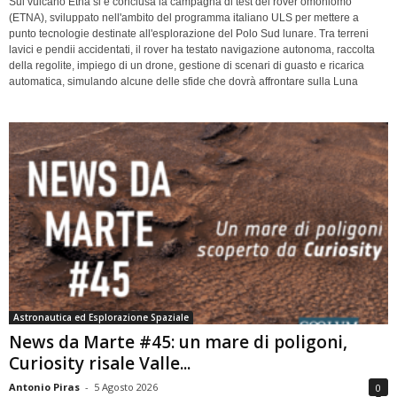
Sul vulcano Etna si è conclusa la campagna di test del rover omoniomo
(ETNA), sviluppato nell'ambito del programma italiano ULS per mettere a
punto tecnologie destinate all'esplorazione del Polo Sud lunare. Tra terreni
lavici e pendii accidentati, il rover ha testato navigazione autonoma, raccolta
della regolite, impiego di un drone, gestione di scenari di guasto e ricarica
automatica, simulando alcune delle sfide che dovrà affrontare sulla Luna
Astronautica ed Esplorazione Spaziale
News da Marte #45: un mare di poligoni,
Curiosity risale Valle...
Antonio Piras
-
5 Agosto 2026
0