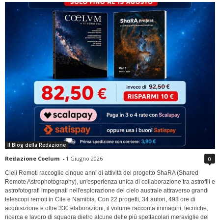
Il Blog della Redazione
Redazione Coelum
-
1 Giugno 2026
0
Cieli Remoti raccoglie cinque anni di attività del progetto ShaRA (Shared
Remote Astrophotography), un'esperienza unica di collaborazione tra astrofili e
astrofotografi impegnati nell'esplorazione del cielo australe attraverso grandi
telescopi remoti in Cile e Namibia. Con 22 progetti, 34 autori, 493 ore di
acquisizione e oltre 330 elaborazioni, il volume racconta immagini, tecniche,
ricerca e lavoro di squadra dietro alcune delle più spettacolari meraviglie del