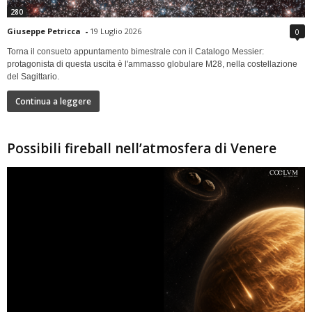
280
Giuseppe Petricca
-
19 Luglio 2026
0
Torna il consueto appuntamento bimestrale con il Catalogo Messier:
protagonista di questa uscita è l'ammasso globulare M28, nella costellazione
del Sagittario.
Continua a leggere
Possibili fireball nell’atmosfera di Venere