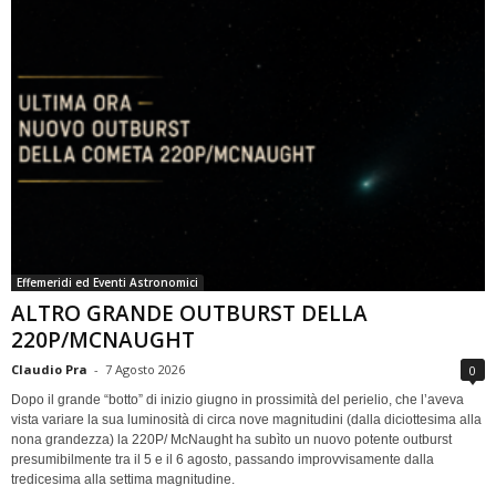
Effemeridi ed Eventi Astronomici
ALTRO GRANDE OUTBURST DELLA
220P/MCNAUGHT
Claudio Pra
-
7 Agosto 2026
0
Dopo il grande “botto” di inizio giugno in prossimità del perielio, che l’aveva
vista variare la sua luminosità di circa nove magnitudini (dalla diciottesima alla
nona grandezza) la 220P/ McNaught ha subìto un nuovo potente outburst
presumibilmente tra il 5 e il 6 agosto, passando improvvisamente dalla
tredicesima alla settima magnitudine.