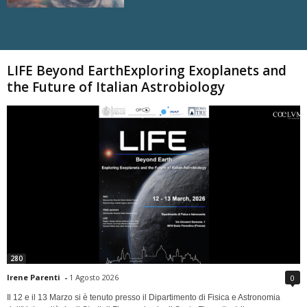
Carica altri
LIFE Beyond EarthExploring Exoplanets and
the Future of Italian Astrobiology
280
Irene Parenti
-
1 Agosto 2026
0
Il 12 e il 13 Marzo si è tenuto presso il Dipartimento di Fisica e Astronomia