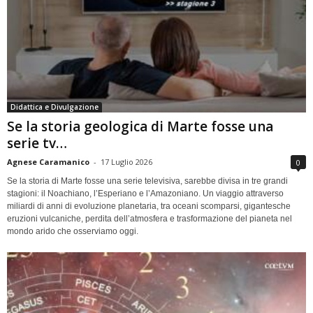
Didattica e Divulgazione
Se la storia geologica di Marte fosse una
serie tv…
Agnese Caramanico
-
17 Luglio 2026
0
Se la storia di Marte fosse una serie televisiva, sarebbe divisa in tre grandi
stagioni: il Noachiano, l’Esperiano e l’Amazoniano. Un viaggio attraverso
miliardi di anni di evoluzione planetaria, tra oceani scomparsi, gigantesche
eruzioni vulcaniche, perdita dell’atmosfera e trasformazione del pianeta nel
mondo arido che osserviamo oggi.