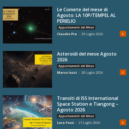
Le Comete del mese di
Agosto: LA 10P/TEMPEL AL
PERIELIO
Appuntamenti del Mese
Claudio Pra
-
29 Luglio 2026
0
Asteroidi del mese Agosto
2026
Appuntamenti del Mese
Marco Iozzi
-
28 Luglio 2026
0
Transiti di ISS International
Space Station e Tiangong –
Agosto 2026
Appuntamenti del Mese
Lara Fossi
-
27 Luglio 2026
0