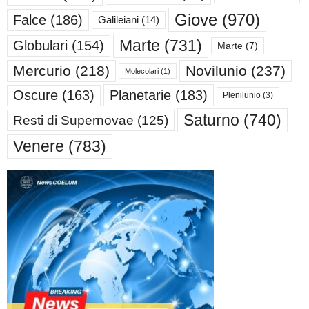
Giove
(970)
Falce
(186)
Galileiani
(14)
Marte
(731)
Globulari
(154)
Marte
(7)
Mercurio
(218)
Novilunio
(237)
Molecolari
(1)
Oscure
(163)
Planetarie
(183)
Plenilunio
(3)
Saturno
(740)
Resti di Supernovae
(125)
Venere
(783)