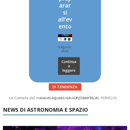
arar
si
all’ev
ento
6 Agosto
2026
Continua
a
leggere
DI TENDENZA
Asteroidi del mese Agosto 2026
Transiti di ISS International Space Station e Tiangong – Agosto 2026
NEWS DI ASTRONOMIA E SPAZIO