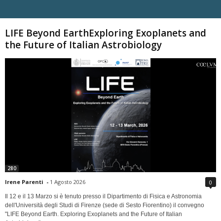
Carica altri
LIFE Beyond EarthExploring Exoplanets and
the Future of Italian Astrobiology
280
Irene Parenti
-
1 Agosto 2026
0
Il 12 e il 13 Marzo si è tenuto presso il Dipartimento di Fisica e Astronomia
dell'Università degli Studi di Firenze (sede di Sesto Fiorentino) il convegno
"LIFE Beyond Earth. Exploring Exoplanets and the Future of Italian