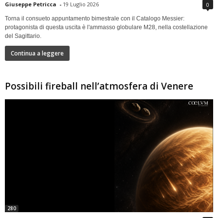
Giuseppe Petricca
-
19 Luglio 2026
0
Torna il consueto appuntamento bimestrale con il Catalogo Messier:
protagonista di questa uscita è l'ammasso globulare M28, nella costellazione
del Sagittario.
Continua a leggere
Possibili fireball nell’atmosfera di Venere
280