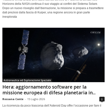
Horizons della NASA continua il suo viaggio ai confini del Sistema Solare.
Dopo un nuovo risveglio dall’ibernazione, la missione si prepara a trasmettere
dati preziosi dalla fascia di Kuiper, una regione ancora in gran parte
inesplorata
Astronautica ed Esplorazione Spaziale
Hera: aggiornamento software per la
missione europea di difesa planetaria in...
Rossana Conte
-
15 Luglio 2026
0
La ricorrenza da poco trascorsa dell’Asteroid Day offre l’occasione per fare il