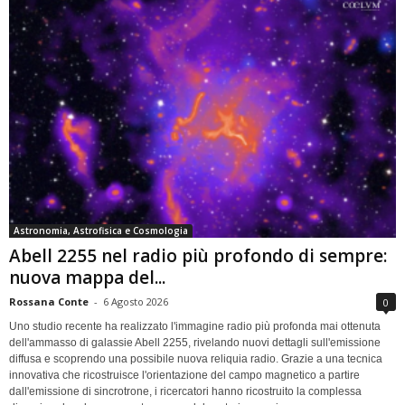
Astronomia, Astrofisica e Cosmologia
Abell 2255 nel radio più profondo di sempre:
nuova mappa del...
Rossana Conte
-
6 Agosto 2026
0
Uno studio recente ha realizzato l'immagine radio più profonda mai ottenuta
dell'ammasso di galassie Abell 2255, rivelando nuovi dettagli sull'emissione
diffusa e scoprendo una possibile nuova reliquia radio. Grazie a una tecnica
innovativa che ricostruisce l'orientazione del campo magnetico a partire
dall'emissione di sincrotrone, i ricercatori hanno ricostruito la complessa