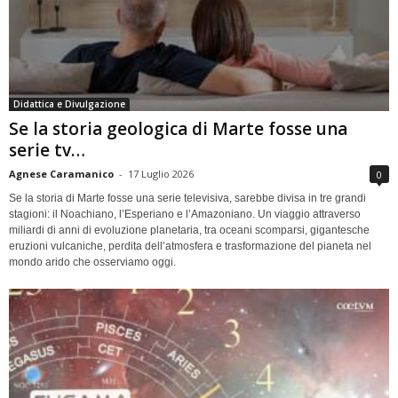
Didattica e Divulgazione
Se la storia geologica di Marte fosse una
serie tv…
Agnese Caramanico
-
17 Luglio 2026
0
Se la storia di Marte fosse una serie televisiva, sarebbe divisa in tre grandi
stagioni: il Noachiano, l’Esperiano e l’Amazoniano. Un viaggio attraverso
miliardi di anni di evoluzione planetaria, tra oceani scomparsi, gigantesche
eruzioni vulcaniche, perdita dell’atmosfera e trasformazione del pianeta nel
mondo arido che osserviamo oggi.