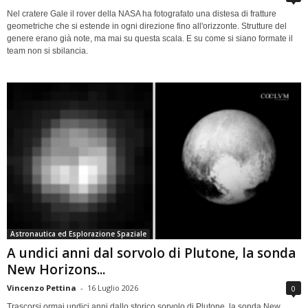
Nel cratere Gale il rover della NASA ha fotografato una distesa di fratture
geometriche che si estende in ogni direzione fino all'orizzonte. Strutture del
genere erano già note, ma mai su questa scala. E su come si siano formate il
team non si sbilancia.
Astronautica ed Esplorazione Spaziale
A undici anni dal sorvolo di Plutone, la sonda
New Horizons...
Vincenzo Pettina
-
16 Luglio 2026
0
Trascorsi ormai undici anni dallo storico sorvolo di Plutone, la sonda New