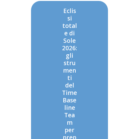
Eclis
si
total
e di
Sole
2026:
gli
stru
men
ti
del
Time
Base
line
Tea
m
per
prep