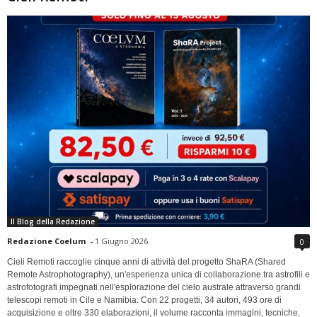
Il Blog della Redazione
Redazione Coelum
-
1 Giugno 2026
0
Cieli Remoti raccoglie cinque anni di attività del progetto ShaRA (Shared
Remote Astrophotography), un'esperienza unica di collaborazione tra astrofili e
astrofotografi impegnati nell'esplorazione del cielo australe attraverso grandi
telescopi remoti in Cile e Namibia. Con 22 progetti, 34 autori, 493 ore di
acquisizione e oltre 330 elaborazioni, il volume racconta immagini, tecniche,