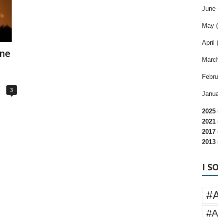
June 
May (
April 
one
March
Febru
3
Janua
2025 
2021 
2017 
2013 
I S
#
#A