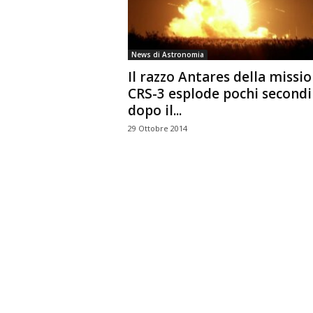
n
o
m
News di Astronomia
i
Il razzo Antares della missi
a
CRS-3 esplode pochi secondi
dopo il...
29 Ottobre 2014