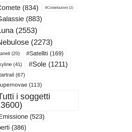
Comete
(834)
#Costellazioni
(2)
alassie
(883)
Luna
(2553)
Nebulose
(2273)
#Satelliti
(169)
aneti
(20)
#Sole
(1211)
yline
(41)
artrail
(67)
upernovae
(113)
utti i soggetti
13600)
Emissione
(523)
erti
(386)