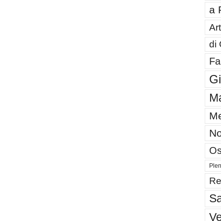
a 
Art
di
Fa
G
Ma
Me
No
Os
Plen
Re
Sa
V