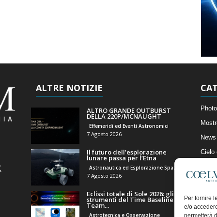
ALTRE NOTIZIE
CAT
Photo
ALTRO GRANDE OUTBURST
DELLA 220P/MCNAUGHT
Mostr
Effemeridi ed Eventi Astronomici
7 Agosto 2026
News 
Il futuro dell’esplorazione
Cielo
lunare passa per l’Etna
Astro
Astronautica ed Esplorazione Spaziale
7 Agosto 2026
Artico
Eclissi totale di Sole 2026: gli
Il Bl
Per fornire 
strumenti del Time Baseline
Team...
e/o accedere
Astrotecnica e Osservazione
permetterà d