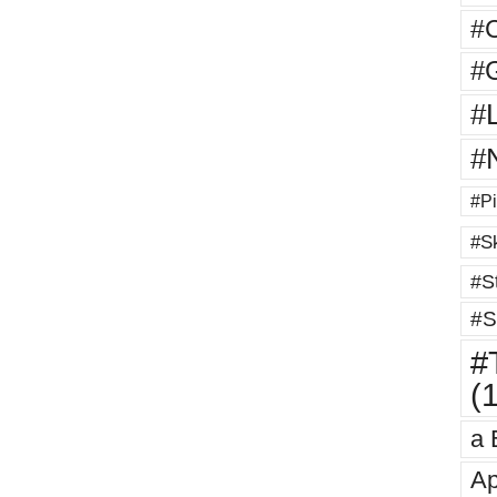
#
#G
#
#
#Pi
#Sk
#St
#S
#T
(
a 
Ap