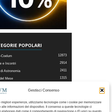
EGORIE POPOLARI
12873
-Coelum
2914
e e Incontri
2411
di Astronomia
1315
 del Mese
365
nomia, Astrofisica e Cosmologia
Gestisci Consenso
268
li e Risorse On-Line
192
og della Redazione
le migliori esperienze, utilizziamo tecnologie come i cookie per memorizzare
 alle informazioni del dispositivo. Il consenso a queste tecnologie ci
i elaborare dati come il comportamento di navigazione o ID unici su questo