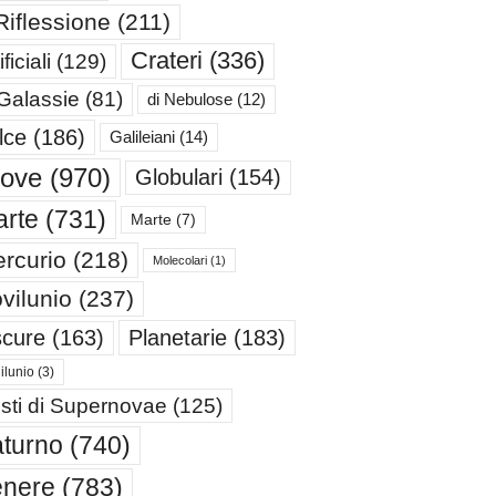
Riflessione
(211)
Crateri
(336)
ificiali
(129)
 Galassie
(81)
di Nebulose
(12)
lce
(186)
Galileiani
(14)
iove
(970)
Globulari
(154)
rte
(731)
Marte
(7)
rcurio
(218)
Molecolari
(1)
vilunio
(237)
cure
(163)
Planetarie
(183)
ilunio
(3)
sti di Supernovae
(125)
turno
(740)
enere
(783)