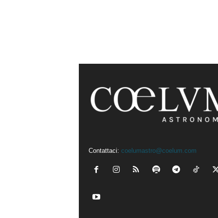
Contattaci:
coelumastro@coelum.com