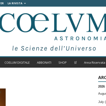
TER
LA RIVISTA
COELUM DIGITALE
ABBONATI
SHOP
🛒
Area Riservata
ARC
2026
Augus
July (