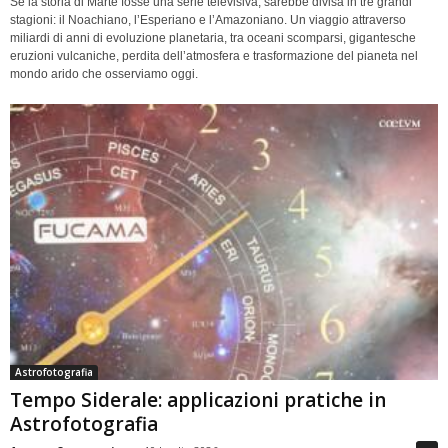
Se la storia di Marte fosse una serie televisiva, sarebbe divisa in tre grandi
stagioni: il Noachiano, l’Esperiano e l’Amazoniano. Un viaggio attraverso
miliardi di anni di evoluzione planetaria, tra oceani scomparsi, gigantesche
eruzioni vulcaniche, perdita dell’atmosfera e trasformazione del pianeta nel
mondo arido che osserviamo oggi.
Astrofotografia
Tempo Siderale: applicazioni pratiche in
Astrofotografia