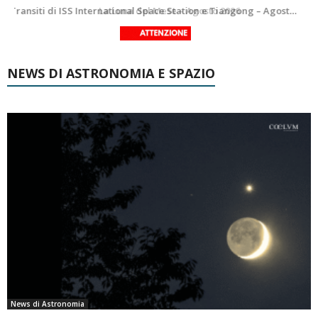
Le costellazioni di Agosto 2026: Delfino
La Luna del Mese – Agosto 2026
NEWS DI ASTRONOMIA E SPAZIO
News di Astronomia