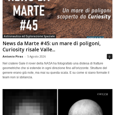
Astronautica ed Esplorazione Spaziale
News da Marte #45: un mare di poligoni,
Curiosity risale Valle...
Antonio Piras
-
5 Agosto 2026
0
Nel cratere Gale il rover della NASA ha fotografato una distesa di fratture
geometriche che si estende in ogni direzione fino all'orizzonte. Strutture del
genere erano già note, ma mai su questa scala. E su come si siano formate il
team non si sbilancia.