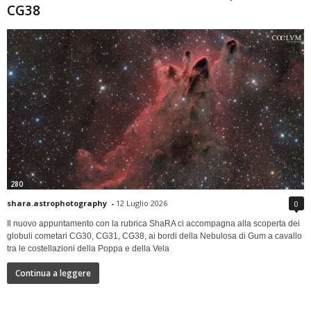
CG38
280
shara.astrophotography
-
12 Luglio 2026
0
Il nuovo appuntamento con la rubrica ShaRA ci accompagna alla scoperta dei
globuli cometari CG30, CG31, CG38, ai bordi della Nebulosa di Gum a cavallo
tra le costellazioni della Poppa e della Vela
Continua a leggere