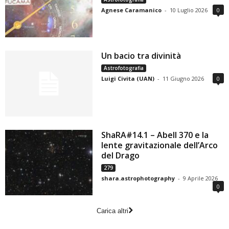
Agnese Caramanico
-
10 Luglio 2026
0
Un bacio tra divinità
Astrofotografia
Luigi Civita (UAN)
-
11 Giugno 2026
0
ShaRA#14.1 – Abell 370 e la
lente gravitazionale dell’Arco
del Drago
279
shara.astrophotography
-
9 Aprile 2026
0
Carica altri