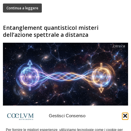
Continua a leggere
Entanglement quantisticoI misteri
dell’azione spettrale a distanza
280
Gestisci Consenso
Marco Lorrai
-
15 Giugno 2026
0
L'entanglement quantistico è uno dei fenomeni più sorprendenti della fisica
Per fornire le migliori esperienze, utilizziamo tecnologie come i cookie per
moderna: due particelle possono mostrare correlazioni che sembrano ignorare