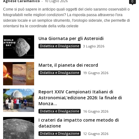
Agnese Caramanico
-
10 Luglio 2026
0
Come si può sapere in anticipo quali oggetti del cielo saranno osservabili o
fotografabili nelle migliori condizioni? La risposta passa attraverso l'ora
siderale locale e un semplice strumento, l'orologio siderale, che permette di
orientarsi tra le coordinate della volta celeste
Una Giornata per gli Asteroidi
Didattica e Divulgazione
3 Luglio 2026
Marte, il pianeta dei record
Didattica e Divulgazione
19 Giugno 2026
Report XXIV Campionati Italiani di
AstronomiaL'edizione 2026: la finale di
Monza...
Didattica e Divulgazione
16 Giugno 2026
I crateri da impatto come metodo di
datazione
Didattica e Divulgazione
12 Giugno 2026