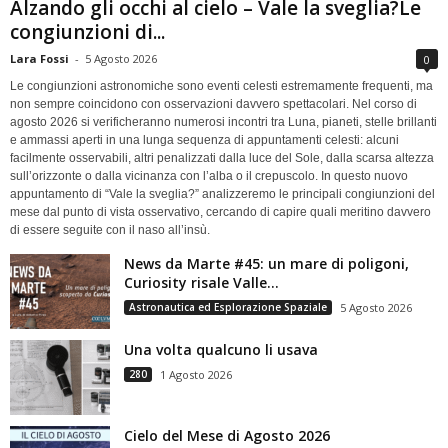
Alzando gli occhi al cielo – Vale la sveglia?Le
congiunzioni di...
Lara Fossi
-
5 Agosto 2026
0
Le congiunzioni astronomiche sono eventi celesti estremamente frequenti, ma
non sempre coincidono con osservazioni davvero spettacolari. Nel corso di
agosto 2026 si verificheranno numerosi incontri tra Luna, pianeti, stelle brillanti
e ammassi aperti in una lunga sequenza di appuntamenti celesti: alcuni
facilmente osservabili, altri penalizzati dalla luce del Sole, dalla scarsa altezza
sull’orizzonte o dalla vicinanza con l’alba o il crepuscolo. In questo nuovo
appuntamento di “Vale la sveglia?” analizzeremo le principali congiunzioni del
mese dal punto di vista osservativo, cercando di capire quali meritino davvero
di essere seguite con il naso all’insù.
News da Marte #45: un mare di poligoni,
Curiosity risale Valle...
Astronautica ed Esplorazione Spaziale
5 Agosto 2026
Una volta qualcuno li usava
280
1 Agosto 2026
Cielo del Mese di Agosto 2026