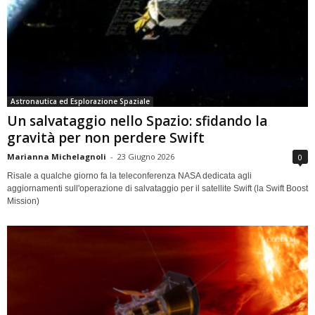
Astronautica ed Esplorazione Spaziale
Un salvataggio nello Spazio: sfidando la
gravità per non perdere Swift
Marianna Michelagnoli
-
23 Giugno 2026
0
Risale a qualche giorno fa la teleconferenza NASA dedicata agli
aggiornamenti sull'operazione di salvataggio per il satellite Swift (la Swift Boost
Mission)