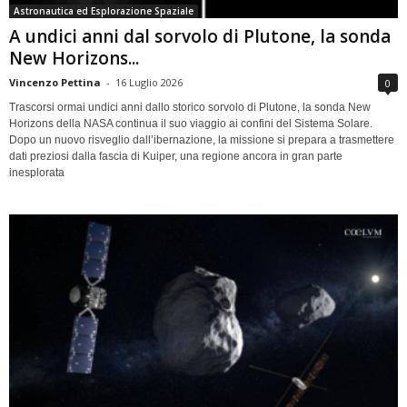
Astronautica ed Esplorazione Spaziale
A undici anni dal sorvolo di Plutone, la sonda
New Horizons...
Vincenzo Pettina
-
16 Luglio 2026
0
Trascorsi ormai undici anni dallo storico sorvolo di Plutone, la sonda New
Horizons della NASA continua il suo viaggio ai confini del Sistema Solare.
Dopo un nuovo risveglio dall’ibernazione, la missione si prepara a trasmettere
dati preziosi dalla fascia di Kuiper, una regione ancora in gran parte
inesplorata