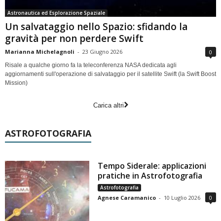
Astronautica ed Esplorazione Spaziale
Un salvataggio nello Spazio: sfidando la
gravità per non perdere Swift
Marianna Michelagnoli
-
23 Giugno 2026
0
Risale a qualche giorno fa la teleconferenza NASA dedicata agli
aggiornamenti sull'operazione di salvataggio per il satellite Swift (la Swift Boost
Mission)
Carica altri
ASTROFOTOGRAFIA
Tempo Siderale: applicazioni
pratiche in Astrofotografia
Astrofotografia
Agnese Caramanico
-
10 Luglio 2026
0