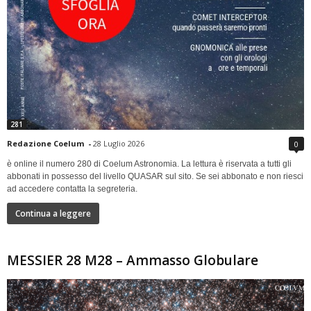
281
Redazione Coelum
-
28 Luglio 2026
0
è online il numero 280 di Coelum Astronomia. La lettura è riservata a tutti gli
abbonati in possesso del livello QUASAR sul sito. Se sei abbonato e non riesci
ad accedere contatta la segreteria.
Continua a leggere
MESSIER 28 M28 – Ammasso Globulare