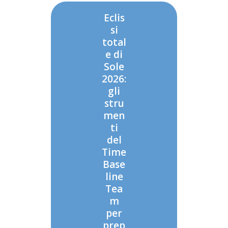
Eclis
si
total
e di
Sole
2026:
gli
stru
men
ti
del
Time
Base
line
Tea
m
per
prep