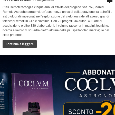
Cieli Remoti raccoglie cinque anni di attività del progetto ShaRA (Shared
Remote Astrophotography), un'esperienza unica di collaborazione tra astrofili e
astrofotografi impegnati nell'esplorazione del cielo australe attraverso grandi
telescopi remoti in Cile e Namibia. Con 22 progetti, 34 autori, 493 ore di
acquisizione e oltre 330 elaborazioni, il volume racconta immagini, tecniche,
ricerca e lavoro di squadra dietro alcune delle più spettacolari meraviglie del
cielo profondo.
Continua a leggere