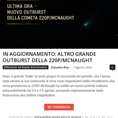
IN AGGIORNAMENTO: ALTRO GRANDE
OUTBURST DELLA 220P/MCNAUGHT
Claudio Pra
-
7 Agosto 2026
0
Effemeridi ed Eventi Astronomici
Dopo il grande “botto” di inizio giugno in prossimità del perielio, che l’aveva
vista variare la sua luminosità di circa nove magnitudini (dalla diciottesima alla
nona grandezza) la 220P/ McNaught ha subìto un nuovo potente outburst
presumibilmente tra il 5 e il 6 agosto, passando improvvisamente dalla
tredicesima alla settima magnitudine.
DI TENDENZA
Cielo del Mese di Agosto 2026
FIRENZE CAPITALE MONDIALE DELLO SPAZIO: AL VIA LA 46ª ASSEMBLEA SCIENTIFICA DEL COSPAR