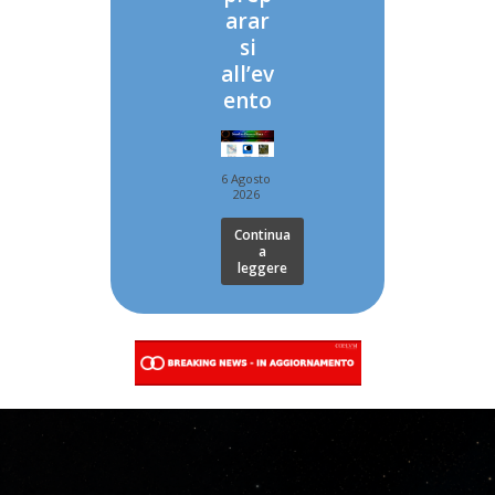
arar
si
all’ev
ento
6 Agosto
2026
Continua
a
leggere