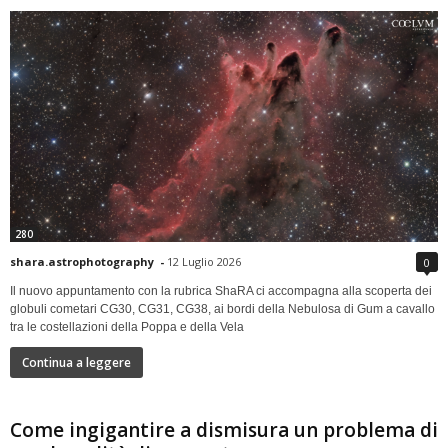
280
shara.astrophotography
-
12 Luglio 2026
0
Il nuovo appuntamento con la rubrica ShaRA ci accompagna alla scoperta dei
globuli cometari CG30, CG31, CG38, ai bordi della Nebulosa di Gum a cavallo
tra le costellazioni della Poppa e della Vela
Continua a leggere
Come ingigantire a dismisura un problema di