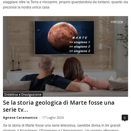
viaggiare oltre la Terra e riscoprire, proprio guardandola da lontano, quanto sia
preziosa la nostra unica casa
Didattica e Divulgazione
Se la storia geologica di Marte fosse una
serie tv…
Agnese Caramanico
-
17 Luglio 2026
0
Se la storia di Marte fosse una serie televisiva, sarebbe divisa in tre grandi
stagioni: il Noachiano, l’Esperiano e l’Amazoniano. Un viaggio attraverso