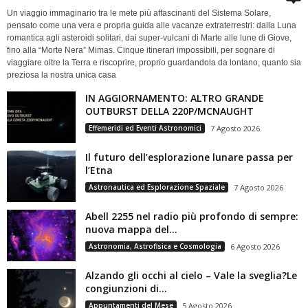
Un viaggio immaginario tra le mete più affascinanti del Sistema Solare,
pensato come una vera e propria guida alle vacanze extraterrestri: dalla Luna
romantica agli asteroidi solitari, dai super-vulcani di Marte alle lune di Giove,
fino alla “Morte Nera” Mimas. Cinque itinerari impossibili, per sognare di
viaggiare oltre la Terra e riscoprire, proprio guardandola da lontano, quanto sia
preziosa la nostra unica casa
IN AGGIORNAMENTO: ALTRO GRANDE
OUTBURST DELLA 220P/MCNAUGHT
Effemeridi ed Eventi Astronomici
7 Agosto 2026
Il futuro dell’esplorazione lunare passa per
l’Etna
Astronautica ed Esplorazione Spaziale
7 Agosto 2026
Abell 2255 nel radio più profondo di sempre:
nuova mappa del...
Astronomia, Astrofisica e Cosmologia
6 Agosto 2026
Alzando gli occhi al cielo – Vale la sveglia?Le
congiunzioni di...
Appuntamenti del Mese
5 Agosto 2026