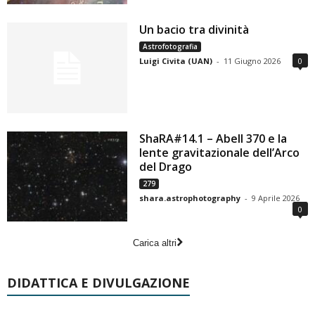
Un bacio tra divinità
Astrofotografia
Luigi Civita (UAN)
-
11 Giugno 2026
0
ShaRA#14.1 – Abell 370 e la
lente gravitazionale dell’Arco
del Drago
279
shara.astrophotography
-
9 Aprile 2026
0
Carica altri
DIDATTICA E DIVULGAZIONE