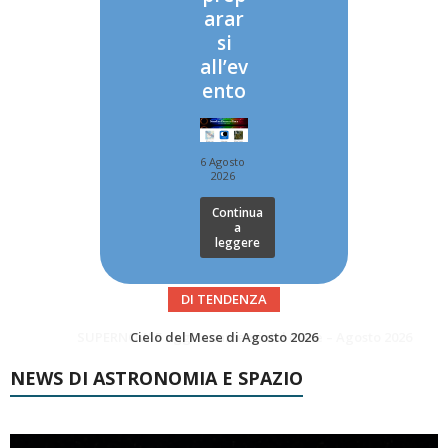
arar
si
all’ev
ento
6 Agosto
2026
Continua
a
leggere
DI TENDENZA
SUPERNOVAE aggiornamenti del mese – Agosto 2026
Le Comete del mese di Agosto: LA 10P/TEMPEL AL PERIELIO
NEWS DI ASTRONOMIA E SPAZIO