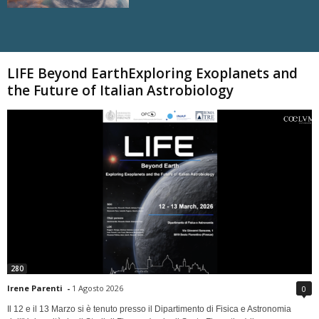
Carica altri
LIFE Beyond EarthExploring Exoplanets and
the Future of Italian Astrobiology
280
Irene Parenti
-
1 Agosto 2026
0
Il 12 e il 13 Marzo si è tenuto presso il Dipartimento di Fisica e Astronomia