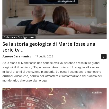
Didattica e Divulgazione
Se la storia geologica di Marte fosse una
serie tv…
Agnese Caramanico
-
17 Luglio 2026
0
Se la storia di Marte fosse una serie televisiva, sarebbe divisa in tre grandi
stagioni: il Noachiano, l’Esperiano e l’Amazoniano. Un viaggio attraverso
miliardi di anni di evoluzione planetaria, tra oceani scomparsi, gigantesche
eruzioni vulcaniche, perdita dell’atmosfera e trasformazione del pianeta nel
mondo arido che osserviamo oggi.