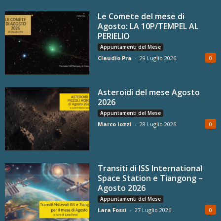
Le Comete del mese di
Agosto: LA 10P/TEMPEL AL
PERIELIO
Appuntamenti del Mese
Claudio Pra
-
29 Luglio 2026
0
Asteroidi del mese Agosto
2026
Appuntamenti del Mese
Marco Iozzi
-
28 Luglio 2026
0
Transiti di ISS International
Space Station e Tiangong –
Agosto 2026
Appuntamenti del Mese
Lara Fossi
-
27 Luglio 2026
0