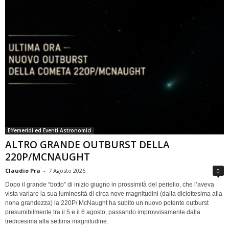
Effemeridi ed Eventi Astronomici
ALTRO GRANDE OUTBURST DELLA
220P/MCNAUGHT
Claudio Pra
-
7 Agosto 2026
0
Dopo il grande “botto” di inizio giugno in prossimità del perielio, che l’aveva
vista variare la sua luminosità di circa nove magnitudini (dalla diciottesima alla
nona grandezza) la 220P/ McNaught ha subìto un nuovo potente outburst
presumibilmente tra il 5 e il 6 agosto, passando improvvisamente dalla
tredicesima alla settima magnitudine.