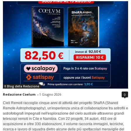
Il Blog della Redazione
Redazione Coelum
-
1 Giugno 2026
0
Cieli Remoti raccoglie cinque anni di attività del progetto ShaRA (Shared
Remote Astrophotography), un'esperienza unica di collaborazione tra astrofili e
astrofotografi impegnati nell'esplorazione del cielo australe attraverso grandi
telescopi remoti in Cile e Namibia. Con 22 progetti, 34 autori, 493 ore di
acquisizione e oltre 330 elaborazioni, il volume racconta immagini, tecniche,
ricerca e lavoro di squadra dietro alcune delle più spettacolari meraviglie del