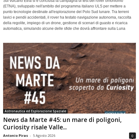
Sul vulcano Etna si è conclusa la campagna di test del rover omoniomo
(ETNA), sviluppato nell'ambito del programma italiano ULS per mettere a
punto tecnologie destinate all'esplorazione del Polo Sud lunare. Tra terreni
lavici e pendii accidentati, il rover ha testato navigazione autonoma, raccolta
della regolite, impiego di un drone, gestione di scenari di guasto e ricarica
automatica, simulando alcune delle sfide che dovrà affrontare sulla Luna
Astronautica ed Esplorazione Spaziale
News da Marte #45: un mare di poligoni,
Curiosity risale Valle...
Antonio Piras
-
5 Agosto 2026
0