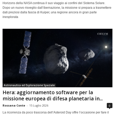
Horizons della NASA continua il suo viaggio ai confini del Sistema Solare.
Dopo un nuovo risveglio dall’ibernazione, la missione si prepara a trasmettere
dati preziosi dalla fascia di Kuiper, una regione ancora in gran parte
inesplorata
Astronautica ed Esplorazione Spaziale
Hera: aggiornamento software per la
missione europea di difesa planetaria in...
Rossana Conte
-
15 Luglio 2026
0
La ricorrenza da poco trascorsa dell’Asteroid Day offre l’occasione per fare il