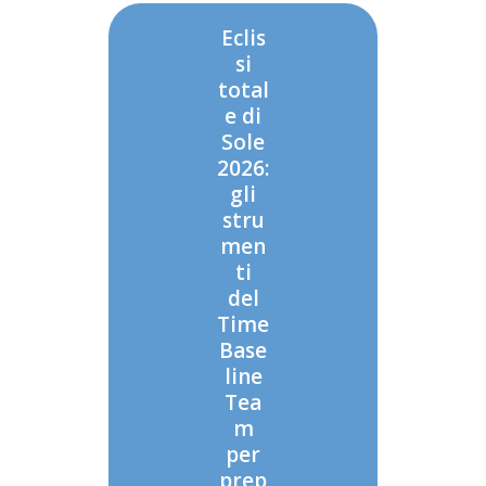
Eclis
si
total
e di
Sole
2026:
gli
stru
men
ti
del
Time
Base
line
Tea
m
per
prep