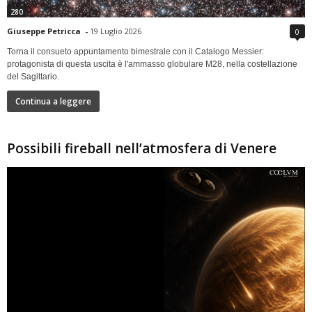
280
Giuseppe Petricca
-
19 Luglio 2026
0
Torna il consueto appuntamento bimestrale con il Catalogo Messier:
protagonista di questa uscita è l'ammasso globulare M28, nella costellazione
del Sagittario.
Continua a leggere
Possibili fireball nell’atmosfera di Venere