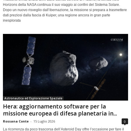
Horizons della NASA continua il suo viaggio ai confini del Sistema Solare.
Dopo un nuovo risveglio dall’ibernazione, la missione si prepara a trasmettere
dati preziosi dalla fascia di Kuiper, una regione ancora in gran parte
inesplorata
Astronautica ed Esplorazione Spaziale
Hera: aggiornamento software per la
missione europea di difesa planetaria in...
Rossana Conte
-
15 Luglio 2026
0
La ricorrenza da poco trascorsa dell’Asteroid Day offre l’occasione per fare il