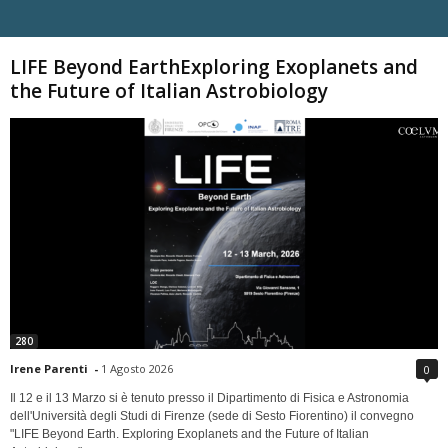
Carica altri
LIFE Beyond EarthExploring Exoplanets and
the Future of Italian Astrobiology
280
Irene Parenti
-
1 Agosto 2026
0
Il 12 e il 13 Marzo si è tenuto presso il Dipartimento di Fisica e Astronomia
dell'Università degli Studi di Firenze (sede di Sesto Fiorentino) il convegno
"LIFE Beyond Earth. Exploring Exoplanets and the Future of Italian