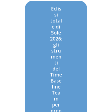
Eclis
si
total
e di
Sole
2026:
gli
stru
men
ti
del
Time
Base
line
Tea
m
per
prep