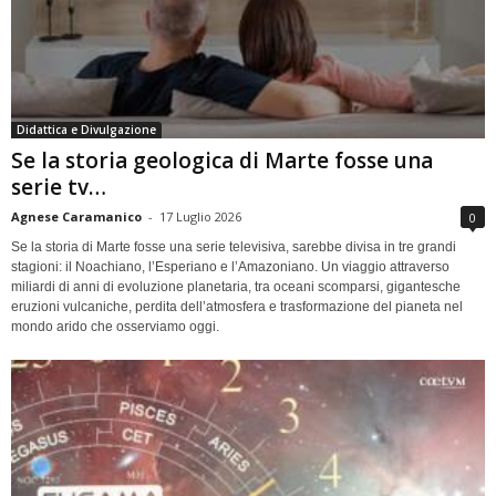
Didattica e Divulgazione
Se la storia geologica di Marte fosse una
serie tv…
Agnese Caramanico
-
17 Luglio 2026
0
Se la storia di Marte fosse una serie televisiva, sarebbe divisa in tre grandi
stagioni: il Noachiano, l’Esperiano e l’Amazoniano. Un viaggio attraverso
miliardi di anni di evoluzione planetaria, tra oceani scomparsi, gigantesche
eruzioni vulcaniche, perdita dell’atmosfera e trasformazione del pianeta nel
mondo arido che osserviamo oggi.