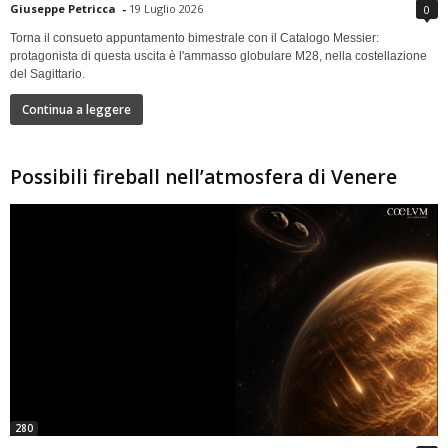
Giuseppe Petricca
-
19 Luglio 2026
0
Torna il consueto appuntamento bimestrale con il Catalogo Messier:
protagonista di questa uscita è l'ammasso globulare M28, nella costellazione
del Sagittario.
Continua a leggere
Possibili fireball nell’atmosfera di Venere
280