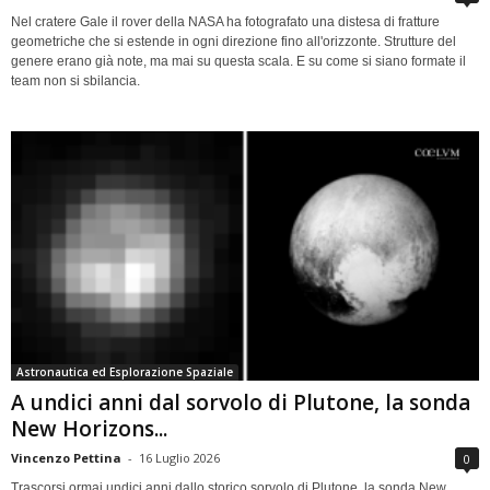
Nel cratere Gale il rover della NASA ha fotografato una distesa di fratture
geometriche che si estende in ogni direzione fino all'orizzonte. Strutture del
genere erano già note, ma mai su questa scala. E su come si siano formate il
team non si sbilancia.
Astronautica ed Esplorazione Spaziale
A undici anni dal sorvolo di Plutone, la sonda
New Horizons...
Vincenzo Pettina
-
16 Luglio 2026
0
Trascorsi ormai undici anni dallo storico sorvolo di Plutone, la sonda New