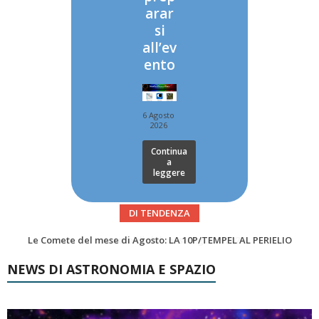
arar
si
all’ev
ento
6 Agosto
2026
Continua
a
leggere
DI TENDENZA
Asteroidi del mese Agosto 2026
Transiti di ISS International Space Station e Tiangong – Agosto 2026
NEWS DI ASTRONOMIA E SPAZIO