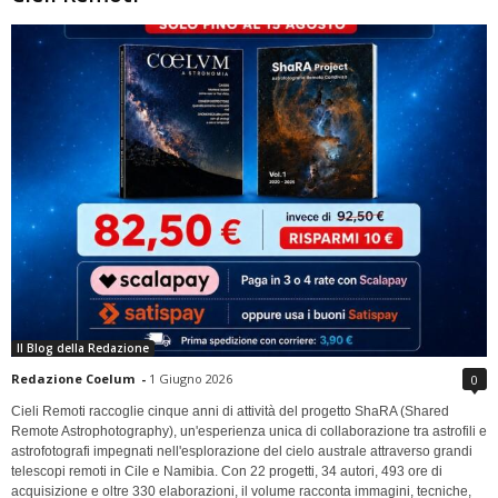
Il Blog della Redazione
Redazione Coelum
-
1 Giugno 2026
0
Cieli Remoti raccoglie cinque anni di attività del progetto ShaRA (Shared
Remote Astrophotography), un'esperienza unica di collaborazione tra astrofili e
astrofotografi impegnati nell'esplorazione del cielo australe attraverso grandi
telescopi remoti in Cile e Namibia. Con 22 progetti, 34 autori, 493 ore di
acquisizione e oltre 330 elaborazioni, il volume racconta immagini, tecniche,