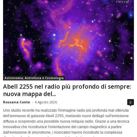
Astronomia, Astrofisica e Cosmologia
Abell 2255 nel radio più profondo di sempre:
nuova mappa del...
Rossana Conte
-
6 Agosto 2026
0
Uno studio recente ha realizzato l'immagine radio più profonda mai ottenuta
dell'ammasso di galassie Abell 2255, rivelando nuovi dettagli sull'emissione
diffusa e scoprendo una possibile nuova reliquia radio. Grazie a una tecnica
innovativa che ricostruisce l'orientazione del campo magnetico a partire
dall'emissione di sincrotrone, i ricercatori hanno ricostruito la complessa